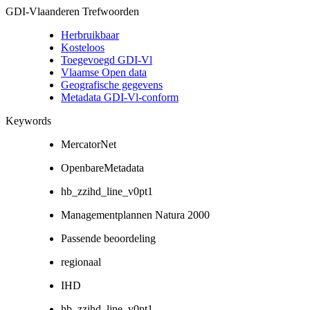
GDI-Vlaanderen Trefwoorden
Herbruikbaar
Kosteloos
Toegevoegd GDI-Vl
Vlaamse Open data
Geografische gegevens
Metadata GDI-Vl-conform
Keywords
MercatorNet
OpenbareMetadata
hb_zzihd_line_v0pt1
Managementplannen Natura 2000
Passende beoordeling
regionaal
IHD
hb_zzihd_line_v0pt1