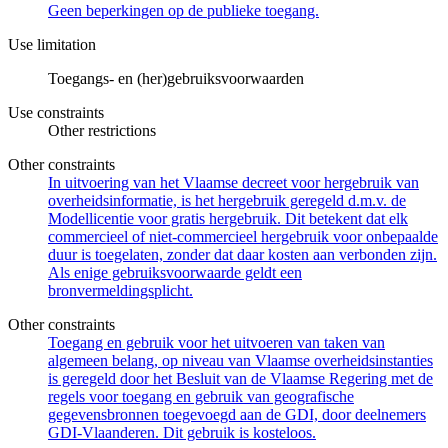
Geen beperkingen op de publieke toegang.
Use limitation
Toegangs- en (her)gebruiksvoorwaarden
Use constraints
Other restrictions
Other constraints
In uitvoering van het Vlaamse decreet voor hergebruik van
overheidsinformatie, is het hergebruik geregeld d.m.v. de
Modellicentie voor gratis hergebruik. Dit betekent dat elk
commercieel of niet-commercieel hergebruik voor onbepaalde
duur is toegelaten, zonder dat daar kosten aan verbonden zijn.
Als enige gebruiksvoorwaarde geldt een
bronvermeldingsplicht.
Other constraints
Toegang en gebruik voor het uitvoeren van taken van
algemeen belang, op niveau van Vlaamse overheidsinstanties
is geregeld door het Besluit van de Vlaamse Regering met de
regels voor toegang en gebruik van geografische
gegevensbronnen toegevoegd aan de GDI, door deelnemers
GDI-Vlaanderen. Dit gebruik is kosteloos.