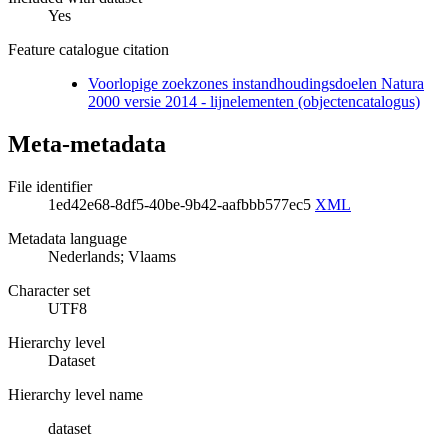
Yes
Feature catalogue citation
Voorlopige zoekzones instandhoudingsdoelen Natura
2000 versie 2014 - lijnelementen (objectencatalogus)
Meta-metadata
File identifier
1ed42e68-8df5-40be-9b42-aafbbb577ec5
XML
Metadata language
Nederlands; Vlaams
Character set
UTF8
Hierarchy level
Dataset
Hierarchy level name
dataset