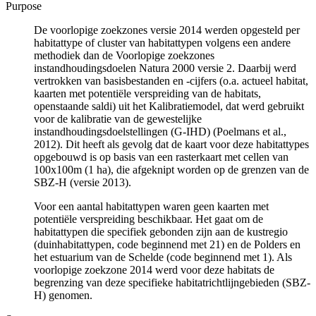
Purpose
De voorlopige zoekzones versie 2014 werden opgesteld per
habitattype of cluster van habitattypen volgens een andere
methodiek dan de Voorlopige zoekzones
instandhoudingsdoelen Natura 2000 versie 2. Daarbij werd
vertrokken van basisbestanden en -cijfers (o.a. actueel habitat,
kaarten met potentiële verspreiding van de habitats,
openstaande saldi) uit het Kalibratiemodel, dat werd gebruikt
voor de kalibratie van de gewestelijke
instandhoudingsdoelstellingen (G-IHD) (Poelmans et al.,
2012). Dit heeft als gevolg dat de kaart voor deze habitattypes
opgebouwd is op basis van een rasterkaart met cellen van
100x100m (1 ha), die afgeknipt worden op de grenzen van de
SBZ-H (versie 2013).
Voor een aantal habitattypen waren geen kaarten met
potentiële verspreiding beschikbaar. Het gaat om de
habitattypen die specifiek gebonden zijn aan de kustregio
(duinhabitattypen, code beginnend met 21) en de Polders en
het estuarium van de Schelde (code beginnend met 1). Als
voorlopige zoekzone 2014 werd voor deze habitats de
begrenzing van deze specifieke habitatrichtlijngebieden (SBZ-
H) genomen.