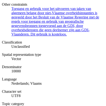
Other constraints
Toegang en gebruik voor het uitvoeren van taken van
algemeen belang door niet-Vlaamse overheidsinstanties is
geregeld door het Besluit van de Vlaamse Regering met de
regels voor toegang en gebruik van geografische
gegevensbronnen toegevoegd aan de GDI, door
overheidsdiensten die geen deelnemer zijn aan GDI-
Vlaanderen. Dit gebruik is kosteloos.
Classification
Unclassified
Spatial representation type
Vector
Denominator
10000
Language
Nederlands; Vlaams
Character set
UTF8
Topic category