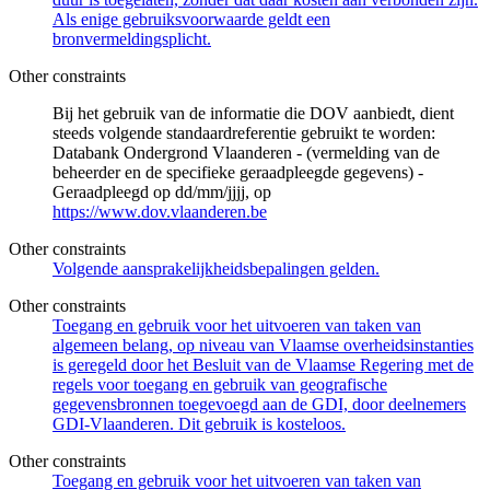
Als enige gebruiksvoorwaarde geldt een
bronvermeldingsplicht.
Other constraints
Bij het gebruik van de informatie die DOV aanbiedt, dient
steeds volgende standaardreferentie gebruikt te worden:
Databank Ondergrond Vlaanderen - (vermelding van de
beheerder en de specifieke geraadpleegde gegevens) -
Geraadpleegd op dd/mm/jjjj, op
https://www.dov.vlaanderen.be
Other constraints
Volgende aansprakelijkheidsbepalingen gelden.
Other constraints
Toegang en gebruik voor het uitvoeren van taken van
algemeen belang, op niveau van Vlaamse overheidsinstanties
is geregeld door het Besluit van de Vlaamse Regering met de
regels voor toegang en gebruik van geografische
gegevensbronnen toegevoegd aan de GDI, door deelnemers
GDI-Vlaanderen. Dit gebruik is kosteloos.
Other constraints
Toegang en gebruik voor het uitvoeren van taken van