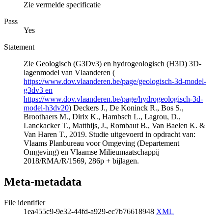
Zie vermelde specificatie
Pass
Yes
Statement
Zie Geologisch (G3Dv3) en hydrogeologisch (H3D) 3D-
lagenmodel van Vlaanderen (
https://www.dov.vlaanderen.be/page/geologisch-3d-model-
g3dv3 en
https://www.dov.vlaanderen.be/page/hydrogeologisch-3d-
model-h3dv20
) Deckers J., De Koninck R., Bos S.,
Broothaers M., Dirix K., Hambsch L., Lagrou, D.,
Lanckacker T., Matthijs, J., Rombaut B., Van Baelen K. &
Van Haren T., 2019. Studie uitgevoerd in opdracht van:
Vlaams Planbureau voor Omgeving (Departement
Omgeving) en Vlaamse Milieumaatschappij
2018/RMA/R/1569, 286p + bijlagen.
Meta-metadata
File identifier
1ea455c9-9e32-44fd-a929-ec7b76618948
XML