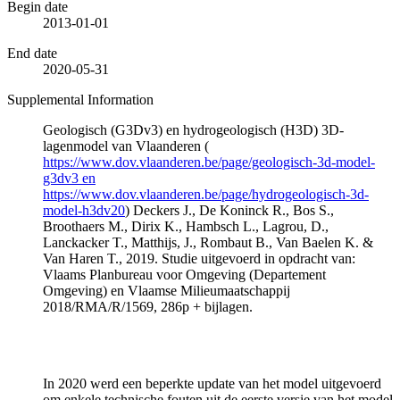
Begin date
2013-01-01
End date
2020-05-31
Supplemental Information
Geologisch (G3Dv3) en hydrogeologisch (H3D) 3D-
lagenmodel van Vlaanderen (
https://www.dov.vlaanderen.be/page/geologisch-3d-model-
g3dv3 en
https://www.dov.vlaanderen.be/page/hydrogeologisch-3d-
model-h3dv20
) Deckers J., De Koninck R., Bos S.,
Broothaers M., Dirix K., Hambsch L., Lagrou, D.,
Lanckacker T., Matthijs, J., Rombaut B., Van Baelen K. &
Van Haren T., 2019. Studie uitgevoerd in opdracht van:
Vlaams Planbureau voor Omgeving (Departement
Omgeving) en Vlaamse Milieumaatschappij
2018/RMA/R/1569, 286p + bijlagen.
In 2020 werd een beperkte update van het model uitgevoerd
om enkele technische fouten uit de eerste versie van het model