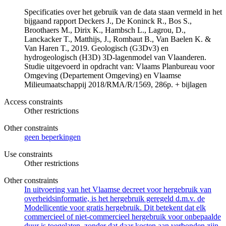
Specificaties over het gebruik van de data staan vermeld in het
bijgaand rapport Deckers J., De Koninck R., Bos S.,
Broothaers M., Dirix K., Hambsch L., Lagrou, D.,
Lanckacker T., Matthijs, J., Rombaut B., Van Baelen K. &
Van Haren T., 2019. Geologisch (G3Dv3) en
hydrogeologisch (H3D) 3D-lagenmodel van Vlaanderen.
Studie uitgevoerd in opdracht van: Vlaams Planbureau voor
Omgeving (Departement Omgeving) en Vlaamse
Milieumaatschappij 2018/RMA/R/1569, 286p. + bijlagen
Access constraints
Other restrictions
Other constraints
geen beperkingen
Use constraints
Other restrictions
Other constraints
In uitvoering van het Vlaamse decreet voor hergebruik van
overheidsinformatie, is het hergebruik geregeld d.m.v. de
Modellicentie voor gratis hergebruik. Dit betekent dat elk
commercieel of niet-commercieel hergebruik voor onbepaalde
duur is toegelaten, zonder dat daar kosten aan verbonden zijn.