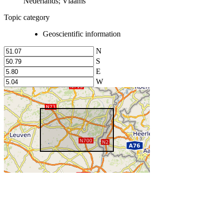
Nederlands; Vlaams
Topic category
Geoscientific information
N
S
E
W