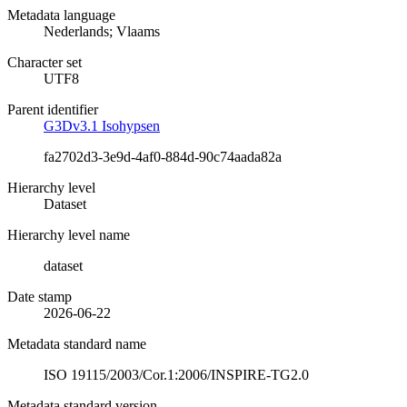
Metadata language
Nederlands; Vlaams
Character set
UTF8
Parent identifier
G3Dv3.1 Isohypsen
fa2702d3-3e9d-4af0-884d-90c74aada82a
Hierarchy level
Dataset
Hierarchy level name
dataset
Date stamp
2026-06-22
Metadata standard name
ISO 19115/2003/Cor.1:2006/INSPIRE-TG2.0
Metadata standard version