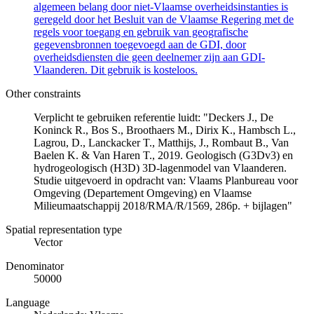
algemeen belang door niet-Vlaamse overheidsinstanties is
geregeld door het Besluit van de Vlaamse Regering met de
regels voor toegang en gebruik van geografische
gegevensbronnen toegevoegd aan de GDI, door
overheidsdiensten die geen deelnemer zijn aan GDI-
Vlaanderen. Dit gebruik is kosteloos.
Other constraints
Verplicht te gebruiken referentie luidt: "Deckers J., De
Koninck R., Bos S., Broothaers M., Dirix K., Hambsch L.,
Lagrou, D., Lanckacker T., Matthijs, J., Rombaut B., Van
Baelen K. & Van Haren T., 2019. Geologisch (G3Dv3) en
hydrogeologisch (H3D) 3D-lagenmodel van Vlaanderen.
Studie uitgevoerd in opdracht van: Vlaams Planbureau voor
Omgeving (Departement Omgeving) en Vlaamse
Milieumaatschappij 2018/RMA/R/1569, 286p. + bijlagen"
Spatial representation type
Vector
Denominator
50000
Language