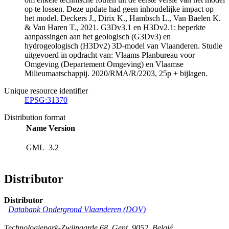
op te lossen. Deze update had geen inhoudelijke impact op
het model. Deckers J., Dirix K., Hambsch L., Van Baelen K.
& Van Haren T., 2021. G3Dv3.1 en H3Dv2.1: beperkte
aanpassingen aan het geologisch (G3Dv3) en
hydrogeologisch (H3Dv2) 3D-model van Vlaanderen. Studie
uitgevoerd in opdracht van: Vlaams Planbureau voor
Omgeving (Departement Omgeving) en Vlaamse
Milieumaatschappij. 2020/RMA/R/2203, 25p + bijlagen.
Unique resource identifier
EPSG:31370
Distribution format
Name
Version
GML
3.2
Distributor
Distributor
Databank Ondergrond Vlaanderen (DOV)
Technologiepark-Zwijnaarde 68
,
Gent
,
9052
,
België