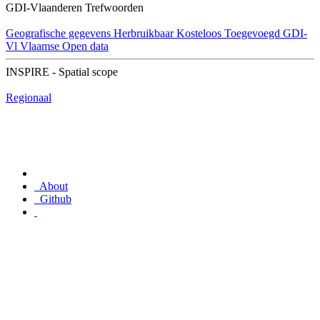
GDI-Vlaanderen Trefwoorden
Geografische gegevens
Herbruikbaar
Kosteloos
Toegevoegd GDI-
Vl
Vlaamse Open data
INSPIRE - Spatial scope
Regionaal
About
Github