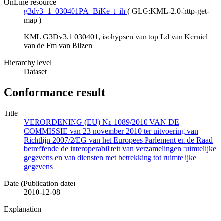
OnLine resource
g3dv3_1_030401PA_BiKe_t_ih
(
GLG:KML-2.0-http-get-
map
)
KML G3Dv3.1 030401, isohypsen van top Ld van Kerniel
van de Fm van Bilzen
Hierarchy level
Dataset
Conformance result
Title
VERORDENING (EU) Nr. 1089/2010 VAN DE
COMMISSIE van 23 november 2010 ter uitvoering van
Richtlijn 2007/2/EG van het Europees Parlement en de Raad
betreffende de interoperabiliteit van verzamelingen ruimtelijke
gegevens en van diensten met betrekking tot ruimtelijke
gegevens
Date (Publication date)
2010-12-08
Explanation