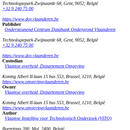
Technologiepark-Zwijnaarde 68
,
Gent
,
9052
,
België
+32 9 240 75 00
https://www.dov.vlaanderen.be
Publisher
Ondersteunend Centrum Databank Ondergrond Vlaanderen
Technologiepark-Zwijnaarde 68
,
Gent
,
9052
,
België
+32 9 240 75 00
https://www.dov.vlaanderen.be
Custodian
Vlaamse overheid, Departement Omgeving
Koning Albert II-laan 15 bus 553
,
Brussel
,
1210
,
België
https://www.omgevingvlaanderen.be
Owner
Vlaamse overheid, Departement Omgeving
Koning Albert II-laan 15 bus 553
,
Brussel
,
1210
,
België
https://www.omgevingvlaanderen.be
Author
Vlaamse Instelling voor Technologisch Onderzoek (VITO)
Boeretang 200
,
Mol
,
2400
,
België