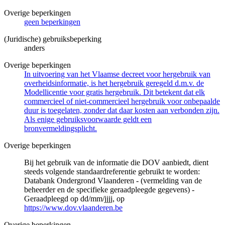
Overige beperkingen
geen beperkingen
(Juridische) gebruiksbeperking
anders
Overige beperkingen
In uitvoering van het Vlaamse decreet voor hergebruik van
overheidsinformatie, is het hergebruik geregeld d.m.v. de
Modellicentie voor gratis hergebruik. Dit betekent dat elk
commercieel of niet-commercieel hergebruik voor onbepaalde
duur is toegelaten, zonder dat daar kosten aan verbonden zijn.
Als enige gebruiksvoorwaarde geldt een
bronvermeldingsplicht.
Overige beperkingen
Bij het gebruik van de informatie die DOV aanbiedt, dient
steeds volgende standaardreferentie gebruikt te worden:
Databank Ondergrond Vlaanderen - (vermelding van de
beheerder en de specifieke geraadpleegde gegevens) -
Geraadpleegd op dd/mm/jjjj, op
https://www.dov.vlaanderen.be
Overige beperkingen