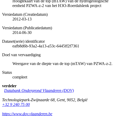
Hoogtekaart van de top (mTAW) van de hydrogeologische
eenheid PZWA-z-2 van het H3O-Roerdalslenk project
Versiedatum (Creatiedatum)
2012-03-13
Versiedatum (Publicatiedatum)
2014-06-30
Dataset(serie) identificator
eafb8d6b-93a2-4a13-a53c-6445ff2f7361
Doel van vervaardiging
Weergave van de diepte van de top (mTAW) van PZWA-z-2.
Status
compleet
verdeler
Databank Ondergrond Vlaanderen (DOV)
Technologiepark-Zwijnaarde 68
,
Gent
,
9052
,
België
+32 9 240 75 00
https://www.dov.vlaanderen.be