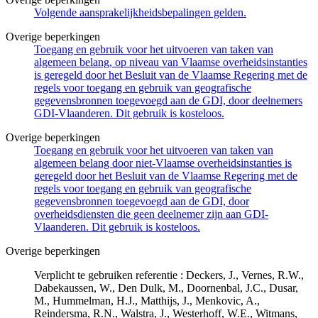
Volgende aansprakelijkheidsbepalingen gelden.
Overige beperkingen
Toegang en gebruik voor het uitvoeren van taken van
algemeen belang, op niveau van Vlaamse overheidsinstanties
is geregeld door het Besluit van de Vlaamse Regering met de
regels voor toegang en gebruik van geografische
gegevensbronnen toegevoegd aan de GDI, door deelnemers
GDI-Vlaanderen. Dit gebruik is kosteloos.
Overige beperkingen
Toegang en gebruik voor het uitvoeren van taken van
algemeen belang door niet-Vlaamse overheidsinstanties is
geregeld door het Besluit van de Vlaamse Regering met de
regels voor toegang en gebruik van geografische
gegevensbronnen toegevoegd aan de GDI, door
overheidsdiensten die geen deelnemer zijn aan GDI-
Vlaanderen. Dit gebruik is kosteloos.
Overige beperkingen
Verplicht te gebruiken referentie : Deckers, J., Vernes, R.W.,
Dabekaussen, W., Den Dulk, M., Doornenbal, J.C., Dusar,
M., Hummelman, H.J., Matthijs, J., Menkovic, A.,
Reindersma, R.N., Walstra, J., Westerhoff, W.E., Witmans,