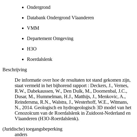
Ondergrond
Databank Ondergrond Vlaanderen
VMM
Departement Omgeving
H3O
Roerdalslenk
Beschrijving
De informatie over hoe de resultaten tot stand gekomen zijn,
staat vermeld in het bijhorend rapport : Deckers, J., Vernes,
R.W., Dabekaussen, W., Den Dulk, M., Doornenbal, J.C.,
Dusar, M., Hummelman, H.J., Matthijs, J., Menkovic, A.,
Reindersma, R.N., Walstra, J., Westerhoff, W.E., Witmans,
N., 2014. Geologisch en hydrogeologisch 3D model van het
Cenozoïcum van de Roerdalslenk in Zuidoost-Nederland en
Vlaanderen (H3O-Roerdalslenk).
(Juridische) toegangsbeperking
anders