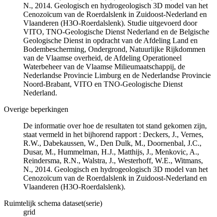
N., 2014. Geologisch en hydrogeologisch 3D model van het
Cenozoïcum van de Roerdalslenk in Zuidoost-Nederland en
Vlaanderen (H3O-Roerdalslenk). Studie uitgevoerd door
VITO, TNO-Geologische Dienst Nederland en de Belgische
Geologische Dienst in opdracht van de Afdeling Land en
Bodembescherming, Ondergrond, Natuurlijke Rijkdommen
van de Vlaamse overheid, de Afdeling Operationeel
Waterbeheer van de Vlaamse Milieumaatschappij, de
Nederlandse Provincie Limburg en de Nederlandse Provincie
Noord-Brabant, VITO en TNO-Geologische Dienst
Nederland.
Overige beperkingen
De informatie over hoe de resultaten tot stand gekomen zijn,
staat vermeld in het bijhorend rapport : Deckers, J., Vernes,
R.W., Dabekaussen, W., Den Dulk, M., Doornenbal, J.C.,
Dusar, M., Hummelman, H.J., Matthijs, J., Menkovic, A.,
Reindersma, R.N., Walstra, J., Westerhoff, W.E., Witmans,
N., 2014. Geologisch en hydrogeologisch 3D model van het
Cenozoïcum van de Roerdalslenk in Zuidoost-Nederland en
Vlaanderen (H3O-Roerdalslenk).
Ruimtelijk schema dataset(serie)
grid