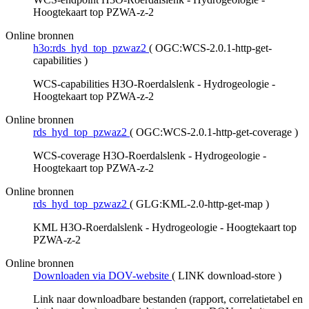
Hoogtekaart top PZWA-z-2
Online bronnen
h3o:rds_hyd_top_pzwaz2
(
OGC:WCS-2.0.1-http-get-
capabilities
)
WCS-capabilities H3O-Roerdalslenk - Hydrogeologie -
Hoogtekaart top PZWA-z-2
Online bronnen
rds_hyd_top_pzwaz2
(
OGC:WCS-2.0.1-http-get-coverage
)
WCS-coverage H3O-Roerdalslenk - Hydrogeologie -
Hoogtekaart top PZWA-z-2
Online bronnen
rds_hyd_top_pzwaz2
(
GLG:KML-2.0-http-get-map
)
KML H3O-Roerdalslenk - Hydrogeologie - Hoogtekaart top
PZWA-z-2
Online bronnen
Downloaden via DOV-website
(
LINK download-store
)
Link naar downloadbare bestanden (rapport, correlatietabel en