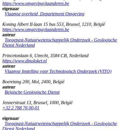
https://www.omgevingvlaanderen.be
eigenaar
Vlaamse overheid, Departement Omgeving
Koning Albert II-laan 15 bus 553
,
Brussel
,
1210
,
België
https://www.omgevingvlaanderen.be
auteur
Toegepast-Natuurwetenschappelijk Onderzoek - Geologische
Dienst Nederland
Princetonlaan 6
,
Utrecht
,
3584 CB
,
Nederland
https://www.dinoloket.nl
auteur
Vlaamse Instelling voor Technologisch Onderzoek (VITO)
Boeretang 200
,
Mol
,
2400
,
België
auteur
Belgische Geologische Dienst
Jennerstraat 13
,
Brussel
,
1000
,
België
+32 2 788 76 00-01
eigenaar
Toegepast-Natuurwetenschappelijk Onderzoek - Geologische
Dienst Nederland