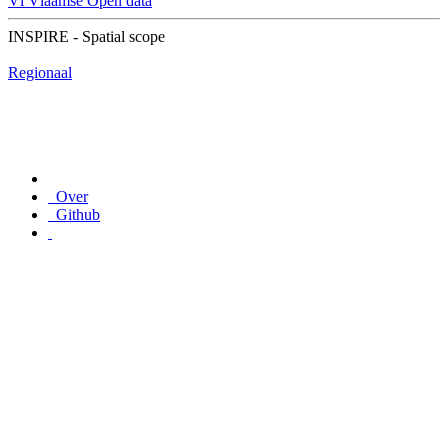
Vl
Vlaamse Open data
INSPIRE - Spatial scope
Regionaal
Over
Github