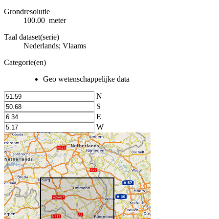
Grondresolutie
100.00 meter
Taal dataset(serie)
Nederlands; Vlaams
Categorie(en)
Geo wetenschappelijke data
N
S
E
W