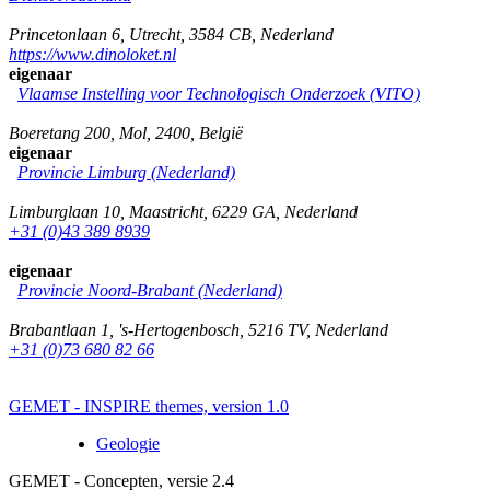
Princetonlaan 6
,
Utrecht
,
3584 CB
,
Nederland
https://www.dinoloket.nl
eigenaar
Vlaamse Instelling voor Technologisch Onderzoek (VITO)
Boeretang 200
,
Mol
,
2400
,
België
eigenaar
Provincie Limburg (Nederland)
Limburglaan 10
,
Maastricht
,
6229 GA
,
Nederland
+31 (0)43 389 8939
eigenaar
Provincie Noord-Brabant (Nederland)
Brabantlaan 1
,
's-Hertogenbosch
,
5216 TV
,
Nederland
+31 (0)73 680 82 66
GEMET - INSPIRE themes, version 1.0
Geologie
GEMET - Concepten, versie 2.4