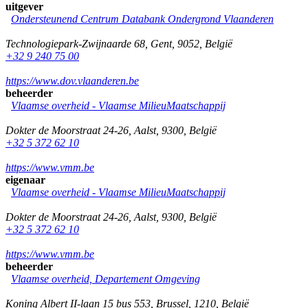
uitgever
Ondersteunend Centrum Databank Ondergrond Vlaanderen
Technologiepark-Zwijnaarde 68
,
Gent
,
9052
,
België
+32 9 240 75 00
https://www.dov.vlaanderen.be
beheerder
Vlaamse overheid - Vlaamse MilieuMaatschappij
Dokter de Moorstraat 24-26
,
Aalst
,
9300
,
België
+32 5 372 62 10
https://www.vmm.be
eigenaar
Vlaamse overheid - Vlaamse MilieuMaatschappij
Dokter de Moorstraat 24-26
,
Aalst
,
9300
,
België
+32 5 372 62 10
https://www.vmm.be
beheerder
Vlaamse overheid, Departement Omgeving
Koning Albert II-laan 15 bus 553
,
Brussel
,
1210
,
België