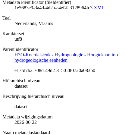
Metadata identificator (fileIdentifier)
1e5683e9-3a4d-4d2a-a4ef-fa3128964fc3
XML
Taal
Nederlands; Vlaams
Karakterset
utf8
Parent identificator
H3O-Roerdalslenk - Hydrogeologie - Hoogtekaart top
hydrogeologische eenheden
e17fd7b2-708d-49d2-8150-df0720a083b0
Hiërarchisch niveau
dataset
Beschrijving hiërarchisch niveau
dataset
Metadata wijzigingsdatum
2026-06-22
Naam metadatastandaard