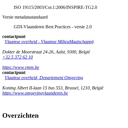
ISO 19115/2003/Cor.1:2006/INSPIRE-TG2.0
Versie metadatastandaard
GDI-Vlaanderen Best Practices - versie 2.0
contactpunt
Vlaamse overheid - Vlaamse MilieuMaatschappij
Dokter de Moorstraat 24-26
,
Aalst
,
9300
,
België
+32 5 372 62 10
https://www.vmm.be
contactpunt
Vlaamse overheid, Departement Omgeving
Koning Albert II-laan 15 bus 553
,
Brussel
,
1210
,
België
https://www.omgevingvlaanderen.be
Overzichten