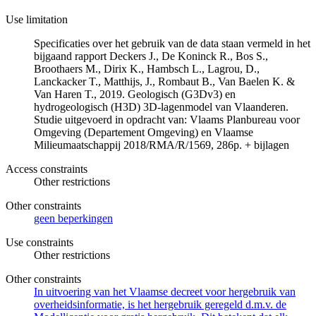
Use limitation
Specificaties over het gebruik van de data staan vermeld in het
bijgaand rapport Deckers J., De Koninck R., Bos S.,
Broothaers M., Dirix K., Hambsch L., Lagrou, D.,
Lanckacker T., Matthijs, J., Rombaut B., Van Baelen K. &
Van Haren T., 2019. Geologisch (G3Dv3) en
hydrogeologisch (H3D) 3D-lagenmodel van Vlaanderen.
Studie uitgevoerd in opdracht van: Vlaams Planbureau voor
Omgeving (Departement Omgeving) en Vlaamse
Milieumaatschappij 2018/RMA/R/1569, 286p. + bijlagen
Access constraints
Other restrictions
Other constraints
geen beperkingen
Use constraints
Other restrictions
Other constraints
In uitvoering van het Vlaamse decreet voor hergebruik van
overheidsinformatie, is het hergebruik geregeld d.m.v. de