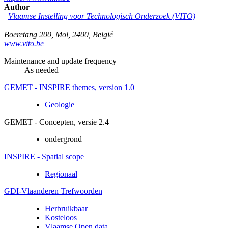
Author
Vlaamse Instelling voor Technologisch Onderzoek (VITO)
Boeretang 200
,
Mol
,
2400
,
België
www.vito.be
Maintenance and update frequency
As needed
GEMET - INSPIRE themes, version 1.0
Geologie
GEMET - Concepten, versie 2.4
ondergrond
INSPIRE - Spatial scope
Regionaal
GDI-Vlaanderen Trefwoorden
Herbruikbaar
Kosteloos
Vlaamse Open data