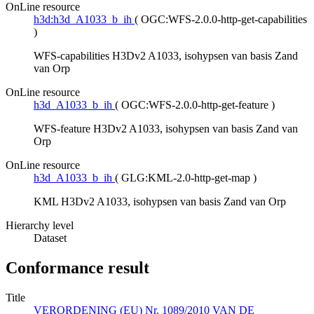
OnLine resource
h3d:h3d_A1033_b_ih
(
OGC:WFS-2.0.0-http-get-capabilities
)
WFS-capabilities H3Dv2 A1033, isohypsen van basis Zand
van Orp
OnLine resource
h3d_A1033_b_ih
(
OGC:WFS-2.0.0-http-get-feature
)
WFS-feature H3Dv2 A1033, isohypsen van basis Zand van
Orp
OnLine resource
h3d_A1033_b_ih
(
GLG:KML-2.0-http-get-map
)
KML H3Dv2 A1033, isohypsen van basis Zand van Orp
Hierarchy level
Dataset
Conformance result
Title
VERORDENING (EU) Nr. 1089/2010 VAN DE