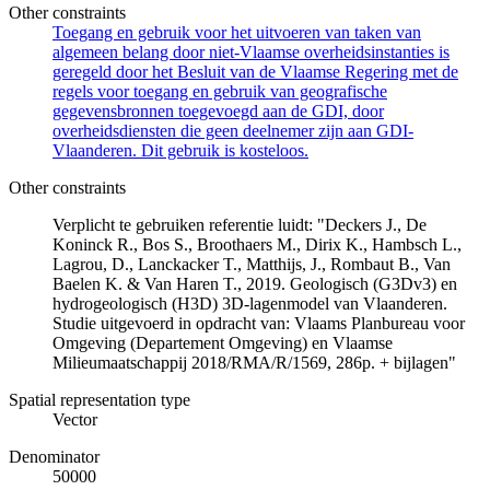
Other constraints
Toegang en gebruik voor het uitvoeren van taken van
algemeen belang door niet-Vlaamse overheidsinstanties is
geregeld door het Besluit van de Vlaamse Regering met de
regels voor toegang en gebruik van geografische
gegevensbronnen toegevoegd aan de GDI, door
overheidsdiensten die geen deelnemer zijn aan GDI-
Vlaanderen. Dit gebruik is kosteloos.
Other constraints
Verplicht te gebruiken referentie luidt: "Deckers J., De
Koninck R., Bos S., Broothaers M., Dirix K., Hambsch L.,
Lagrou, D., Lanckacker T., Matthijs, J., Rombaut B., Van
Baelen K. & Van Haren T., 2019. Geologisch (G3Dv3) en
hydrogeologisch (H3D) 3D-lagenmodel van Vlaanderen.
Studie uitgevoerd in opdracht van: Vlaams Planbureau voor
Omgeving (Departement Omgeving) en Vlaamse
Milieumaatschappij 2018/RMA/R/1569, 286p. + bijlagen"
Spatial representation type
Vector
Denominator
50000