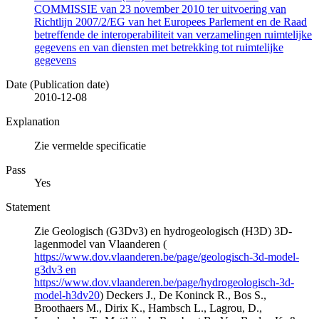
COMMISSIE van 23 november 2010 ter uitvoering van
Richtlijn 2007/2/EG van het Europees Parlement en de Raad
betreffende de interoperabiliteit van verzamelingen ruimtelijke
gegevens en van diensten met betrekking tot ruimtelijke
gegevens
Date (Publication date)
2010-12-08
Explanation
Zie vermelde specificatie
Pass
Yes
Statement
Zie Geologisch (G3Dv3) en hydrogeologisch (H3D) 3D-
lagenmodel van Vlaanderen (
https://www.dov.vlaanderen.be/page/geologisch-3d-model-
g3dv3 en
https://www.dov.vlaanderen.be/page/hydrogeologisch-3d-
model-h3dv20
) Deckers J., De Koninck R., Bos S.,
Broothaers M., Dirix K., Hambsch L., Lagrou, D.,