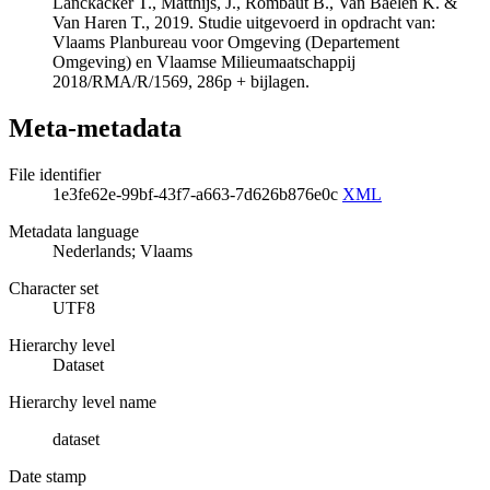
Lanckacker T., Matthijs, J., Rombaut B., Van Baelen K. &
Van Haren T., 2019. Studie uitgevoerd in opdracht van:
Vlaams Planbureau voor Omgeving (Departement
Omgeving) en Vlaamse Milieumaatschappij
2018/RMA/R/1569, 286p + bijlagen.
Meta-metadata
File identifier
1e3fe62e-99bf-43f7-a663-7d626b876e0c
XML
Metadata language
Nederlands; Vlaams
Character set
UTF8
Hierarchy level
Dataset
Hierarchy level name
dataset
Date stamp