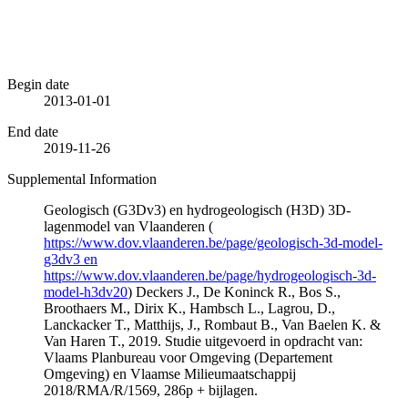
Begin date
2013-01-01
End date
2019-11-26
Supplemental Information
Geologisch (G3Dv3) en hydrogeologisch (H3D) 3D-
lagenmodel van Vlaanderen (
https://www.dov.vlaanderen.be/page/geologisch-3d-model-
g3dv3 en
https://www.dov.vlaanderen.be/page/hydrogeologisch-3d-
model-h3dv20
) Deckers J., De Koninck R., Bos S.,
Broothaers M., Dirix K., Hambsch L., Lagrou, D.,
Lanckacker T., Matthijs, J., Rombaut B., Van Baelen K. &
Van Haren T., 2019. Studie uitgevoerd in opdracht van:
Vlaams Planbureau voor Omgeving (Departement
Omgeving) en Vlaamse Milieumaatschappij
2018/RMA/R/1569, 286p + bijlagen.