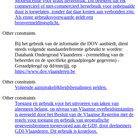
Modellicentie voor gratis hergebruik. Dit betekent dat elk
commercieel of niet-commercieel hergebruik voor onbepaalde
duur is toegelaten, zonder dat daar kosten aan verbonden zijn.
Als enige gebruiksvoorwaarde geldt een
bronvermeldingsplicht.
Other constraints
Bij het gebruik van de informatie die DOV aanbiedt, dient
steeds volgende standaardreferentie gebruikt te worden:
Databank Ondergrond Vlaanderen - (vermelding van de
beheerder en de specifieke geraadpleegde gegevens) -
Geraadpleegd op dd/mm/jjjj, op
https://www.dov.vlaanderen.be
Other constraints
Volgende aansprakelijkheidsbepalingen gelden.
Other constraints
Toegang en gebruik voor het uitvoeren van taken van
algemeen belang, op niveau van Vlaamse overheidsinstanties
is geregeld door het Besluit van de Vlaamse Regering met de
regels voor toegang en gebruik van geografische
gegevensbronnen toegevoegd aan de GDI, door deelnemers
GDI-Vlaanderen. Dit gebruik is kosteloos.