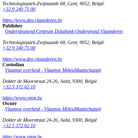
Technologiepark-Zwijnaarde 68
,
Gent
,
9052
,
België
+32 9 240 75 00
https://www.dov.vlaanderen.be
Publisher
Ondersteunend Centrum Databank Ondergrond Vlaanderen
Technologiepark-Zwijnaarde 68
,
Gent
,
9052
,
België
+32 9 240 75 00
https://www.dov.vlaanderen.be
Custodian
Vlaamse overheid - Vlaamse MilieuMaatschappij
Dokter de Moorstraat 24-26
,
Aalst
,
9300
,
België
+32 5 372 62 10
https://www.vmm.be
Owner
Vlaamse overheid - Vlaamse MilieuMaatschappij
Dokter de Moorstraat 24-26
,
Aalst
,
9300
,
België
+32 5 372 62 10
https://www.vmm.be