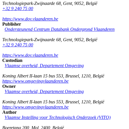
Technologiepark-Zwijnaarde 68
,
Gent
,
9052
,
België
+32 9 240 75 00
https://www.dov.vlaanderen.be
Publisher
Ondersteunend Centrum Databank Ondergrond Vlaanderen
Technologiepark-Zwijnaarde 68
,
Gent
,
9052
,
België
+32 9 240 75 00
https://www.dov.vlaanderen.be
Custodian
Vlaamse overheid, Departement Omgeving
Koning Albert II-laan 15 bus 553
,
Brussel
,
1210
,
België
https://www.omgevingvlaanderen.be
Owner
Vlaamse overheid, Departement Omgeving
Koning Albert II-laan 15 bus 553
,
Brussel
,
1210
,
België
https://www.omgevingvlaanderen.be
Author
Vlaamse Instelling voor Technologisch Onderzoek (VITO)
Boeretang 200
,
Mol
,
2400
,
België