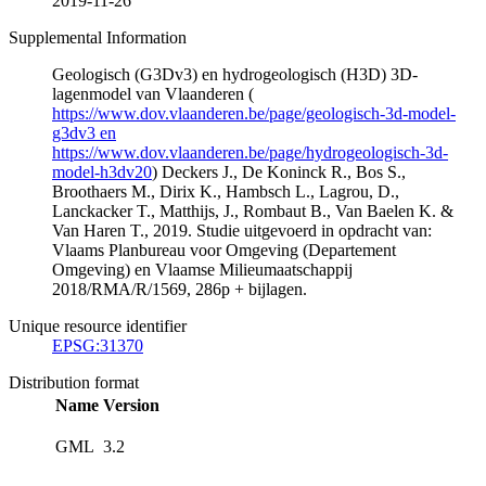
2019-11-26
Supplemental Information
Geologisch (G3Dv3) en hydrogeologisch (H3D) 3D-
lagenmodel van Vlaanderen (
https://www.dov.vlaanderen.be/page/geologisch-3d-model-
g3dv3 en
https://www.dov.vlaanderen.be/page/hydrogeologisch-3d-
model-h3dv20
) Deckers J., De Koninck R., Bos S.,
Broothaers M., Dirix K., Hambsch L., Lagrou, D.,
Lanckacker T., Matthijs, J., Rombaut B., Van Baelen K. &
Van Haren T., 2019. Studie uitgevoerd in opdracht van:
Vlaams Planbureau voor Omgeving (Departement
Omgeving) en Vlaamse Milieumaatschappij
2018/RMA/R/1569, 286p + bijlagen.
Unique resource identifier
EPSG:31370
Distribution format
Name
Version
GML
3.2