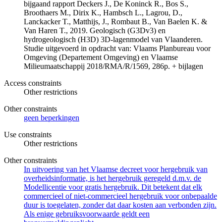
bijgaand rapport Deckers J., De Koninck R., Bos S.,
Broothaers M., Dirix K., Hambsch L., Lagrou, D.,
Lanckacker T., Matthijs, J., Rombaut B., Van Baelen K. &
Van Haren T., 2019. Geologisch (G3Dv3) en
hydrogeologisch (H3D) 3D-lagenmodel van Vlaanderen.
Studie uitgevoerd in opdracht van: Vlaams Planbureau voor
Omgeving (Departement Omgeving) en Vlaamse
Milieumaatschappij 2018/RMA/R/1569, 286p. + bijlagen
Access constraints
Other restrictions
Other constraints
geen beperkingen
Use constraints
Other restrictions
Other constraints
In uitvoering van het Vlaamse decreet voor hergebruik van
overheidsinformatie, is het hergebruik geregeld d.m.v. de
Modellicentie voor gratis hergebruik. Dit betekent dat elk
commercieel of niet-commercieel hergebruik voor onbepaalde
duur is toegelaten, zonder dat daar kosten aan verbonden zijn.
Als enige gebruiksvoorwaarde geldt een