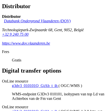
Distributor
Distributor
Databank Ondergrond Vlaanderen (DOV)
Technologiepark-Zwijnaarde 68
,
Gent
,
9052
,
België
+32 9 240 75 00
https://www.dov.vlaanderen.be
Fees
Gratis
Digital transfer options
OnLine resource
g3dv3_010101Q_GtAb_t_ih
(
OGC:WMS
)
WMS-endpoint G3Dv3 010101, isohypsen van top Ld van
Achterbos van de Fm van Gent
OnLine resource