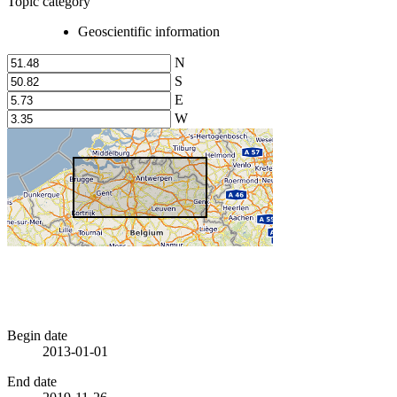
Topic category
Geoscientific information
N
S
E
W
Begin date
2013-01-01
End date