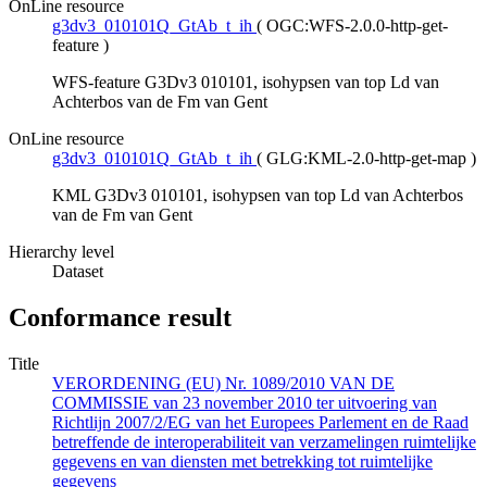
OnLine resource
g3dv3_010101Q_GtAb_t_ih
(
OGC:WFS-2.0.0-http-get-
feature
)
WFS-feature G3Dv3 010101, isohypsen van top Ld van
Achterbos van de Fm van Gent
OnLine resource
g3dv3_010101Q_GtAb_t_ih
(
GLG:KML-2.0-http-get-map
)
KML G3Dv3 010101, isohypsen van top Ld van Achterbos
van de Fm van Gent
Hierarchy level
Dataset
Conformance result
Title
VERORDENING (EU) Nr. 1089/2010 VAN DE
COMMISSIE van 23 november 2010 ter uitvoering van
Richtlijn 2007/2/EG van het Europees Parlement en de Raad
betreffende de interoperabiliteit van verzamelingen ruimtelijke
gegevens en van diensten met betrekking tot ruimtelijke
gegevens