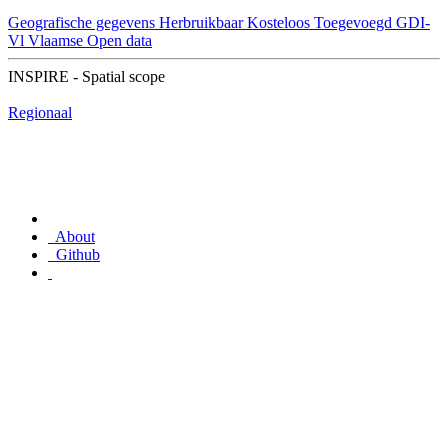
Geografische gegevens
Herbruikbaar
Kosteloos
Toegevoegd GDI-
Vl
Vlaamse Open data
INSPIRE - Spatial scope
Regionaal
About
Github