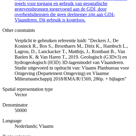
regels voor toegang en gebruik van geografische
gegevensbronnen toegevoegd aan de GDI, door
overheidsdiensten die geen deelnemer zijn aan GDI-
Vlaanderen. Dit gebruik is kosteloos.
Other constraints
Verplicht te gebruiken referentie luidt: "Deckers J., De
Koninck R., Bos S., Broothaers M., Dirix K., Hambsch L.,
Lagrou, D., Lanckacker T., Matthijs, J., Rombaut B., Van
Baelen K. & Van Haren T., 2019. Geologisch (G3Dv3) en
hydrogeologisch (H3D) 3D-lagenmodel van Vlaanderen.
Studie uitgevoerd in opdracht van: Vlaams Planbureau voor
Omgeving (Departement Omgeving) en Vlaamse
Milieumaatschappij 2018/RMA/R/1569, 286p. + bijlagen"
Spatial representation type
Vector
Denominator
50000
Language
Nederlands; Vlaams