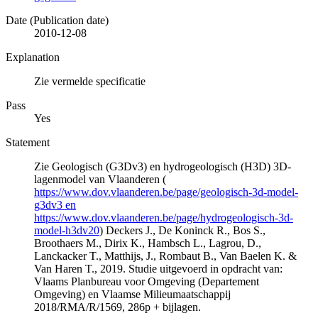
Date (Publication date)
2010-12-08
Explanation
Zie vermelde specificatie
Pass
Yes
Statement
Zie Geologisch (G3Dv3) en hydrogeologisch (H3D) 3D-
lagenmodel van Vlaanderen (
https://www.dov.vlaanderen.be/page/geologisch-3d-model-
g3dv3 en
https://www.dov.vlaanderen.be/page/hydrogeologisch-3d-
model-h3dv20
) Deckers J., De Koninck R., Bos S.,
Broothaers M., Dirix K., Hambsch L., Lagrou, D.,
Lanckacker T., Matthijs, J., Rombaut B., Van Baelen K. &
Van Haren T., 2019. Studie uitgevoerd in opdracht van:
Vlaams Planbureau voor Omgeving (Departement
Omgeving) en Vlaamse Milieumaatschappij
2018/RMA/R/1569, 286p + bijlagen.