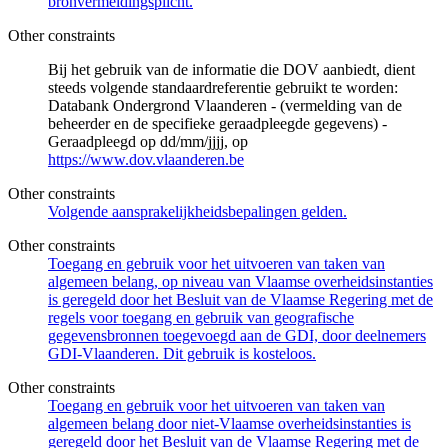
bronvermeldingsplicht.
Other constraints
Bij het gebruik van de informatie die DOV aanbiedt, dient
steeds volgende standaardreferentie gebruikt te worden:
Databank Ondergrond Vlaanderen - (vermelding van de
beheerder en de specifieke geraadpleegde gegevens) -
Geraadpleegd op dd/mm/jjjj, op
https://www.dov.vlaanderen.be
Other constraints
Volgende aansprakelijkheidsbepalingen gelden.
Other constraints
Toegang en gebruik voor het uitvoeren van taken van
algemeen belang, op niveau van Vlaamse overheidsinstanties
is geregeld door het Besluit van de Vlaamse Regering met de
regels voor toegang en gebruik van geografische
gegevensbronnen toegevoegd aan de GDI, door deelnemers
GDI-Vlaanderen. Dit gebruik is kosteloos.
Other constraints
Toegang en gebruik voor het uitvoeren van taken van
algemeen belang door niet-Vlaamse overheidsinstanties is
geregeld door het Besluit van de Vlaamse Regering met de