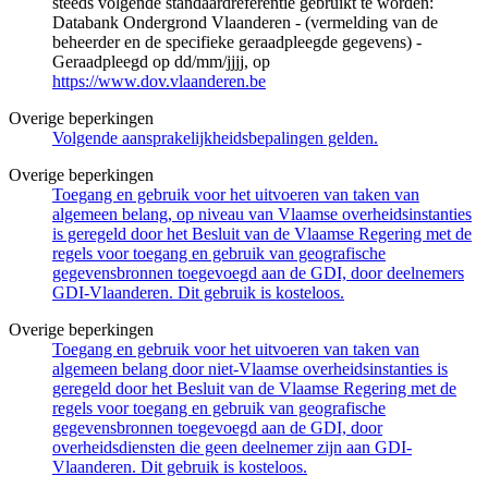
steeds volgende standaardreferentie gebruikt te worden:
Databank Ondergrond Vlaanderen - (vermelding van de
beheerder en de specifieke geraadpleegde gegevens) -
Geraadpleegd op dd/mm/jjjj, op
https://www.dov.vlaanderen.be
Overige beperkingen
Volgende aansprakelijkheidsbepalingen gelden.
Overige beperkingen
Toegang en gebruik voor het uitvoeren van taken van
algemeen belang, op niveau van Vlaamse overheidsinstanties
is geregeld door het Besluit van de Vlaamse Regering met de
regels voor toegang en gebruik van geografische
gegevensbronnen toegevoegd aan de GDI, door deelnemers
GDI-Vlaanderen. Dit gebruik is kosteloos.
Overige beperkingen
Toegang en gebruik voor het uitvoeren van taken van
algemeen belang door niet-Vlaamse overheidsinstanties is
geregeld door het Besluit van de Vlaamse Regering met de
regels voor toegang en gebruik van geografische
gegevensbronnen toegevoegd aan de GDI, door
overheidsdiensten die geen deelnemer zijn aan GDI-
Vlaanderen. Dit gebruik is kosteloos.