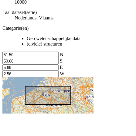
10000
Taal dataset(serie)
Nederlands; Vlaams
Categorie(en)
Geo wetenschappelijke data
(civiele) structuren
N
S
E
W