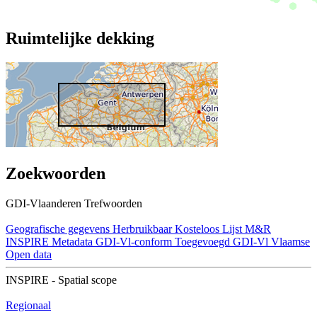
Ruimtelijke dekking
Zoekwoorden
GDI-Vlaanderen Trefwoorden
Geografische gegevens
Herbruikbaar
Kosteloos
Lijst M&R
INSPIRE
Metadata GDI-Vl-conform
Toegevoegd GDI-Vl
Vlaamse
Open data
INSPIRE - Spatial scope
Regionaal