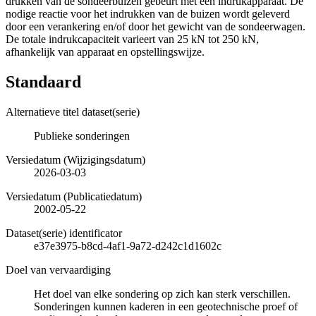
drukken van de sondeerbuizen gebeurt met een indrukapparaat. De
nodige reactie voor het indrukken van de buizen wordt geleverd
door een verankering en/of door het gewicht van de sondeerwagen.
De totale indrukcapaciteit varieert van 25 kN tot 250 kN,
afhankelijk van apparaat en opstellingswijze.
Standaard
Alternatieve titel dataset(serie)
Publieke sonderingen
Versiedatum (Wijzigingsdatum)
2026-03-03
Versiedatum (Publicatiedatum)
2002-05-22
Dataset(serie) identificator
e37e3975-b8cd-4af1-9a72-d242c1d1602c
Doel van vervaardiging
Het doel van elke sondering op zich kan sterk verschillen.
Sonderingen kunnen kaderen in een geotechnische proef of