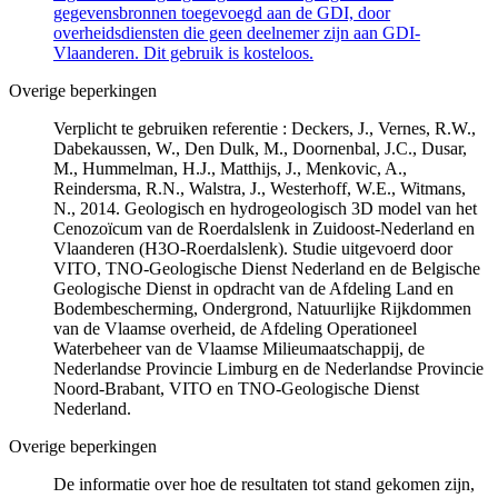
gegevensbronnen toegevoegd aan de GDI, door
overheidsdiensten die geen deelnemer zijn aan GDI-
Vlaanderen. Dit gebruik is kosteloos.
Overige beperkingen
Verplicht te gebruiken referentie : Deckers, J., Vernes, R.W.,
Dabekaussen, W., Den Dulk, M., Doornenbal, J.C., Dusar,
M., Hummelman, H.J., Matthijs, J., Menkovic, A.,
Reindersma, R.N., Walstra, J., Westerhoff, W.E., Witmans,
N., 2014. Geologisch en hydrogeologisch 3D model van het
Cenozoïcum van de Roerdalslenk in Zuidoost-Nederland en
Vlaanderen (H3O-Roerdalslenk). Studie uitgevoerd door
VITO, TNO-Geologische Dienst Nederland en de Belgische
Geologische Dienst in opdracht van de Afdeling Land en
Bodembescherming, Ondergrond, Natuurlijke Rijkdommen
van de Vlaamse overheid, de Afdeling Operationeel
Waterbeheer van de Vlaamse Milieumaatschappij, de
Nederlandse Provincie Limburg en de Nederlandse Provincie
Noord-Brabant, VITO en TNO-Geologische Dienst
Nederland.
Overige beperkingen
De informatie over hoe de resultaten tot stand gekomen zijn,