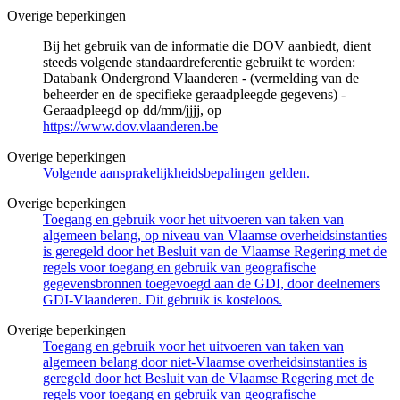
Overige beperkingen
Bij het gebruik van de informatie die DOV aanbiedt, dient
steeds volgende standaardreferentie gebruikt te worden:
Databank Ondergrond Vlaanderen - (vermelding van de
beheerder en de specifieke geraadpleegde gegevens) -
Geraadpleegd op dd/mm/jjjj, op
https://www.dov.vlaanderen.be
Overige beperkingen
Volgende aansprakelijkheidsbepalingen gelden.
Overige beperkingen
Toegang en gebruik voor het uitvoeren van taken van
algemeen belang, op niveau van Vlaamse overheidsinstanties
is geregeld door het Besluit van de Vlaamse Regering met de
regels voor toegang en gebruik van geografische
gegevensbronnen toegevoegd aan de GDI, door deelnemers
GDI-Vlaanderen. Dit gebruik is kosteloos.
Overige beperkingen
Toegang en gebruik voor het uitvoeren van taken van
algemeen belang door niet-Vlaamse overheidsinstanties is
geregeld door het Besluit van de Vlaamse Regering met de
regels voor toegang en gebruik van geografische