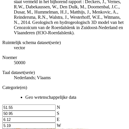
staat vermeld in het bijhorend rapport : Deckers, J., Vernes,
R.W., Dabekaussen, W., Den Dulk, M., Doornenbal, J.C.,
Dusar, M., Hummelman, H.J., Matthijs, J., Menkovic, A.,
Reindersma, R.N., Walstra, J., Westerhoff, W.E., Witmans,
N., 2014. Geologisch en hydrogeologisch 3D model van het
Cenozoïcum van de Roerdalslenk in Zuidoost-Nederland en
Vlaanderen (H3O-Roerdalslenk).
Ruimtelijk schema dataset(serie)
vector
Noemer
50000
Taal dataset(serie)
Nederlands; Vlaams
Categorie(en)
Geo wetenschappelijke data
N
S
E
W