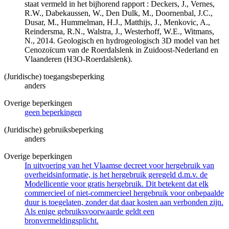
staat vermeld in het bijhorend rapport : Deckers, J., Vernes,
R.W., Dabekaussen, W., Den Dulk, M., Doornenbal, J.C.,
Dusar, M., Hummelman, H.J., Matthijs, J., Menkovic, A.,
Reindersma, R.N., Walstra, J., Westerhoff, W.E., Witmans,
N., 2014. Geologisch en hydrogeologisch 3D model van het
Cenozoïcum van de Roerdalslenk in Zuidoost-Nederland en
Vlaanderen (H3O-Roerdalslenk).
(Juridische) toegangsbeperking
anders
Overige beperkingen
geen beperkingen
(Juridische) gebruiksbeperking
anders
Overige beperkingen
In uitvoering van het Vlaamse decreet voor hergebruik van
overheidsinformatie, is het hergebruik geregeld d.m.v. de
Modellicentie voor gratis hergebruik. Dit betekent dat elk
commercieel of niet-commercieel hergebruik voor onbepaalde
duur is toegelaten, zonder dat daar kosten aan verbonden zijn.
Als enige gebruiksvoorwaarde geldt een
bronvermeldingsplicht.