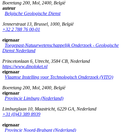
Boeretang 200
,
Mol
,
2400
,
België
auteur
Belgische Geologische Dienst
Jennerstraat 13
,
Brussel
,
1000
,
België
+32 2 788 76 00-01
eigenaar
Toegepast-Natuurwetenschappelijk Onderzoek - Geologische
Dienst Nederland
Princetonlaan 6
,
Utrecht
,
3584 CB
,
Nederland
https://www.dinoloket.nl
eigenaar
Vlaamse Instelling voor Technologisch Onderzoek (VITO)
Boeretang 200
,
Mol
,
2400
,
België
eigenaar
Provincie Limburg (Nederland)
Limburglaan 10
,
Maastricht
,
6229 GA
,
Nederland
+31 (0)43 389 8939
eigenaar
Provincie Noord-Brabant (Nederland)