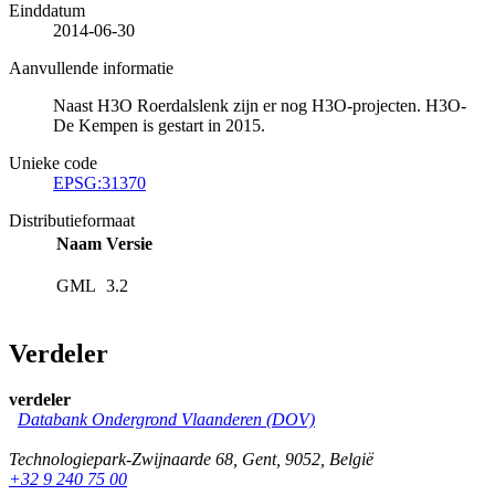
Einddatum
2014-06-30
Aanvullende informatie
Naast H3O Roerdalslenk zijn er nog H3O-projecten. H3O-
De Kempen is gestart in 2015.
Unieke code
EPSG:31370
Distributieformaat
Naam
Versie
GML
3.2
Verdeler
verdeler
Databank Ondergrond Vlaanderen (DOV)
Technologiepark-Zwijnaarde 68
,
Gent
,
9052
,
België
+32 9 240 75 00