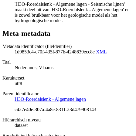
'H3O-Roerdalslenk - Algemene lagen - Seismische lijnen'
maakt deel uit van 'H3O-Roerdalslenk - Algemene lagen' en
is zowel bruikbaar voor het geologische model als het
hydrogeologische model.
Meta-metadata
Metadata identificator (fileIdentifier)
1d9853c4-c70f-435f-877b-4248639ecc8e
XML
Taal
Nederlands; Vlaams
Karakterset
utf8
Parent identificator
H3O-Roerdalslenk - Algemene lagen
c427e40e-307a-4a8e-8311-23d479908143
Hiërarchisch niveau
dataset
Beschrijving hiërarchisch niveau