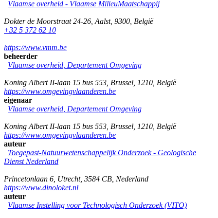
Vlaamse overheid - Vlaamse MilieuMaatschappij
Dokter de Moorstraat 24-26
,
Aalst
,
9300
,
België
+32 5 372 62 10
https://www.vmm.be
beheerder
Vlaamse overheid, Departement Omgeving
Koning Albert II-laan 15 bus 553
,
Brussel
,
1210
,
België
https://www.omgevingvlaanderen.be
eigenaar
Vlaamse overheid, Departement Omgeving
Koning Albert II-laan 15 bus 553
,
Brussel
,
1210
,
België
https://www.omgevingvlaanderen.be
auteur
Toegepast-Natuurwetenschappelijk Onderzoek - Geologische
Dienst Nederland
Princetonlaan 6
,
Utrecht
,
3584 CB
,
Nederland
https://www.dinoloket.nl
auteur
Vlaamse Instelling voor Technologisch Onderzoek (VITO)