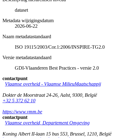
dataset
Metadata wijzigingsdatum
2026-06-22
Naam metadatastandaard
ISO 19115/2003/Cor.1:2006/INSPIRE-TG2.0
Versie metadatastandaard
GDI-Vlaanderen Best Practices - versie 2.0
contactpunt
Vlaamse overheid - Vlaamse MilieuMaatschappij
Dokter de Moorstraat 24-26
,
Aalst
,
9300
,
België
+32 5 372 62 10
https://www.vmm.be
contactpunt
Vlaamse overheid, Departement Omgeving
Koning Albert II-laan 15 bus 553
,
Brussel
,
1210
,
België