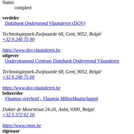
Status
compleet
verdeler
Databank Ondergrond Vlaanderen (DOV)
Technologiepark-Zwijnaarde 68
,
Gent
,
9052
,
België
+32 9 240 75 00
https://www.dov.vlaanderen.be
uitgever
Ondersteunend Centrum Databank Ondergrond Vlaanderen
Technologiepark-Zwijnaarde 68
,
Gent
,
9052
,
België
+32 9 240 75 00
https://www.dov.vlaanderen.be
beheerder
Vlaamse overheid - Vlaamse MilieuMaatschappij
Dokter de Moorstraat 24-26
,
Aalst
,
9300
,
België
+32 5 372 62 10
https://www.vmm.be
eigenaar