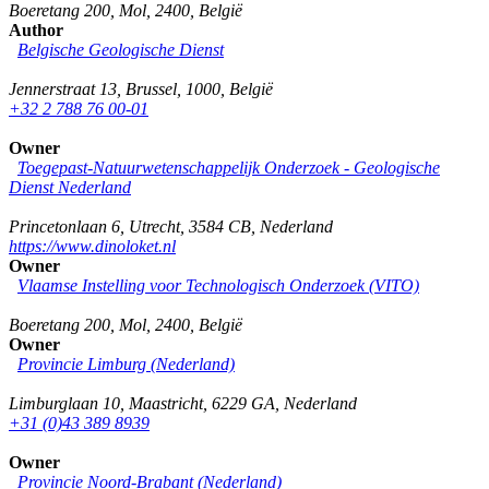
Boeretang 200
,
Mol
,
2400
,
België
Author
Belgische Geologische Dienst
Jennerstraat 13
,
Brussel
,
1000
,
België
+32 2 788 76 00-01
Owner
Toegepast-Natuurwetenschappelijk Onderzoek - Geologische
Dienst Nederland
Princetonlaan 6
,
Utrecht
,
3584 CB
,
Nederland
https://www.dinoloket.nl
Owner
Vlaamse Instelling voor Technologisch Onderzoek (VITO)
Boeretang 200
,
Mol
,
2400
,
België
Owner
Provincie Limburg (Nederland)
Limburglaan 10
,
Maastricht
,
6229 GA
,
Nederland
+31 (0)43 389 8939
Owner
Provincie Noord-Brabant (Nederland)