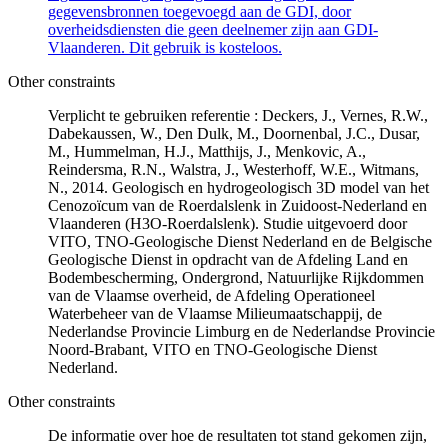
gegevensbronnen toegevoegd aan de GDI, door
overheidsdiensten die geen deelnemer zijn aan GDI-
Vlaanderen. Dit gebruik is kosteloos.
Other constraints
Verplicht te gebruiken referentie : Deckers, J., Vernes, R.W.,
Dabekaussen, W., Den Dulk, M., Doornenbal, J.C., Dusar,
M., Hummelman, H.J., Matthijs, J., Menkovic, A.,
Reindersma, R.N., Walstra, J., Westerhoff, W.E., Witmans,
N., 2014. Geologisch en hydrogeologisch 3D model van het
Cenozoïcum van de Roerdalslenk in Zuidoost-Nederland en
Vlaanderen (H3O-Roerdalslenk). Studie uitgevoerd door
VITO, TNO-Geologische Dienst Nederland en de Belgische
Geologische Dienst in opdracht van de Afdeling Land en
Bodembescherming, Ondergrond, Natuurlijke Rijkdommen
van de Vlaamse overheid, de Afdeling Operationeel
Waterbeheer van de Vlaamse Milieumaatschappij, de
Nederlandse Provincie Limburg en de Nederlandse Provincie
Noord-Brabant, VITO en TNO-Geologische Dienst
Nederland.
Other constraints
De informatie over hoe de resultaten tot stand gekomen zijn,