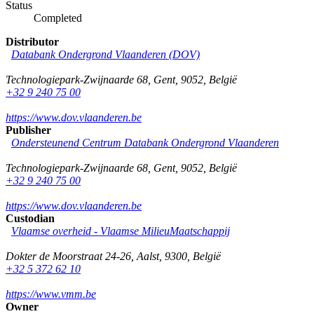
Status
Completed
Distributor
Databank Ondergrond Vlaanderen (DOV)
Technologiepark-Zwijnaarde 68
,
Gent
,
9052
,
België
+32 9 240 75 00
https://www.dov.vlaanderen.be
Publisher
Ondersteunend Centrum Databank Ondergrond Vlaanderen
Technologiepark-Zwijnaarde 68
,
Gent
,
9052
,
België
+32 9 240 75 00
https://www.dov.vlaanderen.be
Custodian
Vlaamse overheid - Vlaamse MilieuMaatschappij
Dokter de Moorstraat 24-26
,
Aalst
,
9300
,
België
+32 5 372 62 10
https://www.vmm.be
Owner