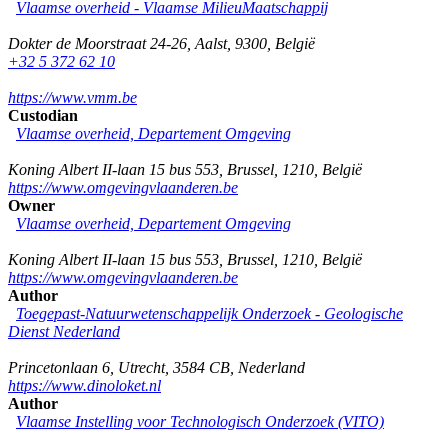
Vlaamse overheid - Vlaamse MilieuMaatschappij
Dokter de Moorstraat 24-26
,
Aalst
,
9300
,
België
+32 5 372 62 10
https://www.vmm.be
Custodian
Vlaamse overheid, Departement Omgeving
Koning Albert II-laan 15 bus 553
,
Brussel
,
1210
,
België
https://www.omgevingvlaanderen.be
Owner
Vlaamse overheid, Departement Omgeving
Koning Albert II-laan 15 bus 553
,
Brussel
,
1210
,
België
https://www.omgevingvlaanderen.be
Author
Toegepast-Natuurwetenschappelijk Onderzoek - Geologische
Dienst Nederland
Princetonlaan 6
,
Utrecht
,
3584 CB
,
Nederland
https://www.dinoloket.nl
Author
Vlaamse Instelling voor Technologisch Onderzoek (VITO)