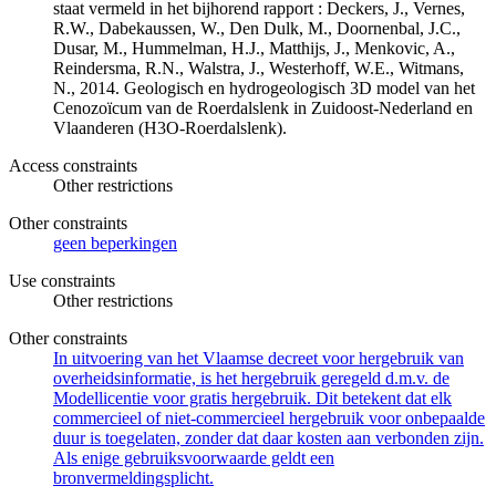
staat vermeld in het bijhorend rapport : Deckers, J., Vernes,
R.W., Dabekaussen, W., Den Dulk, M., Doornenbal, J.C.,
Dusar, M., Hummelman, H.J., Matthijs, J., Menkovic, A.,
Reindersma, R.N., Walstra, J., Westerhoff, W.E., Witmans,
N., 2014. Geologisch en hydrogeologisch 3D model van het
Cenozoïcum van de Roerdalslenk in Zuidoost-Nederland en
Vlaanderen (H3O-Roerdalslenk).
Access constraints
Other restrictions
Other constraints
geen beperkingen
Use constraints
Other restrictions
Other constraints
In uitvoering van het Vlaamse decreet voor hergebruik van
overheidsinformatie, is het hergebruik geregeld d.m.v. de
Modellicentie voor gratis hergebruik. Dit betekent dat elk
commercieel of niet-commercieel hergebruik voor onbepaalde
duur is toegelaten, zonder dat daar kosten aan verbonden zijn.
Als enige gebruiksvoorwaarde geldt een
bronvermeldingsplicht.