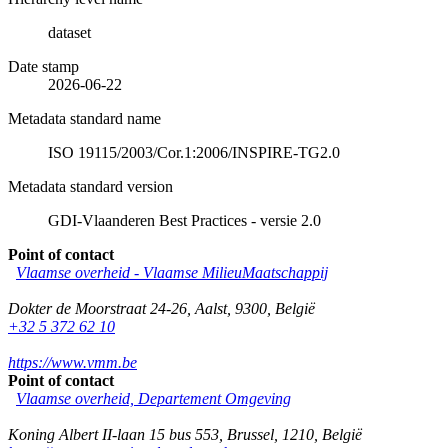
dataset
Date stamp
2026-06-22
Metadata standard name
ISO 19115/2003/Cor.1:2006/INSPIRE-TG2.0
Metadata standard version
GDI-Vlaanderen Best Practices - versie 2.0
Point of contact
Vlaamse overheid - Vlaamse MilieuMaatschappij
Dokter de Moorstraat 24-26
,
Aalst
,
9300
,
België
+32 5 372 62 10
https://www.vmm.be
Point of contact
Vlaamse overheid, Departement Omgeving
Koning Albert II-laan 15 bus 553
,
Brussel
,
1210
,
België