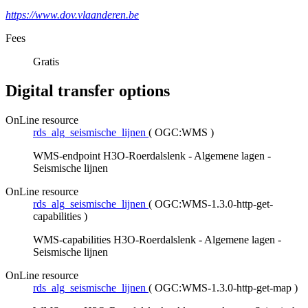
https://www.dov.vlaanderen.be
Fees
Gratis
Digital transfer options
OnLine resource
rds_alg_seismische_lijnen
(
OGC:WMS
)
WMS-endpoint H3O-Roerdalslenk - Algemene lagen -
Seismische lijnen
OnLine resource
rds_alg_seismische_lijnen
(
OGC:WMS-1.3.0-http-get-
capabilities
)
WMS-capabilities H3O-Roerdalslenk - Algemene lagen -
Seismische lijnen
OnLine resource
rds_alg_seismische_lijnen
(
OGC:WMS-1.3.0-http-get-map
)