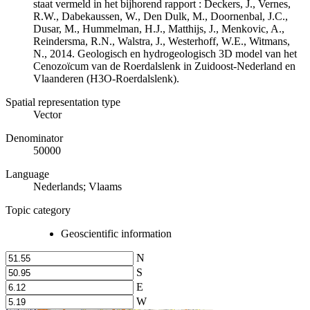
staat vermeld in het bijhorend rapport : Deckers, J., Vernes,
R.W., Dabekaussen, W., Den Dulk, M., Doornenbal, J.C.,
Dusar, M., Hummelman, H.J., Matthijs, J., Menkovic, A.,
Reindersma, R.N., Walstra, J., Westerhoff, W.E., Witmans,
N., 2014. Geologisch en hydrogeologisch 3D model van het
Cenozoïcum van de Roerdalslenk in Zuidoost-Nederland en
Vlaanderen (H3O-Roerdalslenk).
Spatial representation type
Vector
Denominator
50000
Language
Nederlands; Vlaams
Topic category
Geoscientific information
N
S
E
W