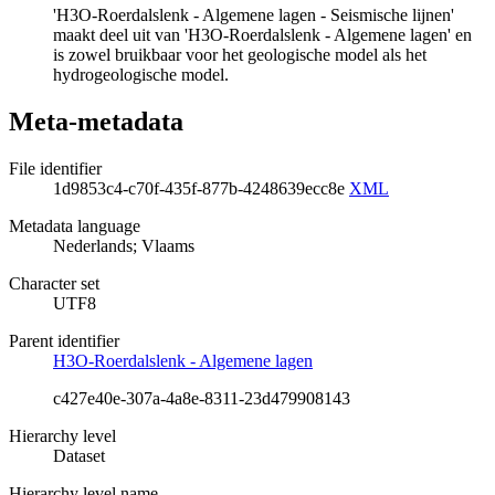
'H3O-Roerdalslenk - Algemene lagen - Seismische lijnen'
maakt deel uit van 'H3O-Roerdalslenk - Algemene lagen' en
is zowel bruikbaar voor het geologische model als het
hydrogeologische model.
Meta-metadata
File identifier
1d9853c4-c70f-435f-877b-4248639ecc8e
XML
Metadata language
Nederlands; Vlaams
Character set
UTF8
Parent identifier
H3O-Roerdalslenk - Algemene lagen
c427e40e-307a-4a8e-8311-23d479908143
Hierarchy level
Dataset
Hierarchy level name