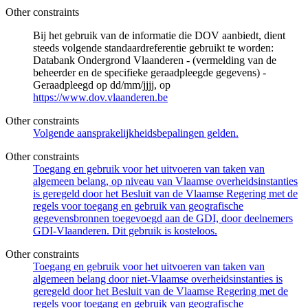
Other constraints
Bij het gebruik van de informatie die DOV aanbiedt, dient
steeds volgende standaardreferentie gebruikt te worden:
Databank Ondergrond Vlaanderen - (vermelding van de
beheerder en de specifieke geraadpleegde gegevens) -
Geraadpleegd op dd/mm/jjjj, op
https://www.dov.vlaanderen.be
Other constraints
Volgende aansprakelijkheidsbepalingen gelden.
Other constraints
Toegang en gebruik voor het uitvoeren van taken van
algemeen belang, op niveau van Vlaamse overheidsinstanties
is geregeld door het Besluit van de Vlaamse Regering met de
regels voor toegang en gebruik van geografische
gegevensbronnen toegevoegd aan de GDI, door deelnemers
GDI-Vlaanderen. Dit gebruik is kosteloos.
Other constraints
Toegang en gebruik voor het uitvoeren van taken van
algemeen belang door niet-Vlaamse overheidsinstanties is
geregeld door het Besluit van de Vlaamse Regering met de
regels voor toegang en gebruik van geografische