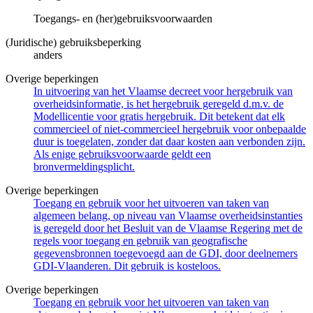
Toegangs- en (her)gebruiksvoorwaarden
(Juridische) gebruiksbeperking
anders
Overige beperkingen
In uitvoering van het Vlaamse decreet voor hergebruik van
overheidsinformatie, is het hergebruik geregeld d.m.v. de
Modellicentie voor gratis hergebruik. Dit betekent dat elk
commercieel of niet-commercieel hergebruik voor onbepaalde
duur is toegelaten, zonder dat daar kosten aan verbonden zijn.
Als enige gebruiksvoorwaarde geldt een
bronvermeldingsplicht.
Overige beperkingen
Toegang en gebruik voor het uitvoeren van taken van
algemeen belang, op niveau van Vlaamse overheidsinstanties
is geregeld door het Besluit van de Vlaamse Regering met de
regels voor toegang en gebruik van geografische
gegevensbronnen toegevoegd aan de GDI, door deelnemers
GDI-Vlaanderen. Dit gebruik is kosteloos.
Overige beperkingen
Toegang en gebruik voor het uitvoeren van taken van