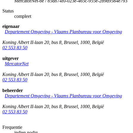
MercatorNet-be
/
85d874f0-023e-465c-955e-2b9d9584e793
Status
compleet
eigenaar
Departement Omgeving - Vlaams Planbureau voor Omgeving
Koning Albert II-laan 20, bus 8
,
Brussel
,
1000
,
België
02 553 83 50
uitgever
MercatorNet
Koning Albert II-laan 20, bus 8
,
Brussel
,
1000
,
België
02 553 83 50
beheerder
Departement Omgeving - Vlaams Planbureau voor Omgeving
Koning Albert II-laan 20, bus 8
,
Brussel
,
1000
,
België
02 553 83 50
Frequentie
indien nodig