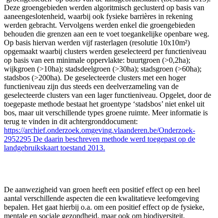
Deze groengebieden werden algoritmisch geclusterd op basis van
aaneengeslotenheid, waarbij ook fysieke barrières in rekening
werden gebracht. Vervolgens werden enkel die groengebieden
behouden die grenzen aan een te voet toegankelijke openbare weg.
Op basis hiervan werden vijf rasterlagen (resolutie 10x10m²)
opgemaakt waarbij clusters werden geselecteerd per functieniveau
op basis van een minimale oppervlakte: buurtgroen (>0,2ha);
wijkgroen (>10ha); stadsdeelgroen (>30ha); stadsgroen (>60ha);
stadsbos (>200ha). De geselecteerde clusters met een hoger
functieniveau zijn dus steeds een deelverzameling van de
geselecteerde clusters van een lager functieniveau. Opgelet, door de
toegepaste methode bestaat het groentype ‘stadsbos’ niet enkel uit
bos, maar uit verschillende types groene ruimte. Meer informatie is
terug te vinden in dit achtergronddocument:
https://archief.onderzoek.omgeving.vlaanderen.be/Onderzoek-
2952295 De daarin beschreven methode werd toegepast op de
landgebruikskaart toestand 2013.
De aanwezigheid van groen heeft een positief effect op een heel
aantal verschillende aspecten die een kwalitatieve leefomgeving
bepalen. Het gaat hierbij o.a. om een positief effect op de fysieke,
mentale en sociale gezondheid, maar ook om biodiversiteit,