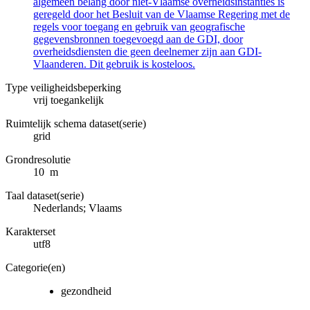
algemeen belang door niet-Vlaamse overheidsinstanties is
geregeld door het Besluit van de Vlaamse Regering met de
regels voor toegang en gebruik van geografische
gegevensbronnen toegevoegd aan de GDI, door
overheidsdiensten die geen deelnemer zijn aan GDI-
Vlaanderen. Dit gebruik is kosteloos.
Type veiligheidsbeperking
vrij toegankelijk
Ruimtelijk schema dataset(serie)
grid
Grondresolutie
10 m
Taal dataset(serie)
Nederlands; Vlaams
Karakterset
utf8
Categorie(en)
gezondheid