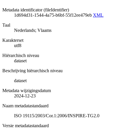
Metadata identificator (fileIdentifier)
1d694d31-1544-4a75-b6bf-55f12ee479eb
XML
Taal
Nederlands; Vlaams
Karakterset
utf8
Hiërarchisch niveau
dataset
Beschrijving hiërarchisch niveau
dataset
Metadata wijzigingsdatum
2024-12-23
Naam metadatastandaard
ISO 19115/2003/Cor.1:2006/INSPIRE-TG2.0
Versie metadatastandaard