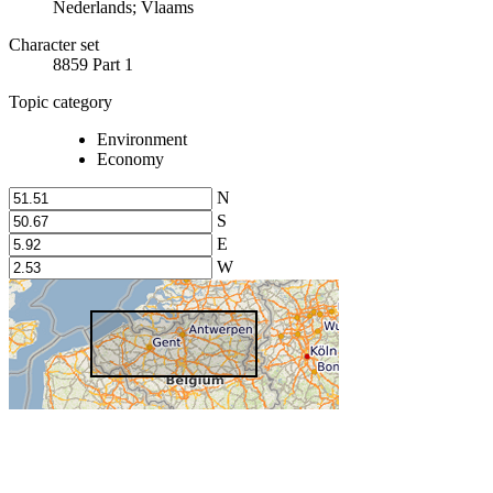
Nederlands; Vlaams
Character set
8859 Part 1
Topic category
Environment
Economy
N
S
E
W