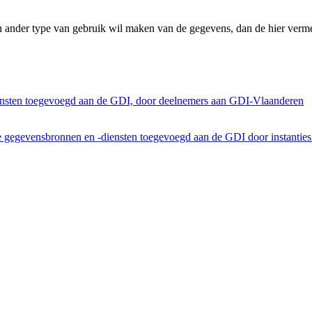
n ander type van gebruik wil maken van de gegevens, dan de hier verme
ensten toegevoegd aan de GDI, door deelnemers aan GDI-Vlaanderen
he gegevensbronnen en -diensten toegevoegd aan de GDI door instantie