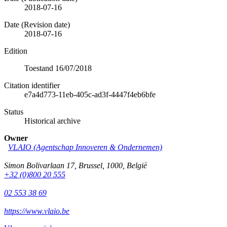
2018-07-16
Date (Revision date)
2018-07-16
Edition
Toestand 16/07/2018
Citation identifier
e7a4d773-11eb-405c-ad3f-4447f4eb6bfe
Status
Historical archive
Owner
VLAIO (Agentschap Innoveren & Ondernemen)
Simon Bolivarlaan 17
,
Brussel
,
1000
,
België
+32 (0)800 20 555
02 553 38 69
https://www.vlaio.be