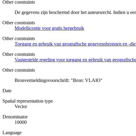
Other constraints
De gegevens zijn beschermd door het auteursrecht. Indien u ee
Other constraints
Modellicentie voor gratis hergebruik
Other constraints
Toegang en gebruik van geografische gegevensbronnen en -di
Other constraints
Vastgestelde regeling voor toegang en gebruik van geografisc
Other constraints
Bronvermeldingsvoorschrift: "Bron: VLAIO"
Date
Spatial representation type
Vector
Denominator
10000
Language