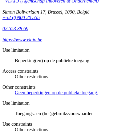
VLAIO (Agentschap Innoveren & Ondernemen)
Simon Bolivarlaan 17
,
Brussel
,
1000
,
België
+32 (0)800 20 555
02 553 38 69
https://www.vlaio.be
Use limitation
Beperking(en) op de publieke toegang
Access constraints
Other restrictions
Other constraints
Geen beperkingen op de publieke toegang.
Use limitation
Toegangs- en (her)gebruiksvoorwaarden
Use constraints
Other restrictions