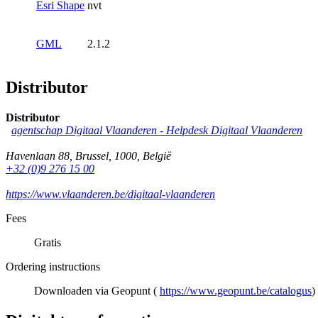
Esri Shape
nvt
GML
2.1.2
Distributor
Distributor
agentschap Digitaal Vlaanderen -
Helpdesk Digitaal Vlaanderen
Havenlaan 88
,
Brussel
,
1000
,
België
+32 (0)9 276 15 00
https://www.vlaanderen.be/digitaal-vlaanderen
Fees
Gratis
Ordering instructions
Downloaden via Geopunt (
https://www.geopunt.be/catalogus
)