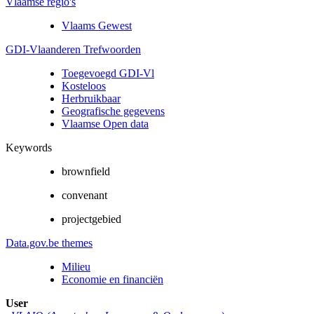
Vlaamse regio's
Vlaams Gewest
GDI-Vlaanderen Trefwoorden
Toegevoegd GDI-Vl
Kosteloos
Herbruikbaar
Geografische gegevens
Vlaamse Open data
Keywords
brownfield
convenant
projectgebied
Data.gov.be themes
Milieu
Economie en financiën
User