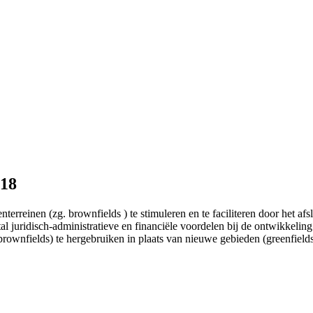
018
rreinen (zg. brownfields ) te stimuleren en te faciliteren door het af
al juridisch-administratieve en financiële voordelen bij de ontwikkeli
rownfields) te hergebruiken in plaats van nieuwe gebieden (greenfields)