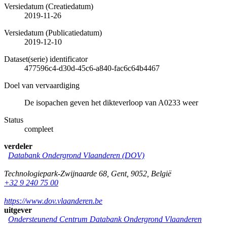
Versiedatum (Creatiedatum)
2019-11-26
Versiedatum (Publicatiedatum)
2019-12-10
Dataset(serie) identificator
477596c4-d30d-45c6-a840-fac6c64b4467
Doel van vervaardiging
De isopachen geven het dikteverloop van A0233 weer
Status
compleet
verdeler
Databank Ondergrond Vlaanderen (DOV)
Technologiepark-Zwijnaarde 68
,
Gent
,
9052
,
België
+32 9 240 75 00
https://www.dov.vlaanderen.be
uitgever
Ondersteunend Centrum Databank Ondergrond Vlaanderen