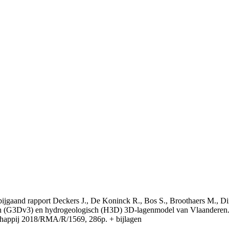
t bijgaand rapport Deckers J., De Koninck R., Bos S., Broothaers M., Di
 (G3Dv3) en hydrogeologisch (H3D) 3D-lagenmodel van Vlaanderen. S
appij 2018/RMA/R/1569, 286p. + bijlagen