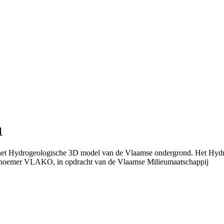
1
n het Hydrogeologische 3D model van de Vlaamse ondergrond. Het Hydr
 noemer VLAKO, in opdracht van de Vlaamse Milieumaatschappij