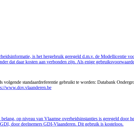
eidsinformatie, is het hergebruik geregeld d.m.v. de Modellicentie voor
nder dat daar kosten aan verbonden zijn. Als enige gebruiksvoorwaarde
eds volgende standaardreferentie gebruikt te worden: Databank Ondergr
ps://www.dov.vlaanderen.be
belang, op niveau van Vlaamse overheidsinstanties is geregeld door h
GDI, door deelnemers GDI-Vlaanderen. Dit gebruik is kosteloos.