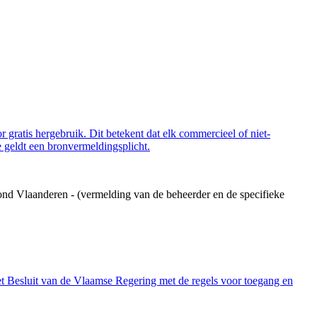
 gratis hergebruik. Dit betekent dat elk commercieel of niet-
 geldt een bronvermeldingsplicht.
ond Vlaanderen - (vermelding van de beheerder en de specifieke
et Besluit van de Vlaamse Regering met de regels voor toegang en