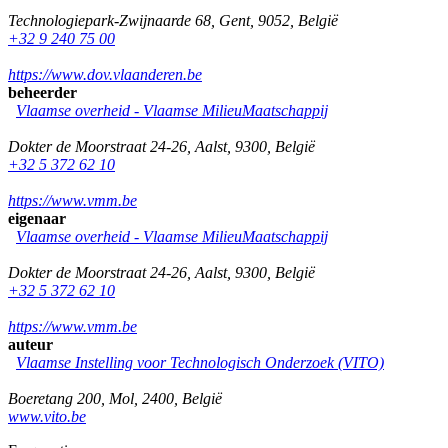
Technologiepark-Zwijnaarde 68
,
Gent
,
9052
,
België
+32 9 240 75 00
https://www.dov.vlaanderen.be
beheerder
Vlaamse overheid - Vlaamse MilieuMaatschappij
Dokter de Moorstraat 24-26
,
Aalst
,
9300
,
België
+32 5 372 62 10
https://www.vmm.be
eigenaar
Vlaamse overheid - Vlaamse MilieuMaatschappij
Dokter de Moorstraat 24-26
,
Aalst
,
9300
,
België
+32 5 372 62 10
https://www.vmm.be
auteur
Vlaamse Instelling voor Technologisch Onderzoek (VITO)
Boeretang 200
,
Mol
,
2400
,
België
www.vito.be