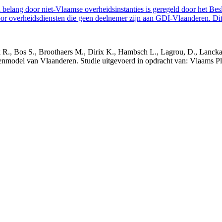
belang door niet-Vlaamse overheidsinstanties is geregeld door het Bes
 overheidsdiensten die geen deelnemer zijn aan GDI-Vlaanderen. Dit 
nck R., Bos S., Broothaers M., Dirix K., Hambsch L., Lagrou, D., Lanck
nmodel van Vlaanderen. Studie uitgevoerd in opdracht van: Vlaams