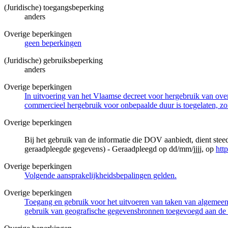
(Juridische) toegangsbeperking
anders
Overige beperkingen
geen beperkingen
(Juridische) gebruiksbeperking
anders
Overige beperkingen
In uitvoering van het Vlaamse decreet voor hergebruik van overh
commercieel hergebruik voor onbepaalde duur is toegelaten, zo
Overige beperkingen
Bij het gebruik van de informatie die DOV aanbiedt, dient ste
geraadpleegde gegevens) - Geraadpleegd op dd/mm/jjjj, op
htt
Overige beperkingen
Volgende aansprakelijkheidsbepalingen gelden.
Overige beperkingen
Toegang en gebruik voor het uitvoeren van taken van algemeen 
gebruik van geografische gegevensbronnen toegevoegd aan de 