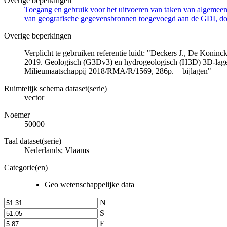
Overige beperkingen
Toegang en gebruik voor het uitvoeren van taken van algemeen 
van geografische gegevensbronnen toegevoegd aan de GDI, door
Overige beperkingen
Verplicht te gebruiken referentie luidt: "Deckers J., De Koni
2019. Geologisch (G3Dv3) en hydrogeologisch (H3D) 3D-lage
Milieumaatschappij 2018/RMA/R/1569, 286p. + bijlagen"
Ruimtelijk schema dataset(serie)
vector
Noemer
50000
Taal dataset(serie)
Nederlands; Vlaams
Categorie(en)
Geo wetenschappelijke data
N
S
E