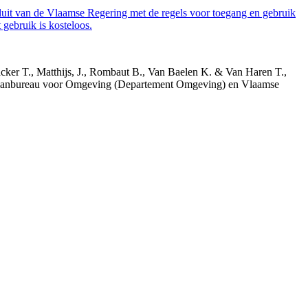
luit van de Vlaamse Regering met de regels voor toegang en gebruik
gebruik is kosteloos.
acker T., Matthijs, J., Rombaut B., Van Baelen K. & Van Haren T.,
 Planbureau voor Omgeving (Departement Omgeving) en Vlaamse