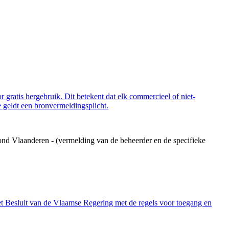
 gratis hergebruik. Dit betekent dat elk commercieel of niet-
 geldt een bronvermeldingsplicht.
ond Vlaanderen - (vermelding van de beheerder en de specifieke
et Besluit van de Vlaamse Regering met de regels voor toegang en