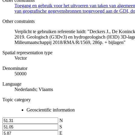
Other constraints
Toegang en gebruik voor het uitvoeren van taken van algemeen 
van geografische gegevensbronnen toegevoegd aan de GDI, door
Other constraints
Verplicht te gebruiken referentie luidt: "Deckers J., De Koni
2019. Geologisch (G3Dv3) en hydrogeologisch (H3D) 3D-lage
Milieumaatschappij 2018/RMA/R/1569, 286p. + bijlagen"
Spatial representation type
Vector
Denominator
50000
Language
Nederlands; Vlaams
Topic category
Geoscientific information
N
S
E