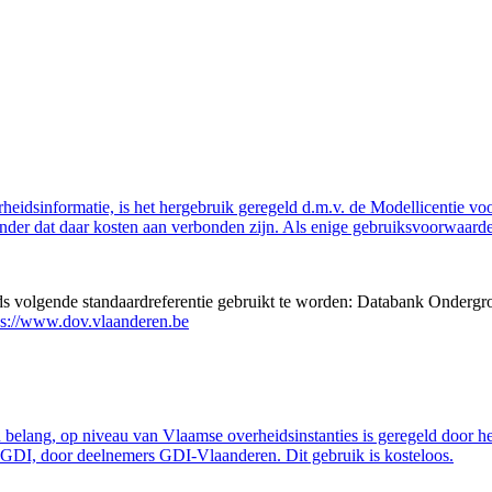
eidsinformatie, is het hergebruik geregeld d.m.v. de Modellicentie voor
nder dat daar kosten aan verbonden zijn. Als enige gebruiksvoorwaarde
eds volgende standaardreferentie gebruikt te worden: Databank Ondergr
ps://www.dov.vlaanderen.be
belang, op niveau van Vlaamse overheidsinstanties is geregeld door h
GDI, door deelnemers GDI-Vlaanderen. Dit gebruik is kosteloos.