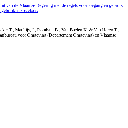
luit van de Vlaamse Regering met de regels voor toegang en gebruik
gebruik is kosteloos.
acker T., Matthijs, J., Rombaut B., Van Baelen K. & Van Haren T.,
 Planbureau voor Omgeving (Departement Omgeving) en Vlaamse