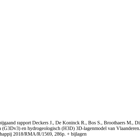
t bijgaand rapport Deckers J., De Koninck R., Bos S., Broothaers M., Di
 (G3Dv3) en hydrogeologisch (H3D) 3D-lagenmodel van Vlaanderen. S
appij 2018/RMA/R/1569, 286p. + bijlagen