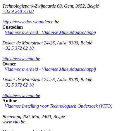
Technologiepark-Zwijnaarde 68
,
Gent
,
9052
,
België
+32 9 240 75 00
https://www.dov.vlaanderen.be
Custodian
Vlaamse overheid - Vlaamse MilieuMaatschappij
Dokter de Moorstraat 24-26
,
Aalst
,
9300
,
België
+32 5 372 62 10
https://www.vmm.be
Owner
Vlaamse overheid - Vlaamse MilieuMaatschappij
Dokter de Moorstraat 24-26
,
Aalst
,
9300
,
België
+32 5 372 62 10
https://www.vmm.be
Author
Vlaamse Instelling voor Technologisch Onderzoek (VITO)
Boeretang 200
,
Mol
,
2400
,
België
www.vito.be