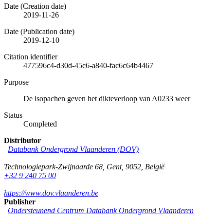
Date (Creation date)
2019-11-26
Date (Publication date)
2019-12-10
Citation identifier
477596c4-d30d-45c6-a840-fac6c64b4467
Purpose
De isopachen geven het dikteverloop van A0233 weer
Status
Completed
Distributor
Databank Ondergrond Vlaanderen (DOV)
Technologiepark-Zwijnaarde 68
,
Gent
,
9052
,
België
+32 9 240 75 00
https://www.dov.vlaanderen.be
Publisher
Ondersteunend Centrum Databank Ondergrond Vlaanderen