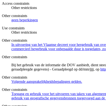
Access constraints
Other restrictions
Other constraints
geen beperkingen
Use constraints
Other restrictions
Other constraints
In uitvoering van het Vlaamse decreet voor hergebruik van overh
commercieel hergebruik voor onbepaalde duur is toegelaten, zo
Other constraints
Bij het gebruik van de informatie die DOV aanbiedt, dient ste
geraadpleegde gegevens) - Geraadpleegd op dd/mm/jjjj, op
htt
Other constraints
Volgende aansprakelijkheidsbepalingen gelden.
Other constraints
Toegang en gebruik voor het uitvoeren van taken van algemeen 
gebruik van geografische gegevensbronnen toegevoegd aan de 