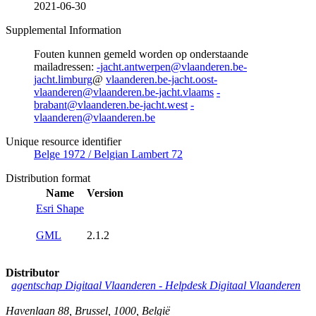
2021-06-30
Supplemental Information
Fouten kunnen gemeld worden op onderstaande
mailadressen:
-jacht.antwerpen@vlaanderen.be-
jacht.limburg
@
vlaanderen.be-jacht.oost-
vlaanderen@vlaanderen.be-jacht.vlaams
-
brabant@vlaanderen.be-jacht.west
-
vlaanderen@vlaanderen.be
Unique resource identifier
Belge 1972 / Belgian Lambert 72
Distribution format
Name
Version
Esri Shape
GML
2.1.2
Distributor
agentschap Digitaal Vlaanderen -
Helpdesk Digitaal Vlaanderen
Havenlaan 88
,
Brussel
,
1000
,
België