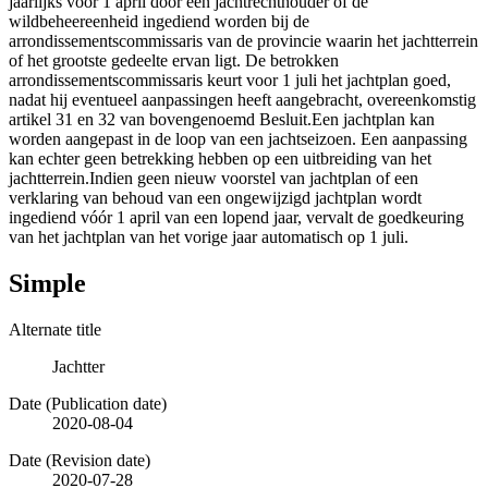
jaarlijks voor 1 april door een jachtrechthouder of de
wildbeheereenheid ingediend worden bij de
arrondissementscommissaris van de provincie waarin het jachtterrein
of het grootste gedeelte ervan ligt. De betrokken
arrondissementscommissaris keurt voor 1 juli het jachtplan goed,
nadat hij eventueel aanpassingen heeft aangebracht, overeenkomstig
artikel 31 en 32 van bovengenoemd Besluit.Een jachtplan kan
worden aangepast in de loop van een jachtseizoen. Een aanpassing
kan echter geen betrekking hebben op een uitbreiding van het
jachtterrein.Indien geen nieuw voorstel van jachtplan of een
verklaring van behoud van een ongewijzigd jachtplan wordt
ingediend vóór 1 april van een lopend jaar, vervalt de goedkeuring
van het jachtplan van het vorige jaar automatisch op 1 juli.
Simple
Alternate title
Jachtter
Date (Publication date)
2020-08-04
Date (Revision date)
2020-07-28