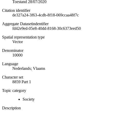
Toestand 28/07/2020
Citation identifier
de327a24-3f63-4cdb-8f18-069ccaa48f7c
Aggregate Datasetindentifier
fd42e9ed-05e8-40dd-8168-30c6373eed50
Spatial representation type
Vector
Denominator
10000
Language
Nederlands; Vlaams
Character set
8859 Part 1
Topic category
Society
Description