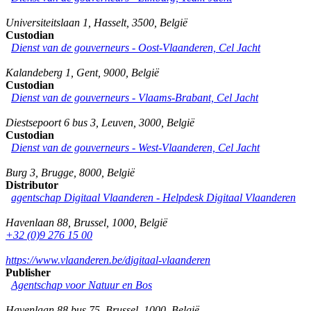
Universiteitslaan 1
,
Hasselt
,
3500
,
België
Custodian
Dienst van de gouverneurs - Oost-Vlaanderen, Cel Jacht
Kalandeberg 1
,
Gent
,
9000
,
België
Custodian
Dienst van de gouverneurs - Vlaams-Brabant, Cel Jacht
Diestsepoort 6 bus 3
,
Leuven
,
3000
,
België
Custodian
Dienst van de gouverneurs - West-Vlaanderen, Cel Jacht
Burg 3
,
Brugge
,
8000
,
België
Distributor
agentschap Digitaal Vlaanderen -
Helpdesk Digitaal Vlaanderen
Havenlaan 88
,
Brussel
,
1000
,
België
+32 (0)9 276 15 00
https://www.vlaanderen.be/digitaal-vlaanderen
Publisher
Agentschap voor Natuur en Bos
Havenlaan 88 bus 75
,
Brussel
,
1000
,
België