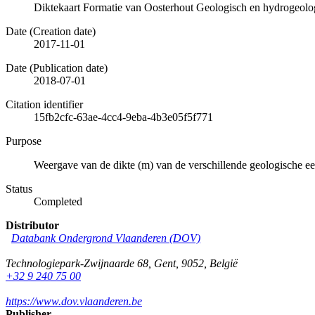
Diktekaart Formatie van Oosterhout Geologisch en hydrogeol
Date (Creation date)
2017-11-01
Date (Publication date)
2018-07-01
Citation identifier
15fb2cfc-63ae-4cc4-9eba-4b3e05f5f771
Purpose
Weergave van de dikte (m) van de verschillende geologische e
Status
Completed
Distributor
Databank Ondergrond Vlaanderen (DOV)
Technologiepark-Zwijnaarde 68
,
Gent
,
9052
,
België
+32 9 240 75 00
https://www.dov.vlaanderen.be
Publisher