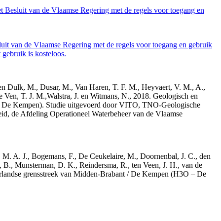
et Besluit van de Vlaamse Regering met de regels voor toegang en
luit van de Vlaamse Regering met de regels voor toegang en gebruik
gebruik is kosteloos.
den Dulk, M., Dusar, M., Van Haren, T. F. M., Heyvaert, V. M., A.,
e Ven, T. J. M.,Walstra, J. en Witmans, N., 2018. Geologisch en
– De Kempen). Studie uitgevoerd door VITO, TNO-Geologische
id, de Afdeling Operationeel Waterbeheer van de Vlaamse
r, M. A. J., Bogemans, F., De Ceukelaire, M., Doornenbal, J. C., den
, B., Munsterman, D. K., Reindersma, R., ten Veen, J. H., van de
derlandse grensstreek van Midden-Brabant / De Kempen (H3O – De