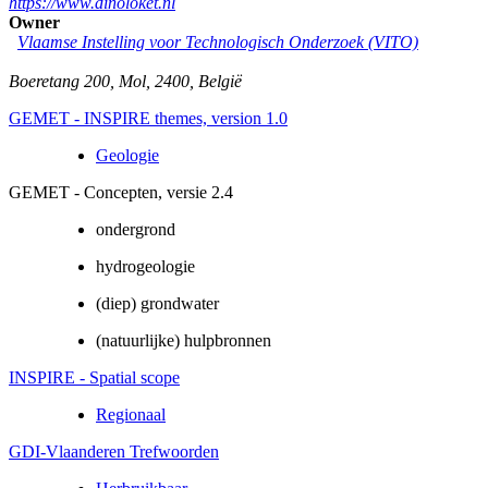
https://www.dinoloket.nl
Owner
Vlaamse Instelling voor Technologisch Onderzoek (VITO)
Boeretang 200
,
Mol
,
2400
,
België
GEMET - INSPIRE themes, version 1.0
Geologie
GEMET - Concepten, versie 2.4
ondergrond
hydrogeologie
(diep) grondwater
(natuurlijke) hulpbronnen
INSPIRE - Spatial scope
Regionaal
GDI-Vlaanderen Trefwoorden