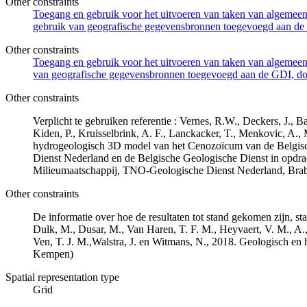
Other constraints
Toegang en gebruik voor het uitvoeren van taken van algemeen 
gebruik van geografische gegevensbronnen toegevoegd aan de 
Other constraints
Toegang en gebruik voor het uitvoeren van taken van algemeen 
van geografische gegevensbronnen toegevoegd aan de GDI, door
Other constraints
Verplicht te gebruiken referentie : Vernes, R.W., Deckers, J.,
Kiden, P., Kruisselbrink, A. F., Lanckacker, T., Menkovic, A.,
hydrogeologisch 3D model van het Cenozoïcum van de Belgi
Dienst Nederland en de Belgische Geologische Dienst in opdr
Milieumaatschappij, TNO-Geologische Dienst Nederland, Br
Other constraints
De informatie over hoe de resultaten tot stand gekomen zijn, st
Dulk, M., Dusar, M., Van Haren, T. F. M., Heyvaert, V. M., A.,
Ven, T. J. M.,Walstra, J. en Witmans, N., 2018. Geologisch
Kempen)
Spatial representation type
Grid