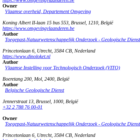
https://www.omgevingvlaanderen.be
Owner
Vlaamse overheid, Departement Omgeving
Koning Albert II-laan 15 bus 553
,
Brussel
,
1210
,
België
https://www.omgevingvlaanderen.be
Author
Toegepast-Natuurwetenschappelijk Onderzoek - Geologische Diens
Princetonlaan 6
,
Utrecht
,
3584 CB
,
Nederland
https://www.dinoloket.nl
Author
Vlaamse Instelling voor Technologisch Onderzoek (VITO)
Boeretang 200
,
Mol
,
2400
,
België
Author
Belgische Geologische Dienst
Jennerstraat 13
,
Brussel
,
1000
,
België
+32 2 788 76 00-01
Owner
Toegepast-Natuurwetenschappelijk Onderzoek - Geologische Diens
Princetonlaan 6
,
Utrecht
,
3584 CB
,
Nederland