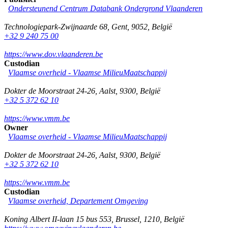
Ondersteunend Centrum Databank Ondergrond Vlaanderen
Technologiepark-Zwijnaarde 68
,
Gent
,
9052
,
België
+32 9 240 75 00
https://www.dov.vlaanderen.be
Custodian
Vlaamse overheid - Vlaamse MilieuMaatschappij
Dokter de Moorstraat 24-26
,
Aalst
,
9300
,
België
+32 5 372 62 10
https://www.vmm.be
Owner
Vlaamse overheid - Vlaamse MilieuMaatschappij
Dokter de Moorstraat 24-26
,
Aalst
,
9300
,
België
+32 5 372 62 10
https://www.vmm.be
Custodian
Vlaamse overheid, Departement Omgeving
Koning Albert II-laan 15 bus 553
,
Brussel
,
1210
,
België