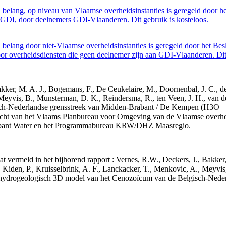
belang, op niveau van Vlaamse overheidsinstanties is geregeld door h
GDI, door deelnemers GDI-Vlaanderen. Dit gebruik is kosteloos.
belang door niet-Vlaamse overheidsinstanties is geregeld door het Bes
 overheidsdiensten die geen deelnemer zijn aan GDI-Vlaanderen. Dit 
 Bakker, M. A. J., Bogemans, F., De Ceukelaire, M., Doornenbal, J. C., 
 Meyvis, B., Munsterman, D. K., Reindersma, R., ten Veen, J. H., van d
sch-Nederlandse grensstreek van Midden-Brabant / De Kempen (H3O 
acht van het Vlaams Planbureau voor Omgeving van de Vlaamse overhe
abant Water en het Programmabureau KRW/DHZ Maasregio.
aat vermeld in het bijhorend rapport : Vernes, R.W., Deckers, J., Bakke
 Kiden, P., Kruisselbrink, A. F., Lanckacker, T., Menkovic, A., Meyvis
 en hydrogeologisch 3D model van het Cenozoïcum van de Belgisch-Ne