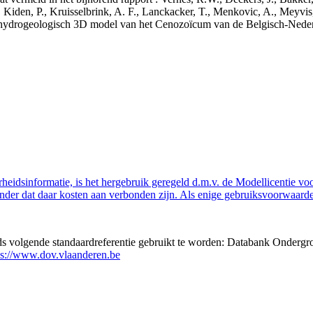
 Kiden, P., Kruisselbrink, A. F., Lanckacker, T., Menkovic, A., Meyvis
 en hydrogeologisch 3D model van het Cenozoïcum van de Belgisch-Ne
eidsinformatie, is het hergebruik geregeld d.m.v. de Modellicentie voor
nder dat daar kosten aan verbonden zijn. Als enige gebruiksvoorwaarde
eds volgende standaardreferentie gebruikt te worden: Databank Ondergr
ps://www.dov.vlaanderen.be