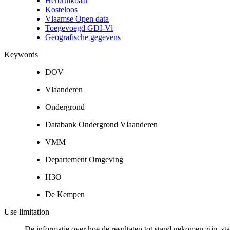
Herbruikbaar
Kosteloos
Vlaamse Open data
Toegevoegd GDI-Vl
Geografische gegevens
Keywords
DOV
Vlaanderen
Ondergrond
Databank Ondergrond Vlaanderen
VMM
Departement Omgeving
H3O
De Kempen
Use limitation
De informatie over hoe de resultaten tot stand gekomen zijn, st