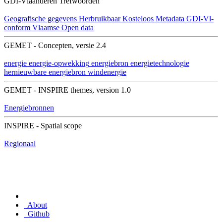
GDI-Vlaanderen Trefwoorden
Geografische gegevens
Herbruikbaar
Kosteloos
Metadata GDI-Vl-
conform
Vlaamse Open data
GEMET - Concepten, versie 2.4
energie
energie-opwekking
energiebron
energietechnologie
hernieuwbare energiebron
windenergie
GEMET - INSPIRE themes, version 1.0
Energiebronnen
INSPIRE - Spatial scope
Regionaal
About
Github