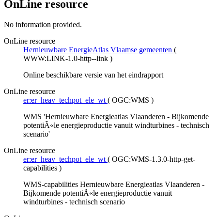
OnLine resource
No information provided.
OnLine resource
Hernieuwbare EnergieAtlas Vlaamse gemeenten
(
WWW:LINK-1.0-http--link
)
Online beschikbare versie van het eindrapport
OnLine resource
er:er_heav_techpot_ele_wt
(
OGC:WMS
)
WMS 'Hernieuwbare Energieatlas Vlaanderen - Bijkomende
potentiÃ«le energieproductie vanuit windturbines - technisch
scenario'
OnLine resource
er:er_heav_techpot_ele_wt
(
OGC:WMS-1.3.0-http-get-
capabilities
)
WMS-capabilities Hernieuwbare Energieatlas Vlaanderen -
Bijkomende potentiÃ«le energieproductie vanuit
windturbines - technisch scenario