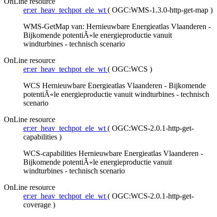
OnLine resource
er:er_heav_techpot_ele_wt
(
OGC:WMS-1.3.0-http-get-map
)
WMS-GetMap van: Hernieuwbare Energieatlas Vlaanderen -
Bijkomende potentiÃ«le energieproductie vanuit
windturbines - technisch scenario
OnLine resource
er:er_heav_techpot_ele_wt
(
OGC:WCS
)
WCS Hernieuwbare Energieatlas Vlaanderen - Bijkomende
potentiÃ«le energieproductie vanuit windturbines - technisch
scenario
OnLine resource
er:er_heav_techpot_ele_wt
(
OGC:WCS-2.0.1-http-get-
capabilities
)
WCS-capabilities Hernieuwbare Energieatlas Vlaanderen -
Bijkomende potentiÃ«le energieproductie vanuit
windturbines - technisch scenario
OnLine resource
er:er_heav_techpot_ele_wt
(
OGC:WCS-2.0.1-http-get-
coverage
)