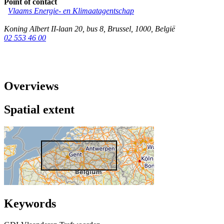
Point of contact
Vlaams Energie- en Klimaatagentschap
Koning Albert II-laan 20, bus 8
,
Brussel
,
1000
,
België
02 553 46 00
Overviews
Spatial extent
Keywords