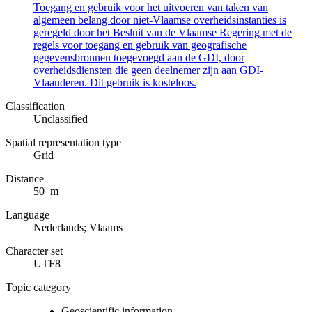
Toegang en gebruik voor het uitvoeren van taken van
algemeen belang door niet-Vlaamse overheidsinstanties is
geregeld door het Besluit van de Vlaamse Regering met de
regels voor toegang en gebruik van geografische
gegevensbronnen toegevoegd aan de GDI, door
overheidsdiensten die geen deelnemer zijn aan GDI-
Vlaanderen. Dit gebruik is kosteloos.
Classification
Unclassified
Spatial representation type
Grid
Distance
50 m
Language
Nederlands; Vlaams
Character set
UTF8
Topic category
Geoscientific information