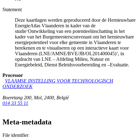
Statement
Deze kaartlagen werden geproduceerd door de Hernieuwbare
EnergieAtlas Vlaanderen in kader van de
studie‘Ontwikkeling van een potentieelinschatting in het
kader van het Burgemeestersconvenant om het hernieuwbare
energiepotentieel voor elke gemeente in Vlaanderen te
berekenen en te visualiseren op een interactieve kaart voor
Vlaanderen (LNE/AMNE/BVE/JB/OL201400045)’, in
opdracht van LNE – Afdeling Milieu, Natuur en
Energiebeleid, Dienst Beleidsvoorbereiding en –Evaluatie.
Processor
VLAAMSE INSTELLING VOOR TECHNOLOGISCH
ONDERZOEK
Boeretang 200
,
Mol
,
2400
,
België
014 33 55 11
Meta-metadata
File identifier