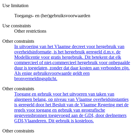
Use limitation
Toegangs- en (her)gebruiksvoorwaarden
Use constraints
Other restrictions
Other constraints
In uitvoering van het Vlaamse decreet voor hergebruik van
overheidsinformatie, is het hergebruik geregeld d.m.v. de
Modellicentie voor gratis hergebruik. Dit betekent dat elk
commercieel of niet-commercieel hergebruik voor onbepaalde
duur is toegelaten, zonder dat daar kosten aan verbonden zijn.
Als enige gebruiksvoorwaarde geldt een
bronvermeldingsplicht.
Other constraints
Toegang en gebruik voor het uitvoeren van taken van
algemeen belang, op niveau van Vlaamse overheidsinstanties
is geregeld door het Besluit van de Vlaamse Regering met de
regels voor toegang en gebruik van geografische
gegevensbronnen toegevoegd aan de GDI, door deelnemers
GDI-Vlaanderen. Dit gebruik is kosteloos.
Other constraints