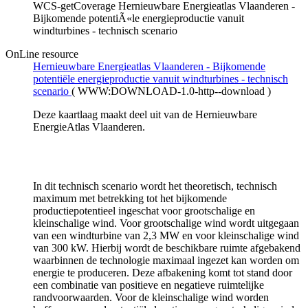
WCS-getCoverage Hernieuwbare Energieatlas Vlaanderen -
Bijkomende potentiÃ«le energieproductie vanuit
windturbines - technisch scenario
OnLine resource
Hernieuwbare Energieatlas Vlaanderen - Bijkomende
potentiële energieproductie vanuit windturbines - technisch
scenario
(
WWW:DOWNLOAD-1.0-http--download
)
Deze kaartlaag maakt deel uit van de Hernieuwbare
EnergieAtlas Vlaanderen.
In dit technisch scenario wordt het theoretisch, technisch
maximum met betrekking tot het bijkomende
productiepotentieel ingeschat voor grootschalige en
kleinschalige wind. Voor grootschalige wind wordt uitgegaan
van een windturbine van 2,3 MW en voor kleinschalige wind
van 300 kW. Hierbij wordt de beschikbare ruimte afgebakend
waarbinnen de technologie maximaal ingezet kan worden om
energie te produceren. Deze afbakening komt tot stand door
een combinatie van positieve en negatieve ruimtelijke
randvoorwaarden. Voor de kleinschalige wind worden