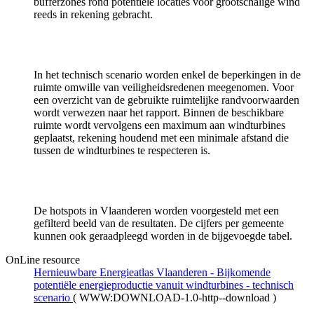
bufferzones rond potentiële locaties voor grootschalige wind
reeds in rekening gebracht.
In het technisch scenario worden enkel de beperkingen in de
ruimte omwille van veiligheidsredenen meegenomen. Voor
een overzicht van de gebruikte ruimtelijke randvoorwaarden
wordt verwezen naar het rapport. Binnen de beschikbare
ruimte wordt vervolgens een maximum aan windturbines
geplaatst, rekening houdend met een minimale afstand die
tussen de windturbines te respecteren is.
De hotspots in Vlaanderen worden voorgesteld met een
gefilterd beeld van de resultaten. De cijfers per gemeente
kunnen ook geraadpleegd worden in de bijgevoegde tabel.
OnLine resource
Hernieuwbare Energieatlas Vlaanderen - Bijkomende
potentiële energieproductie vanuit windturbines - technisch
scenario
(
WWW:DOWNLOAD-1.0-http--download
)