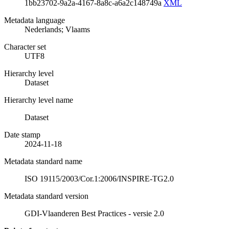
1bb23702-9a2a-4167-8a8c-a6a2c148749a
XML
Metadata language
Nederlands; Vlaams
Character set
UTF8
Hierarchy level
Dataset
Hierarchy level name
Dataset
Date stamp
2024-11-18
Metadata standard name
ISO 19115/2003/Cor.1:2006/INSPIRE-TG2.0
Metadata standard version
GDI-Vlaanderen Best Practices - versie 2.0