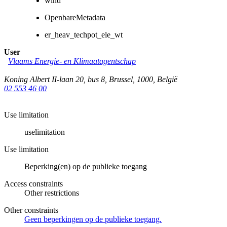
wind
OpenbareMetadata
er_heav_techpot_ele_wt
User
Vlaams Energie- en Klimaatagentschap
Koning Albert II-laan 20, bus 8
,
Brussel
,
1000
,
België
02 553 46 00
Use limitation
uselimitation
Use limitation
Beperking(en) op de publieke toegang
Access constraints
Other restrictions
Other constraints
Geen beperkingen op de publieke toegang.