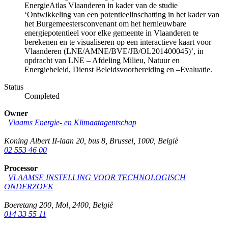
EnergieAtlas Vlaanderen in kader van de studie
‘Ontwikkeling van een potentieelinschatting in het kader van
het Burgemeestersconvenant om het hernieuwbare
energiepotentieel voor elke gemeente in Vlaanderen te
berekenen en te visualiseren op een interactieve kaart voor
Vlaanderen (LNE/AMNE/BVE/JB/OL201400045)’, in
opdracht van LNE – Afdeling Milieu, Natuur en
Energiebeleid, Dienst Beleidsvoorbereiding en –Evaluatie.
Status
Completed
Owner
Vlaams Energie- en Klimaatagentschap
Koning Albert II-laan 20, bus 8
,
Brussel
,
1000
,
België
02 553 46 00
Processor
VLAAMSE INSTELLING VOOR TECHNOLOGISCH
ONDERZOEK
Boeretang 200
,
Mol
,
2400
,
België
014 33 55 11