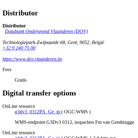
Distributor
Distributor
Databank Ondergrond Vlaanderen (DOV)
Technologiepark-Zwijnaarde 68
,
Gent
,
9052
,
België
+32 9 240 75 00
https://www.dov.vlaanderen.be
Fees
Gratis
Digital transfer options
OnLine resource
g3dv3_0312PA_Ge_ip
(
OGC:WMS
)
WMS-endpoint G3Dv3 0312, isopachen Fm van Gentbrugge
OnLine resource