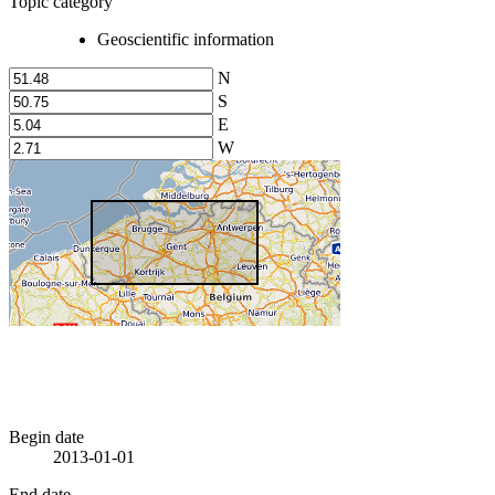
Topic category
Geoscientific information
N
S
E
W
Begin date
2013-01-01
End date