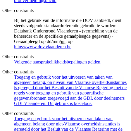
bronvermeldingsplicht.
Other constraints
Bij het gebruik van de informatie die DOV aanbiedt, dient
steeds volgende standaardreferentie gebruikt te worden:
Databank Ondergrond Vlaanderen - (vermelding van de
beheerder en de specifieke geraadpleegde gegevens) -
Geraadpleegd op dd/mm/jjjj, op
https://www.dov.vlaanderen.be
Other constraints
Volgende aansprakelijkheidsbepalingen gelden.
Other constraints
Toegang en gebruik voor het uitvoeren van taken van
algemeen belang, op niveau van Vlaamse overheidsinstanties
is geregeld door het Besluit van de Vlaamse Regering met de
regels voor toegang en gebruik van geografische
gegevensbronnen toegevoegd aan de GDI, door deelnemers
GDI-Vlaanderen. Dit gebruik is kosteloos.
Other constraints
Toegang en gebruik voor het uitvoeren van taken van
algemeen belang door niet-Vlaamse overheidsinstanties is
geregeld door het Besluit van de Vlaamse Regering met de