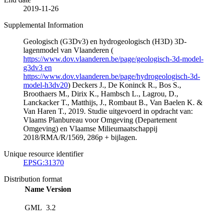
2019-11-26
Supplemental Information
Geologisch (G3Dv3) en hydrogeologisch (H3D) 3D-
lagenmodel van Vlaanderen (
https://www.dov.vlaanderen.be/page/geologisch-3d-model-
g3dv3 en
https://www.dov.vlaanderen.be/page/hydrogeologisch-3d-
model-h3dv20
) Deckers J., De Koninck R., Bos S.,
Broothaers M., Dirix K., Hambsch L., Lagrou, D.,
Lanckacker T., Matthijs, J., Rombaut B., Van Baelen K. &
Van Haren T., 2019. Studie uitgevoerd in opdracht van:
Vlaams Planbureau voor Omgeving (Departement
Omgeving) en Vlaamse Milieumaatschappij
2018/RMA/R/1569, 286p + bijlagen.
Unique resource identifier
EPSG:31370
Distribution format
Name
Version
GML
3.2