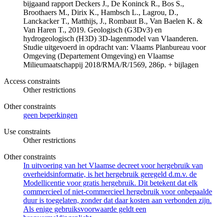
bijgaand rapport Deckers J., De Koninck R., Bos S.,
Broothaers M., Dirix K., Hambsch L., Lagrou, D.,
Lanckacker T., Matthijs, J., Rombaut B., Van Baelen K. &
Van Haren T., 2019. Geologisch (G3Dv3) en
hydrogeologisch (H3D) 3D-lagenmodel van Vlaanderen.
Studie uitgevoerd in opdracht van: Vlaams Planbureau voor
Omgeving (Departement Omgeving) en Vlaamse
Milieumaatschappij 2018/RMA/R/1569, 286p. + bijlagen
Access constraints
Other restrictions
Other constraints
geen beperkingen
Use constraints
Other restrictions
Other constraints
In uitvoering van het Vlaamse decreet voor hergebruik van
overheidsinformatie, is het hergebruik geregeld d.m.v. de
Modellicentie voor gratis hergebruik. Dit betekent dat elk
commercieel of niet-commercieel hergebruik voor onbepaalde
duur is toegelaten, zonder dat daar kosten aan verbonden zijn.
Als enige gebruiksvoorwaarde geldt een