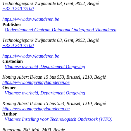
Technologiepark-Zwijnaarde 68
,
Gent
,
9052
,
België
+32 9 240 75 00
https://www.dov.vlaanderen.be
Publisher
Ondersteunend Centrum Databank Ondergrond Vlaanderen
Technologiepark-Zwijnaarde 68
,
Gent
,
9052
,
België
+32 9 240 75 00
https://www.dov.vlaanderen.be
Custodian
Vlaamse overheid, Departement Omgeving
Koning Albert II-laan 15 bus 553
,
Brussel
,
1210
,
België
https://www.omgevingvlaanderen.be
Owner
Vlaamse overheid, Departement Omgeving
Koning Albert II-laan 15 bus 553
,
Brussel
,
1210
,
België
https://www.omgevingvlaanderen.be
Author
Vlaamse Instelling voor Technologisch Onderzoek (VITO)
Boeretang 200
,
Mol
,
2400
,
België