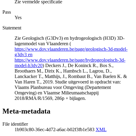
Zie vermelde specificatie
Pass
Yes
Statement
Zie Geologisch (G3Dv3) en hydrogeologisch (H3D) 3D-
lagenmodel van Vlaanderen (
https://www.dov.vlaanderen.be/page/geologisch-3d-model-
g3dv3 en
https://www.dov.vlaanderen.be/page/hydrogeologisch-3d-
model-h3dv20
) Deckers J., De Koninck R., Bos S.,
Broothaers M., Dirix K., Hambsch L., Lagrou, D.,
Lanckacker T., Matthijs, J., Rombaut B., Van Baelen K. &
Van Haren T., 2019. Studie uitgevoerd in opdracht van:
Vlaams Planbureau voor Omgeving (Departement
Omgeving) en Vlaamse Milieumaatschappij
2018/RMA/R/1569, 286p + bijlagen.
Meta-metadata
File identifier
1b903c80-36ec-4d72-a6ac-b02f3fb1e583
XML