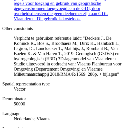
regels voor toegang en gebruik van geografische
gegevensbronnen toegevoegd aan de GDI, door
overheidsdiensten die geen deelnemer zijn aan GDI-
Vlaanderen. Dit gebruik is kosteloos.
Other constraints
Verplicht te gebruiken referentie luidt: "Deckers J., De
Koninck R., Bos S., Broothaers M., Dirix K., Hambsch L.,
Lagrou, D., Lanckacker T., Matthijs, J., Rombaut B., Van
Baelen K. & Van Haren T., 2019. Geologisch (G3Dv3) en
hydrogeologisch (H3D) 3D-lagenmodel van Vlaanderen.
Studie uitgevoerd in opdracht van: Vlaams Planbureau voor
Omgeving (Departement Omgeving) en Vlaamse
Milieumaatschappij 2018/RMA/R/1569, 286p. + bijlagen"
Spatial representation type
Vector
Denominator
50000
Language
Nederlands; Vlaams