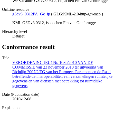
WFS-feature G3Dv3 0312, isopachen Fm van Gentbrugge
OnLine resource
g3dv3_0312PA_Ge_ip
(
GLG:KML-2.0-http-get-map
)
KML G3Dv3 0312, isopachen Fm van Gentbrugge
Hierarchy level
Dataset
Conformance result
Title
VERORDENING (EU) Nr. 1089/2010 VAN DE
COMMISSIE van 23 november 2010 ter uitvoering van
Richtlijn 2007/2/EG van het Europees Parlement en de Raad
betreffende de interoperabiliteit van verzamelingen ruimtelijke
gegevens en van diensten met betrekking tot ruimtelijke
gegevens
Date (Publication date)
2010-12-08
Explanation