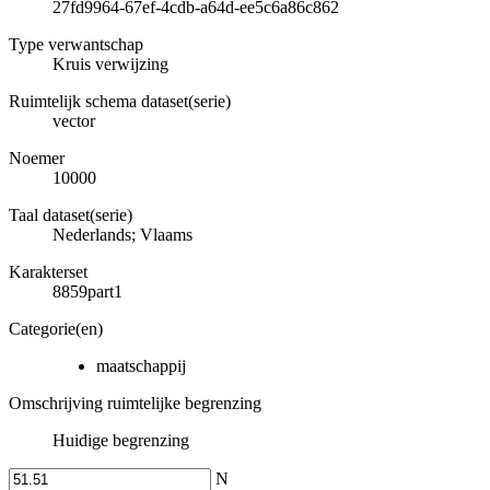
27fd9964-67ef-4cdb-a64d-ee5c6a86c862
Type verwantschap
Kruis verwijzing
Ruimtelijk schema dataset(serie)
vector
Noemer
10000
Taal dataset(serie)
Nederlands; Vlaams
Karakterset
8859part1
Categorie(en)
maatschappij
Omschrijving ruimtelijke begrenzing
Huidige begrenzing
N