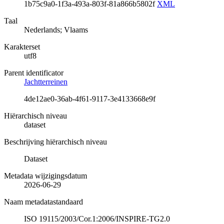
1b75c9a0-1f3a-493a-803f-81a866b5802f
XML
Taal
Nederlands; Vlaams
Karakterset
utf8
Parent identificator
Jachtterreinen
4de12ae0-36ab-4f61-9117-3e4133668e9f
Hiërarchisch niveau
dataset
Beschrijving hiërarchisch niveau
Dataset
Metadata wijzigingsdatum
2026-06-29
Naam metadatastandaard
ISO 19115/2003/Cor.1:2006/INSPIRE-TG2.0