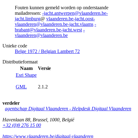
Fouten kunnen gemeld worden op onderstaande
mailadressen:
-jacht.antwerpen@vlaanderen.be-
jacht.limburg
@
vlaanderen.be-jacht.oost-
vlaanderen@vlaanderen.be-jacht.vlaams
-
brabant@vlaanderen.be-jacht.west
-
vlaanderen@vlaanderen.be
Unieke code
Belge 1972 / Belgian Lambert 72
Distributieformaat
Naam
Versie
Esri Shape
GML
2.1.2
verdeler
agentschap Digitaal Vlaanderen -
Helpdesk Digitaal Vlaanderen
Havenlaan 88
,
Brussel
,
1000
,
België
+32 (0)9 276 15 00
https://www.vlaanderen.be/digitaal-vlaanderen