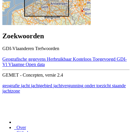
Zoekwoorden
GDI-Vlaanderen Trefwoorden
Geografische gegevens
Herbruikbaar
Kosteloos
Toegevoegd GDI-
Vl
Vlaamse Open data
GEMET - Concepten, versie 2.4
geografie
jacht
jachtgebied
jachtvergunning
onder toezicht staande
jachtzone
Over