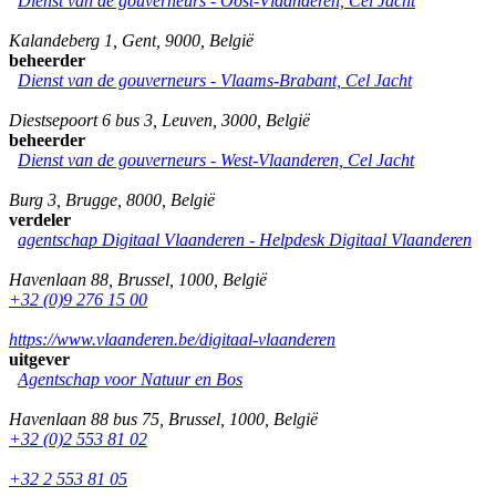
Dienst van de gouverneurs - Oost-Vlaanderen, Cel Jacht
Kalandeberg 1
,
Gent
,
9000
,
België
beheerder
Dienst van de gouverneurs - Vlaams-Brabant, Cel Jacht
Diestsepoort 6 bus 3
,
Leuven
,
3000
,
België
beheerder
Dienst van de gouverneurs - West-Vlaanderen, Cel Jacht
Burg 3
,
Brugge
,
8000
,
België
verdeler
agentschap Digitaal Vlaanderen -
Helpdesk Digitaal Vlaanderen
Havenlaan 88
,
Brussel
,
1000
,
België
+32 (0)9 276 15 00
https://www.vlaanderen.be/digitaal-vlaanderen
uitgever
Agentschap voor Natuur en Bos
Havenlaan 88 bus 75
,
Brussel
,
1000
,
België
+32 (0)2 553 81 02
+32 2 553 81 05