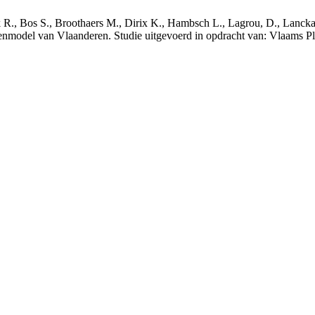
nck R., Bos S., Broothaers M., Dirix K., Hambsch L., Lagrou, D., Lanck
nmodel van Vlaanderen. Studie uitgevoerd in opdracht van: Vlaams