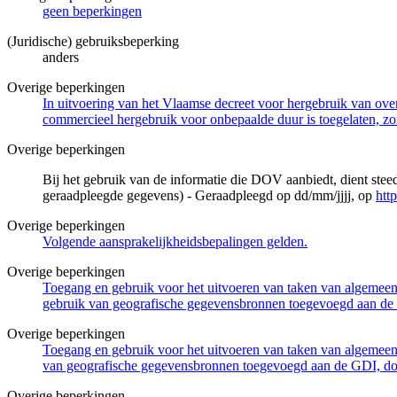
geen beperkingen
(Juridische) gebruiksbeperking
anders
Overige beperkingen
In uitvoering van het Vlaamse decreet voor hergebruik van overh
commercieel hergebruik voor onbepaalde duur is toegelaten, zo
Overige beperkingen
Bij het gebruik van de informatie die DOV aanbiedt, dient ste
geraadpleegde gegevens) - Geraadpleegd op dd/mm/jjjj, op
htt
Overige beperkingen
Volgende aansprakelijkheidsbepalingen gelden.
Overige beperkingen
Toegang en gebruik voor het uitvoeren van taken van algemeen 
gebruik van geografische gegevensbronnen toegevoegd aan de 
Overige beperkingen
Toegang en gebruik voor het uitvoeren van taken van algemeen 
van geografische gegevensbronnen toegevoegd aan de GDI, door
Overige beperkingen