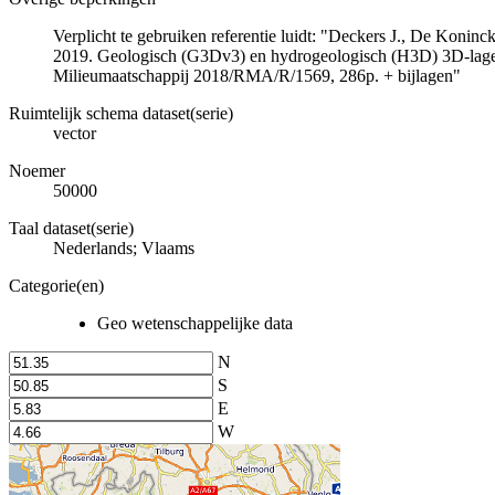
Verplicht te gebruiken referentie luidt: "Deckers J., De Koni
2019. Geologisch (G3Dv3) en hydrogeologisch (H3D) 3D-lage
Milieumaatschappij 2018/RMA/R/1569, 286p. + bijlagen"
Ruimtelijk schema dataset(serie)
vector
Noemer
50000
Taal dataset(serie)
Nederlands; Vlaams
Categorie(en)
Geo wetenschappelijke data
N
S
E
W