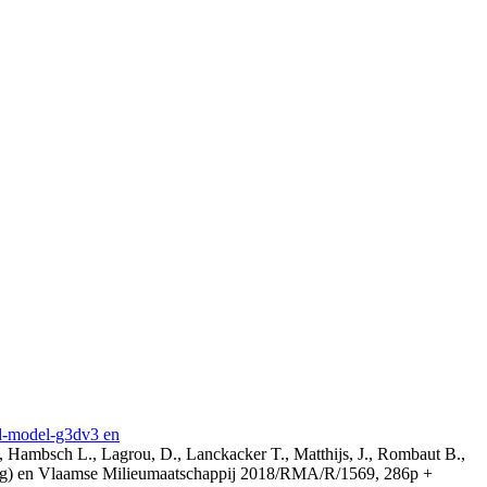
3d-model-g3dv3 en
, Hambsch L., Lagrou, D., Lanckacker T., Matthijs, J., Rombaut B.,
ing) en Vlaamse Milieumaatschappij 2018/RMA/R/1569, 286p +