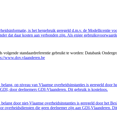
eidsinformatie, is het hergebruik geregeld d.m.v. de Modellicentie voor
nder dat daar kosten aan verbonden zijn. Als enige gebruiksvoorwaarde
eds volgende standaardreferentie gebruikt te worden: Databank Ondergr
ps://www.dov.vlaanderen.be
belang, op niveau van Vlaamse overheidsinstanties is geregeld door h
GDI, door deelnemers GDI-Vlaanderen. Dit gebruik is kosteloos.
belang door niet-Vlaamse overheidsinstanties is geregeld door het Bes
 overheidsdiensten die geen deelnemer zijn aan GDI-Vlaanderen. Dit 