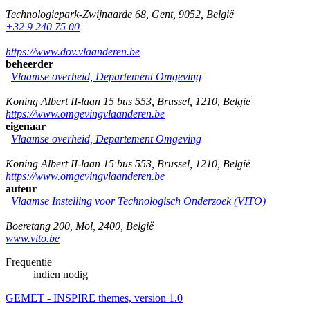
Technologiepark-Zwijnaarde 68
,
Gent
,
9052
,
België
+32 9 240 75 00
https://www.dov.vlaanderen.be
beheerder
Vlaamse overheid, Departement Omgeving
Koning Albert II-laan 15 bus 553
,
Brussel
,
1210
,
België
https://www.omgevingvlaanderen.be
eigenaar
Vlaamse overheid, Departement Omgeving
Koning Albert II-laan 15 bus 553
,
Brussel
,
1210
,
België
https://www.omgevingvlaanderen.be
auteur
Vlaamse Instelling voor Technologisch Onderzoek (VITO)
Boeretang 200
,
Mol
,
2400
,
België
www.vito.be
Frequentie
indien nodig
GEMET - INSPIRE themes, version 1.0