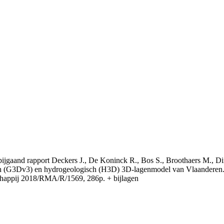
t bijgaand rapport Deckers J., De Koninck R., Bos S., Broothaers M., Di
 (G3Dv3) en hydrogeologisch (H3D) 3D-lagenmodel van Vlaanderen. S
appij 2018/RMA/R/1569, 286p. + bijlagen