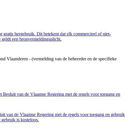
 gratis hergebruik. Dit betekent dat elk commercieel of niet-
 geldt een bronvermeldingsplicht.
ond Vlaanderen - (vermelding van de beheerder en de specifieke
et Besluit van de Vlaamse Regering met de regels voor toegang en
luit van de Vlaamse Regering met de regels voor toegang en gebruik
gebruik is kosteloos.