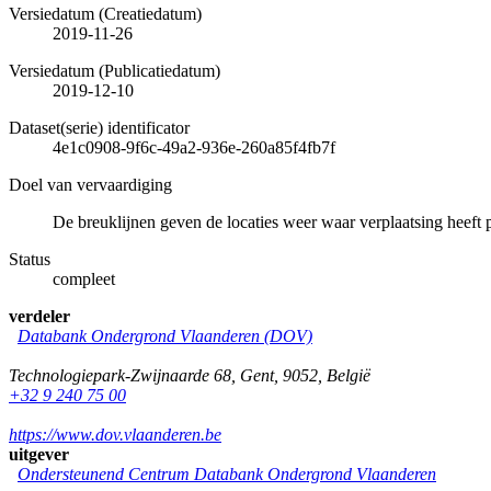
Versiedatum (Creatiedatum)
2019-11-26
Versiedatum (Publicatiedatum)
2019-12-10
Dataset(serie) identificator
4e1c0908-9f6c-49a2-936e-260a85f4fb7f
Doel van vervaardiging
De breuklijnen geven de locaties weer waar verplaatsing heeft 
Status
compleet
verdeler
Databank Ondergrond Vlaanderen (DOV)
Technologiepark-Zwijnaarde 68
,
Gent
,
9052
,
België
+32 9 240 75 00
https://www.dov.vlaanderen.be
uitgever
Ondersteunend Centrum Databank Ondergrond Vlaanderen