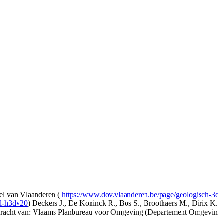
l van Vlaanderen (
https://www.dov.vlaanderen.be/page/geologisch-
el-h3dv20
) Deckers J., De Koninck R., Bos S., Broothaers M., Dirix K.
opdracht van: Vlaams Planbureau voor Omgeving (Departement Omgev