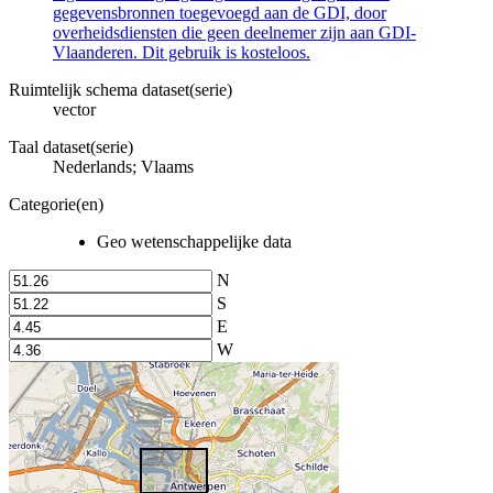
gegevensbronnen toegevoegd aan de GDI, door
overheidsdiensten die geen deelnemer zijn aan GDI-
Vlaanderen. Dit gebruik is kosteloos.
Ruimtelijk schema dataset(serie)
vector
Taal dataset(serie)
Nederlands; Vlaams
Categorie(en)
Geo wetenschappelijke data
N
S
E
W