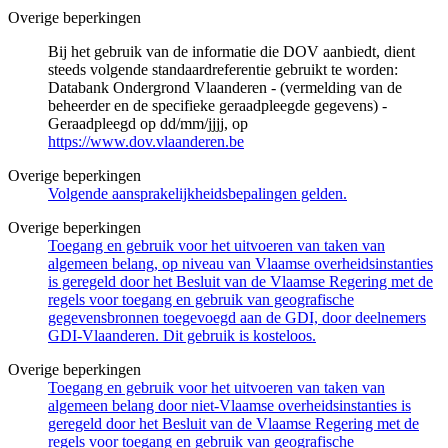
Overige beperkingen
Bij het gebruik van de informatie die DOV aanbiedt, dient
steeds volgende standaardreferentie gebruikt te worden:
Databank Ondergrond Vlaanderen - (vermelding van de
beheerder en de specifieke geraadpleegde gegevens) -
Geraadpleegd op dd/mm/jjjj, op
https://www.dov.vlaanderen.be
Overige beperkingen
Volgende aansprakelijkheidsbepalingen gelden.
Overige beperkingen
Toegang en gebruik voor het uitvoeren van taken van
algemeen belang, op niveau van Vlaamse overheidsinstanties
is geregeld door het Besluit van de Vlaamse Regering met de
regels voor toegang en gebruik van geografische
gegevensbronnen toegevoegd aan de GDI, door deelnemers
GDI-Vlaanderen. Dit gebruik is kosteloos.
Overige beperkingen
Toegang en gebruik voor het uitvoeren van taken van
algemeen belang door niet-Vlaamse overheidsinstanties is
geregeld door het Besluit van de Vlaamse Regering met de
regels voor toegang en gebruik van geografische