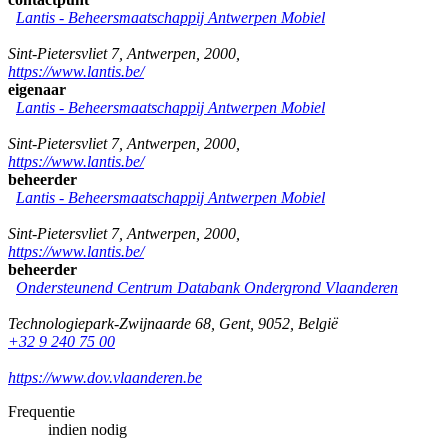
Lantis - Beheersmaatschappij Antwerpen Mobiel
Sint-Pietersvliet 7
,
Antwerpen
,
2000
,
https://www.lantis.be/
eigenaar
Lantis - Beheersmaatschappij Antwerpen Mobiel
Sint-Pietersvliet 7
,
Antwerpen
,
2000
,
https://www.lantis.be/
beheerder
Lantis - Beheersmaatschappij Antwerpen Mobiel
Sint-Pietersvliet 7
,
Antwerpen
,
2000
,
https://www.lantis.be/
beheerder
Ondersteunend Centrum Databank Ondergrond Vlaanderen
Technologiepark-Zwijnaarde 68
,
Gent
,
9052
,
België
+32 9 240 75 00
https://www.dov.vlaanderen.be
Frequentie
indien nodig