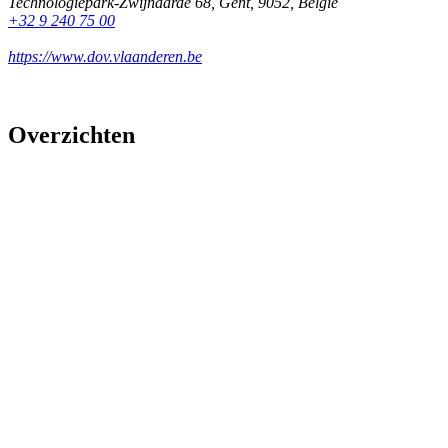
Technologiepark-Zwijnaarde 68
,
Gent
,
9052
,
België
+32 9 240 75 00
https://www.dov.vlaanderen.be
Overzichten