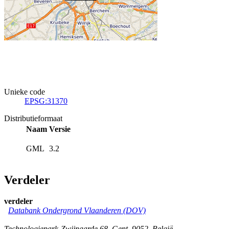
Unieke code
EPSG:31370
Distributieformaat
Naam
Versie
GML
3.2
Verdeler
verdeler
Databank Ondergrond Vlaanderen (DOV)
Technologiepark-Zwijnaarde 68
,
Gent
,
9052
,
België