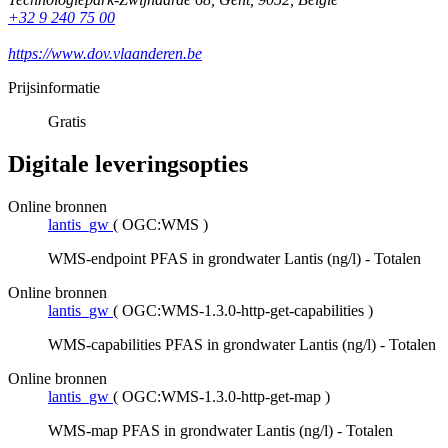
+32 9 240 75 00
https://www.dov.vlaanderen.be
Prijsinformatie
Gratis
Digitale leveringsopties
Online bronnen
lantis_gw
(
OGC:WMS
)
WMS-endpoint PFAS in grondwater Lantis (ng/l) - Totalen
Online bronnen
lantis_gw
(
OGC:WMS-1.3.0-http-get-capabilities
)
WMS-capabilities PFAS in grondwater Lantis (ng/l) - Totalen
Online bronnen
lantis_gw
(
OGC:WMS-1.3.0-http-get-map
)
WMS-map PFAS in grondwater Lantis (ng/l) - Totalen