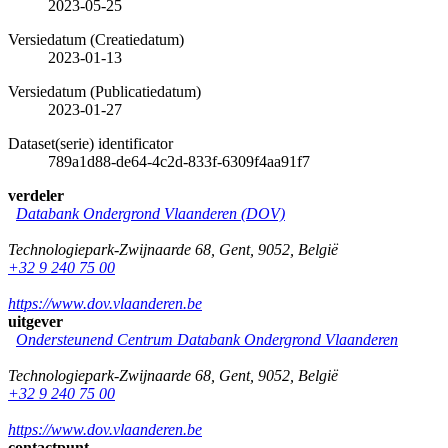
2023-05-25
Versiedatum (Creatiedatum)
2023-01-13
Versiedatum (Publicatiedatum)
2023-01-27
Dataset(serie) identificator
789a1d88-de64-4c2d-833f-6309f4aa91f7
verdeler
Databank Ondergrond Vlaanderen (DOV)
Technologiepark-Zwijnaarde 68
,
Gent
,
9052
,
België
+32 9 240 75 00
https://www.dov.vlaanderen.be
uitgever
Ondersteunend Centrum Databank Ondergrond Vlaanderen
Technologiepark-Zwijnaarde 68
,
Gent
,
9052
,
België
+32 9 240 75 00
https://www.dov.vlaanderen.be
contactpunt