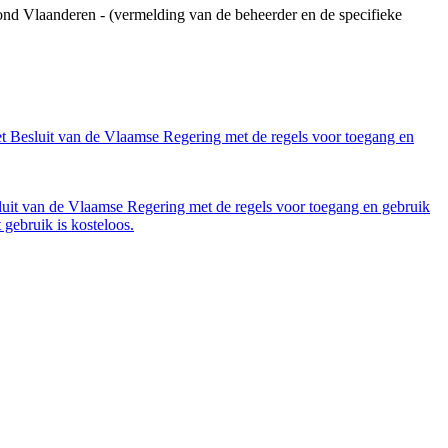
ond Vlaanderen - (vermelding van de beheerder en de specifieke
et Besluit van de Vlaamse Regering met de regels voor toegang en
luit van de Vlaamse Regering met de regels voor toegang en gebruik
gebruik is kosteloos.