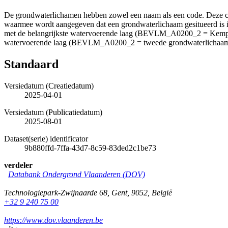
De grondwaterlichamen hebben zowel een naam als een code. Deze co
waarmee wordt aangegeven dat een grondwaterlichaam gesitueerd is
met de belangrijkste watervoerende laag (BEVLM_A0200_2 = Kempens
watervoerende laag (BEVLM_A0200_2 = tweede grondwaterlichaam in 
Standaard
Versiedatum (Creatiedatum)
2025-04-01
Versiedatum (Publicatiedatum)
2025-08-01
Dataset(serie) identificator
9b880ffd-7ffa-43d7-8c59-83ded2c1be73
verdeler
Databank Ondergrond Vlaanderen (DOV)
Technologiepark-Zwijnaarde 68
,
Gent
,
9052
,
België
+32 9 240 75 00
https://www.dov.vlaanderen.be