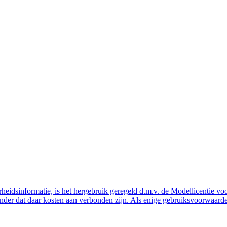
eidsinformatie, is het hergebruik geregeld d.m.v. de Modellicentie voor
nder dat daar kosten aan verbonden zijn. Als enige gebruiksvoorwaarde