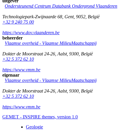
uitgever
Ondersteunend Centrum Databank Ondergrond Vlaanderen
Technologiepark-Zwijnaarde 68
,
Gent
,
9052
,
België
+32 9 240 75 00
https://www.dov.vlaanderen.be
beheerder
Vlaamse overheid - Vlaamse MilieuMaatschappij
Dokter de Moorstraat 24-26
,
Aalst
,
9300
,
België
+32 5 372 62 10
https://www.vmm.be
eigenaar
Vlaamse overheid - Vlaamse MilieuMaatschappij
Dokter de Moorstraat 24-26
,
Aalst
,
9300
,
België
+32 5 372 62 10
https://www.vmm.be
GEMET - INSPIRE themes, version 1.0
Geologie