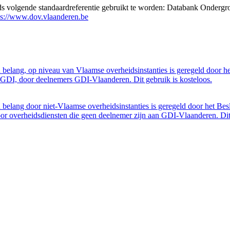
eds volgende standaardreferentie gebruikt te worden: Databank Ondergr
ps://www.dov.vlaanderen.be
belang, op niveau van Vlaamse overheidsinstanties is geregeld door h
GDI, door deelnemers GDI-Vlaanderen. Dit gebruik is kosteloos.
belang door niet-Vlaamse overheidsinstanties is geregeld door het Bes
 overheidsdiensten die geen deelnemer zijn aan GDI-Vlaanderen. Dit 