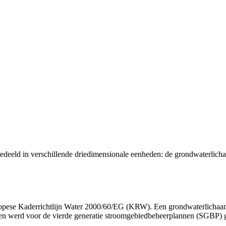
deeld in verschillende driedimensionale eenheden: de grondwaterlich
ropese Kaderrichtlijn Water 2000/60/EG (KRW). Een grondwaterlichaam 
 werd voor de vierde generatie stroomgebiedbeheerplannen (SGBP) geëv