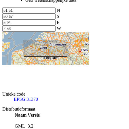
Geo wetenschappelijke data
N
S
E
W
Unieke code
EPSG:31370
Distributieformaat
Naam
Versie
GML
3.2