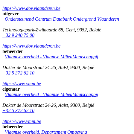
https://www.dov.vlaanderen.be
uitgever
Ondersteunend Centrum Databank Ondergrond Vlaanderen
Technologiepark-Zwijnaarde 68
,
Gent
,
9052
,
België
+32 9 240 75 00
https://www.dov.vlaanderen.be
beheerder
Vlaamse overheid - Vlaamse MilieuMaatschappij
Dokter de Moorstraat 24-26
,
Aalst
,
9300
,
België
+32 5 372 62 10
https://www.vmm.be
eigenaar
Vlaamse overheid - Vlaamse MilieuMaatschappij
Dokter de Moorstraat 24-26
,
Aalst
,
9300
,
België
+32 5 372 62 10
https://www.vmm.be
beheerder
Vlaamse overheid, Departement Omgeving