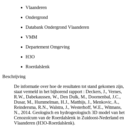
Vlaanderen
Ondergrond
Databank Ondergrond Vlaanderen
VMM
Departement Omgeving
H3O
Roerdalslenk
Beschrijving
De informatie over hoe de resultaten tot stand gekomen zijn,
staat vermeld in het bijhorend rapport : Deckers, J., Vernes,
R.W., Dabekaussen, W., Den Dulk, M., Doornenbal, J.C.,
Dusar, M., Hummelman, H.J., Matthijs, J., Menkovic, A.,
Reindersma, R.N., Walstra, J., Westerhoff, W.E., Witmans,
N., 2014. Geologisch en hydrogeologisch 3D model van het
Cenozoïcum van de Roerdalslenk in Zuidoost-Nederland en
Vlaanderen (H3O-Roerdalslenk).