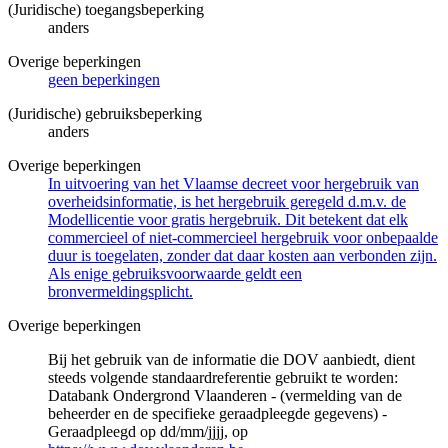
(Juridische) toegangsbeperking
anders
Overige beperkingen
geen beperkingen
(Juridische) gebruiksbeperking
anders
Overige beperkingen
In uitvoering van het Vlaamse decreet voor hergebruik van
overheidsinformatie, is het hergebruik geregeld d.m.v. de
Modellicentie voor gratis hergebruik. Dit betekent dat elk
commercieel of niet-commercieel hergebruik voor onbepaalde
duur is toegelaten, zonder dat daar kosten aan verbonden zijn.
Als enige gebruiksvoorwaarde geldt een
bronvermeldingsplicht.
Overige beperkingen
Bij het gebruik van de informatie die DOV aanbiedt, dient
steeds volgende standaardreferentie gebruikt te worden:
Databank Ondergrond Vlaanderen - (vermelding van de
beheerder en de specifieke geraadpleegde gegevens) -
Geraadpleegd op dd/mm/jjjj, op