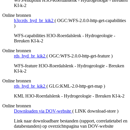
WFS-endpoint H3O-Roerdalslenk - Hydrogeologie - Breuken
KI-k-2
Online bronnen
h3o:rds_hyd_br_kik2
(
OGC:WFS-2.0.0-http-get-capabilities
)
WFS-capabilities H3O-Roerdalslenk - Hydrogeologie -
Breuken KI-k-2
Online bronnen
rds_hyd_br_kik2
(
OGC:WFS-2.0.0-http-get-feature
)
WFS-feature H3O-Roerdalslenk - Hydrogeologie - Breuken
KI-k-2
Online bronnen
rds_hyd_br_kik2
(
GLG:KML-2.0-http-get-map
)
KML H3O-Roerdalslenk - Hydrogeologie - Breuken KI-k-2
Online bronnen
Downloaden via DOV-website
(
LINK download-store
)
Link naar downloadbare bestanden (rapport, correlatietabel en
databestanden) op overzichtspagina van DOV-website