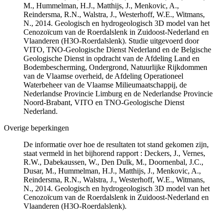
M., Hummelman, H.J., Matthijs, J., Menkovic, A.,
Reindersma, R.N., Walstra, J., Westerhoff, W.E., Witmans,
N., 2014. Geologisch en hydrogeologisch 3D model van het
Cenozoïcum van de Roerdalslenk in Zuidoost-Nederland en
Vlaanderen (H3O-Roerdalslenk). Studie uitgevoerd door
VITO, TNO-Geologische Dienst Nederland en de Belgische
Geologische Dienst in opdracht van de Afdeling Land en
Bodembescherming, Ondergrond, Natuurlijke Rijkdommen
van de Vlaamse overheid, de Afdeling Operationeel
Waterbeheer van de Vlaamse Milieumaatschappij, de
Nederlandse Provincie Limburg en de Nederlandse Provincie
Noord-Brabant, VITO en TNO-Geologische Dienst
Nederland.
Overige beperkingen
De informatie over hoe de resultaten tot stand gekomen zijn,
staat vermeld in het bijhorend rapport : Deckers, J., Vernes,
R.W., Dabekaussen, W., Den Dulk, M., Doornenbal, J.C.,
Dusar, M., Hummelman, H.J., Matthijs, J., Menkovic, A.,
Reindersma, R.N., Walstra, J., Westerhoff, W.E., Witmans,
N., 2014. Geologisch en hydrogeologisch 3D model van het
Cenozoïcum van de Roerdalslenk in Zuidoost-Nederland en
Vlaanderen (H3O-Roerdalslenk).