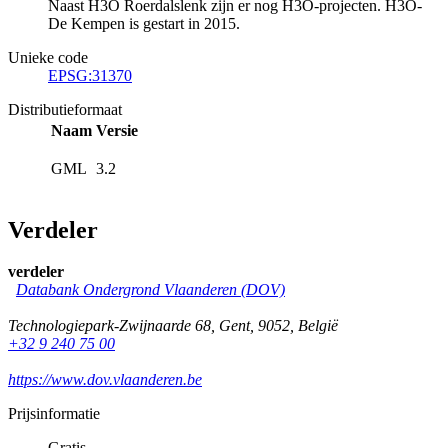
Naast H3O Roerdalslenk zijn er nog H3O-projecten. H3O-
De Kempen is gestart in 2015.
Unieke code
EPSG:31370
Distributieformaat
Naam
Versie
GML
3.2
Verdeler
verdeler
Databank Ondergrond Vlaanderen (DOV)
Technologiepark-Zwijnaarde 68
,
Gent
,
9052
,
België
+32 9 240 75 00
https://www.dov.vlaanderen.be
Prijsinformatie
Gratis