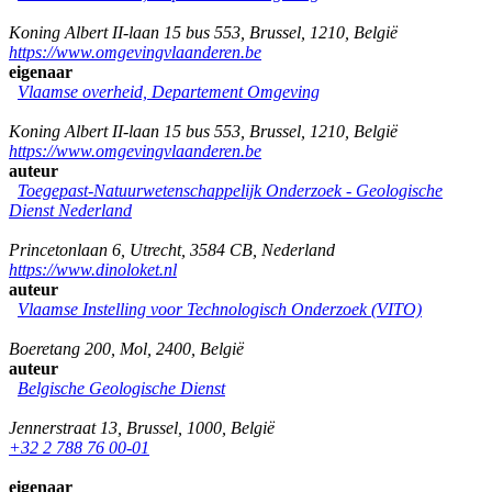
Koning Albert II-laan 15 bus 553
,
Brussel
,
1210
,
België
https://www.omgevingvlaanderen.be
eigenaar
Vlaamse overheid, Departement Omgeving
Koning Albert II-laan 15 bus 553
,
Brussel
,
1210
,
België
https://www.omgevingvlaanderen.be
auteur
Toegepast-Natuurwetenschappelijk Onderzoek - Geologische
Dienst Nederland
Princetonlaan 6
,
Utrecht
,
3584 CB
,
Nederland
https://www.dinoloket.nl
auteur
Vlaamse Instelling voor Technologisch Onderzoek (VITO)
Boeretang 200
,
Mol
,
2400
,
België
auteur
Belgische Geologische Dienst
Jennerstraat 13
,
Brussel
,
1000
,
België
+32 2 788 76 00-01
eigenaar