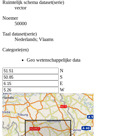
Ruimtelijk schema dataset(serie)
vector
Noemer
50000
Taal dataset(serie)
Nederlands; Vlaams
Categorie(en)
Geo wetenschappelijke data
N
S
E
W