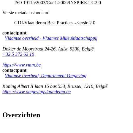
ISO 19115/2003/Cor.1:2006/INSPIRE-TG2.0
Versie metadatastandaard
GDI-Vlaanderen Best Practices - versie 2.0
contactpunt
Vlaamse overheid - Vlaamse MilieuMaatschappij
Dokter de Moorstraat 24-26
,
Aalst
,
9300
,
België
+32 5 372 62 10
https://www.vmm.be
contactpunt
Vlaamse overheid, Departement Omgeving
Koning Albert II-laan 15 bus 553
,
Brussel
,
1210
,
België
https://www.omgevingvlaanderen.be
Overzichten