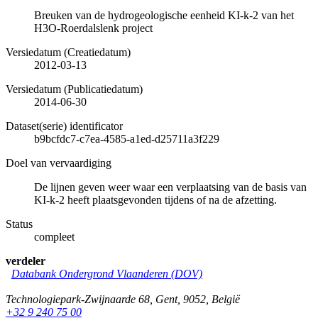
Breuken van de hydrogeologische eenheid KI-k-2 van het
H3O-Roerdalslenk project
Versiedatum (Creatiedatum)
2012-03-13
Versiedatum (Publicatiedatum)
2014-06-30
Dataset(serie) identificator
b9bcfdc7-c7ea-4585-a1ed-d25711a3f229
Doel van vervaardiging
De lijnen geven weer waar een verplaatsing van de basis van
KI-k-2 heeft plaatsgevonden tijdens of na de afzetting.
Status
compleet
verdeler
Databank Ondergrond Vlaanderen (DOV)
Technologiepark-Zwijnaarde 68
,
Gent
,
9052
,
België
+32 9 240 75 00