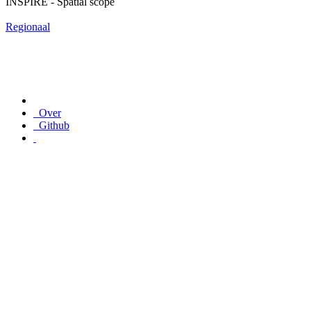
INSPIRE - Spatial scope
Regionaal
Over
Github