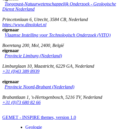
Toegepast-Natuurwetenschappelijk Onderzoek - Geologische
Dienst Nederland
Princetonlaan 6
,
Utrecht
,
3584 CB
,
Nederland
https://www.dinoloket.nl
eigenaar
Vlaamse Instelling voor Technologisch Onderzoek (VITO)
Boeretang 200
,
Mol
,
2400
,
België
eigenaar
Provincie Limburg (Nederland)
Limburglaan 10
,
Maastricht
,
6229 GA
,
Nederland
+31 (0)43 389 8939
eigenaar
Provincie Noord-Brabant (Nederland)
Brabantlaan 1
,
's-Hertogenbosch
,
5216 TV
,
Nederland
+31 (0)73 680 82 66
GEMET - INSPIRE themes, version 1.0
Geologie