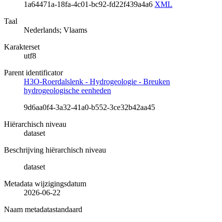
1a64471a-18fa-4c01-bc92-fd22f439a4a6
XML
Taal
Nederlands; Vlaams
Karakterset
utf8
Parent identificator
H3O-Roerdalslenk - Hydrogeologie - Breuken
hydrogeologische eenheden
9d6aa0f4-3a32-41a0-b552-3ce32b42aa45
Hiërarchisch niveau
dataset
Beschrijving hiërarchisch niveau
dataset
Metadata wijzigingsdatum
2026-06-22
Naam metadatastandaard