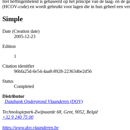
Het heffingenbeleid is gebaseerd op het principe van de laag- en de 
(HCOV-code) en wordt gebruikt voor lagen die in hun geheel een versc
Simple
Date (Creation date)
2005-12-23
Edition
1
Citation identifier
96bfa25d-6e54-4aa8-8928-223634be2d56
Status
Completed
Distributor
Databank Ondergrond Vlaanderen (DOV)
Technologiepark-Zwijnaarde 68
,
Gent
,
9052
,
België
+32 9 240 75 00
https://www.dov.vlaanderen.be