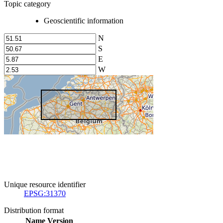
Topic category
Geoscientific information
N
S
E
W
Unique resource identifier
EPSG:31370
Distribution format
Name
Version