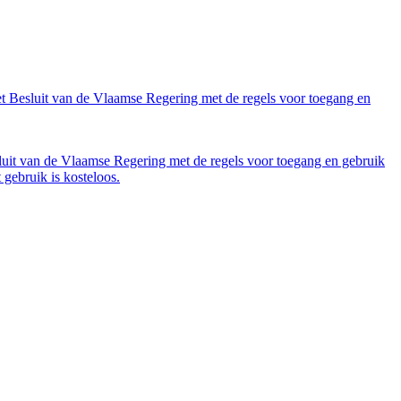
et Besluit van de Vlaamse Regering met de regels voor toegang en
luit van de Vlaamse Regering met de regels voor toegang en gebruik
gebruik is kosteloos.