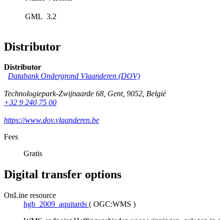
GML
3.2
Distributor
Distributor
Databank Ondergrond Vlaanderen (DOV)
Technologiepark-Zwijnaarde 68
,
Gent
,
9052
,
België
+32 9 240 75 00
https://www.dov.vlaanderen.be
Fees
Gratis
Digital transfer options
OnLine resource
hgb_2009_aquitards
(
OGC:WMS
)