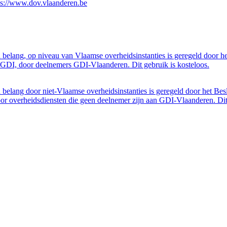
ps://www.dov.vlaanderen.be
belang, op niveau van Vlaamse overheidsinstanties is geregeld door h
GDI, door deelnemers GDI-Vlaanderen. Dit gebruik is kosteloos.
belang door niet-Vlaamse overheidsinstanties is geregeld door het Bes
 overheidsdiensten die geen deelnemer zijn aan GDI-Vlaanderen. Dit 