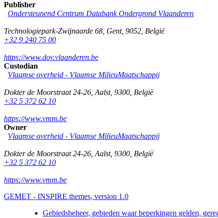
Publisher
Ondersteunend Centrum Databank Ondergrond Vlaanderen
Technologiepark-Zwijnaarde 68
,
Gent
,
9052
,
België
+32 9 240 75 00
https://www.dov.vlaanderen.be
Custodian
Vlaamse overheid - Vlaamse MilieuMaatschappij
Dokter de Moorstraat 24-26
,
Aalst
,
9300
,
België
+32 5 372 62 10
https://www.vmm.be
Owner
Vlaamse overheid - Vlaamse MilieuMaatschappij
Dokter de Moorstraat 24-26
,
Aalst
,
9300
,
België
+32 5 372 62 10
https://www.vmm.be
GEMET - INSPIRE themes, version 1.0
Gebiedsbeheer, gebieden waar beperkingen gelden, gere