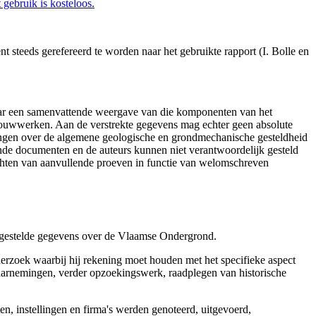
gebruik is kosteloos.
 steeds gerefereerd te worden naar het gebruikte rapport (I. Bolle en
aar een samenvattende weergave van die komponenten van het
 bouwwerken. Aan de verstrekte gegevens mag echter geen absolute
tingen over de algemene geologische en grondmechanische gesteldheid
ende documenten en de auteurs kunnen niet verantwoordelijk gesteld
chten van aanvullende proeven in functie van welomschreven
r gestelde gegevens over de Vlaamse Ondergrond.
erzoek waarbij hij rekening moet houden met het specifieke aspect
 waarnemingen, verder opzoekingswerk, raadplegen van historische
, instellingen en firma's werden genoteerd, uitgevoerd,