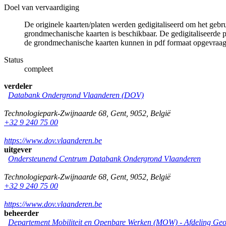
Doel van vervaardiging
De originele kaarten/platen werden gedigitaliseerd om het gebr
grondmechanische kaarten is beschikbaar. De gedigitaliseerde 
de grondmechanische kaarten kunnen in pdf formaat opgevraa
Status
compleet
verdeler
Databank Ondergrond Vlaanderen (DOV)
Technologiepark-Zwijnaarde 68
,
Gent
,
9052
,
België
+32 9 240 75 00
https://www.dov.vlaanderen.be
uitgever
Ondersteunend Centrum Databank Ondergrond Vlaanderen
Technologiepark-Zwijnaarde 68
,
Gent
,
9052
,
België
+32 9 240 75 00
https://www.dov.vlaanderen.be
beheerder
Departement Mobiliteit en Openbare Werken (MOW) - Afdeling Geo