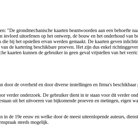
arten: "De grondmechanische kaarten beantwoorden aan een behoefte n
 een invloed uitoefenen op het ontwerp, de bouw en het onderhoud van
 die bij het opstellen ervan werden gemaakt. De kaarten geven inlich
e van de kartering beschikbare proeven. Het zijn dus enkel richtinggev
e kaarten kunnen de gebruiker in geen geval vrijstellen van het verri
n door de overheid en door diverse instellingen en firma's beschikbaa
verder onderzoek. De gebruiker dient in te staan voor dit verder ond
n bestaan uit het uitvoeren van bijkomende proeven en metingen, eigen
 in de 19e eeuw en welke door de meest uiteenlopende auteurs, diensten
genspraak steeds mogelijk.