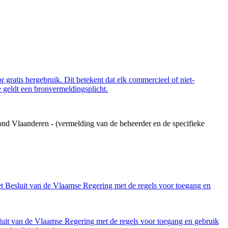
 gratis hergebruik. Dit betekent dat elk commercieel of niet-
 geldt een bronvermeldingsplicht.
ond Vlaanderen - (vermelding van de beheerder en de specifieke
et Besluit van de Vlaamse Regering met de regels voor toegang en
luit van de Vlaamse Regering met de regels voor toegang en gebruik