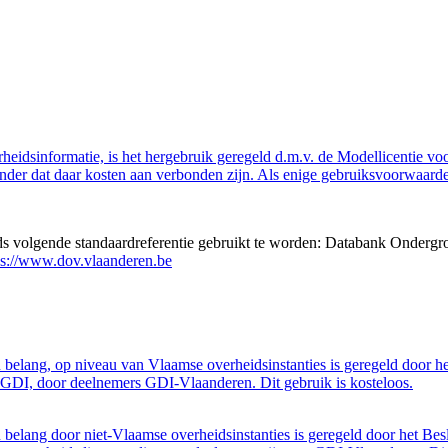
eidsinformatie, is het hergebruik geregeld d.m.v. de Modellicentie voor
nder dat daar kosten aan verbonden zijn. Als enige gebruiksvoorwaarde
eds volgende standaardreferentie gebruikt te worden: Databank Ondergr
ps://www.dov.vlaanderen.be
belang, op niveau van Vlaamse overheidsinstanties is geregeld door h
GDI, door deelnemers GDI-Vlaanderen. Dit gebruik is kosteloos.
belang door niet-Vlaamse overheidsinstanties is geregeld door het Bes