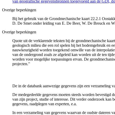
van geografische gegevensbronnen toegevoegd aan de GDI, door
Overige beperkingen
Bij het gebruik van de Grondmechanische kaart 22.2.1 Oostakker
D. De Smet onder leiding van E. De Beer, W. De Breuck en W
Overige beperkingen
Quote uit de verklarende teksten bij de grondmechanische ka
geologisch milieu die een rol spelen bij het bodemgebruik en
nauwkeurigheid worden toegekend omwille van de interpolaties
van de ondergrond zoals ze afgeleid kan worden uit de ten tijd
worden voor mogelijke toepassingen ervan. De grondmechanisch
projecten."
De in de databank aanwezige gegevens zijn een verzameling va
De medegedeelde gegevens moeten steeds worden bevestigd door 
van zijn project, studie of interesse. Dit verder onderzoek ka
gegevens, raadplegen van experten, e.a.
In een verzameling van gegevens waarvan de oudste dateren van