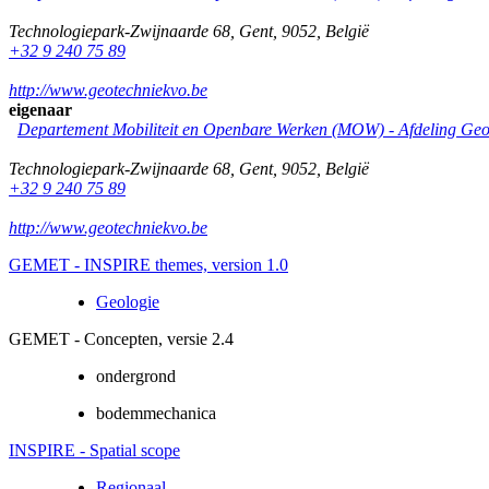
Technologiepark-Zwijnaarde 68
,
Gent
,
9052
,
België
+32 9 240 75 89
http://www.geotechniekvo.be
eigenaar
Departement Mobiliteit en Openbare Werken (MOW) - Afdeling Geo
Technologiepark-Zwijnaarde 68
,
Gent
,
9052
,
België
+32 9 240 75 89
http://www.geotechniekvo.be
GEMET - INSPIRE themes, version 1.0
Geologie
GEMET - Concepten, versie 2.4
ondergrond
bodemmechanica
INSPIRE - Spatial scope
Regionaal