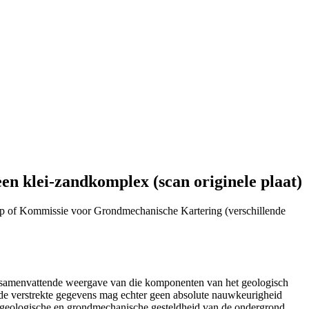
en klei-zandkomplex (scan originele plaat)
p of Kommissie voor Grondmechanische Kartering (verschillende
n samenvattende weergave van die komponenten van het geologisch
de verstrekte gegevens mag echter geen absolute nauwkeurigheid
e geologische en grondmechanische gesteldheid van de ondergrond