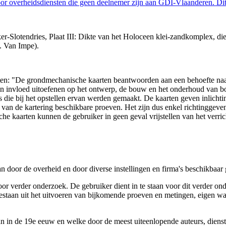
 overheidsdiensten die geen deelnemer zijn aan GDI-Vlaanderen. Dit 
-Slotendries, Plaat III: Dikte van het Holoceen klei-zandkomplex, dient
. Van Impe).
arten: "De grondmechanische kaarten beantwoorden aan een behoefte n
 een invloed uitoefenen op het ontwerp, de bouw en het onderhoud van
 die bij het opstellen ervan werden gemaakt. De kaarten geven inlich
e van de kartering beschikbare proeven. Het zijn dus enkel richtinggev
e kaarten kunnen de gebruiker in geen geval vrijstellen van het verri
n door de overheid en door diverse instellingen en firma's beschikbaa
verder onderzoek. De gebruiker dient in te staan voor dit verder ond
n bestaan uit het uitvoeren van bijkomende proeven en metingen, eigen
 in de 19e eeuw en welke door de meest uiteenlopende auteurs, diensten