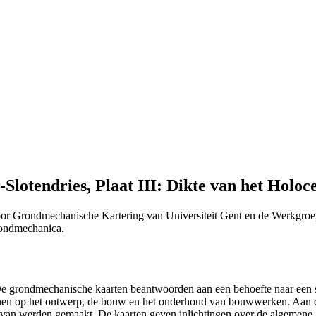
lotendries, Plaat III: Dikte van het Holoce
or Grondmechanische Kartering van Universiteit Gent en de Werkgroe
Grondmechanica.
 "De grondmechanische kaarten beantwoorden aan een behoefte naar ee
efenen op het ontwerp, de bouw en het onderhoud van bouwwerken. Aan 
n ervan werden gemaakt. De kaarten geven inlichtingen over de algemen