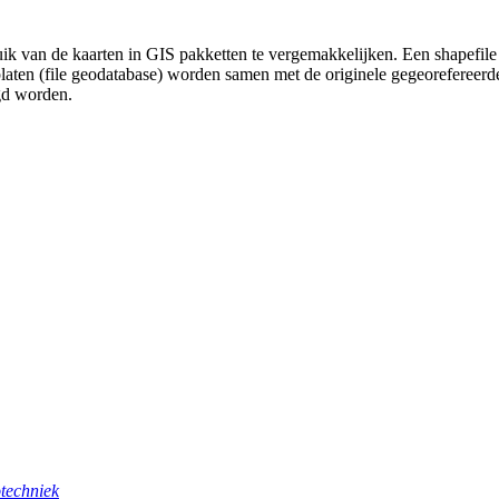
uik van de kaarten in GIS pakketten te vergemakkelijken. Een shapefile
platen (file geodatabase) worden samen met de originele gegeorefereer
gd worden.
techniek