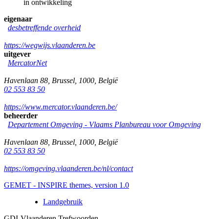
in ontwikkeling
eigenaar
desbetreffende overheid
https://wegwijs.vlaanderen.be
uitgever
MercatorNet
Havenlaan 88
,
Brussel
,
1000
,
België
02 553 83 50
https://www.mercator.vlaanderen.be/
beheerder
Departement Omgeving - Vlaams Planbureau voor Omgeving
Havenlaan 88
,
Brussel
,
1000
,
België
02 553 83 50
https://omgeving.vlaanderen.be/nl/contact
GEMET - INSPIRE themes, version 1.0
Landgebruik
GDI-Vlaanderen Trefwoorden