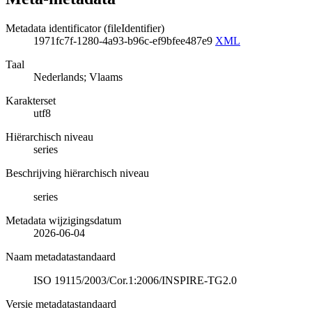
Metadata identificator (fileIdentifier)
1971fc7f-1280-4a93-b96c-ef9bfee487e9
XML
Taal
Nederlands; Vlaams
Karakterset
utf8
Hiërarchisch niveau
series
Beschrijving hiërarchisch niveau
series
Metadata wijzigingsdatum
2026-06-04
Naam metadatastandaard
ISO 19115/2003/Cor.1:2006/INSPIRE-TG2.0
Versie metadatastandaard