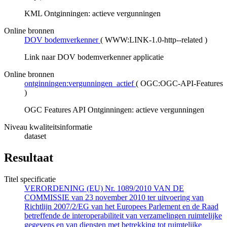
KML Ontginningen: actieve vergunningen
Online bronnen
DOV bodemverkenner
(
WWW:LINK-1.0-http--related
)
Link naar DOV bodemverkenner applicatie
Online bronnen
ontginningen:vergunningen_actief
(
OGC:OGC-API-Features
)
OGC Features API Ontginningen: actieve vergunningen
Niveau kwaliteitsinformatie
dataset
Resultaat
Titel specificatie
VERORDENING (EU) Nr. 1089/2010 VAN DE
COMMISSIE van 23 november 2010 ter uitvoering van
Richtlijn 2007/2/EG van het Europees Parlement en de Raad
betreffende de interoperabiliteit van verzamelingen ruimtelijke
gegevens en van diensten met betrekking tot ruimtelijke