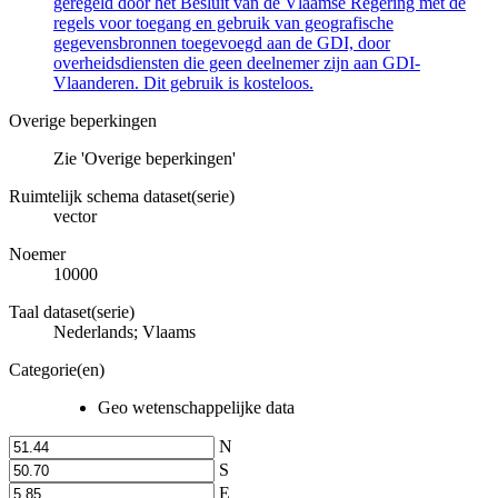
geregeld door het Besluit van de Vlaamse Regering met de
regels voor toegang en gebruik van geografische
gegevensbronnen toegevoegd aan de GDI, door
overheidsdiensten die geen deelnemer zijn aan GDI-
Vlaanderen. Dit gebruik is kosteloos.
Overige beperkingen
Zie 'Overige beperkingen'
Ruimtelijk schema dataset(serie)
vector
Noemer
10000
Taal dataset(serie)
Nederlands; Vlaams
Categorie(en)
Geo wetenschappelijke data
N
S
E