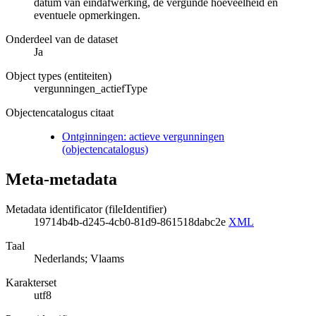
datum van eindafwerking, de vergunde hoeveelheid en
eventuele opmerkingen.
Onderdeel van de dataset
Ja
Object types (entiteiten)
vergunningen_actiefType
Objectencatalogus citaat
Ontginningen: actieve vergunningen
(objectencatalogus)
Meta-metadata
Metadata identificator (fileIdentifier)
19714b4b-d245-4cb0-81d9-861518dabc2e
XML
Taal
Nederlands; Vlaams
Karakterset
utf8