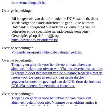
bronvermeldingsplicht.
Overige beperkingen
Bij het gebruik van de informatie die DOV aanbiedt, dient
steeds volgende standaardreferentie gebruikt te worden:
Databank Ondergrond Vlaanderen - (vermelding van de
beheerder en de specifieke geraadpleegde gegevens) -
Geraadpleegd op dd/mm/jjjj, op
https://www.dov.vlaanderen.be
Overige beperkingen
Volgende aansprakelijkheidsbepalingen gelden.
Overige beperkingen
Toegang en gebruik voor het uitvoeren van taken van
algemeen belang, op niveau van Vlaamse overheidsinstanties
is geregeld door het Besluit van de Vlaamse Regering met de
regels voor toegang en gebruik van geografische
gegevensbronnen toegevoegd aan de GDI, door deelnemers
GDI-Vlaanderen. Dit gebruik is kosteloos.
Overige beperkingen
Toegang en gebruik voor het uitvoeren van taken van
algemeen belang door niet-Vlaamse overheidsinstanties is