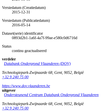
Versiedatum (Creatiedatum)
2015-12-31
Versiedatum (Publicatiedatum)
2016-05-14
Dataset(serie) identificator
0893d2b1-1a6f-4a7f-99ae-e580c0d6716d
Status
continu geactualiseerd
verdeler
Databank Ondergrond Vlaanderen (DOV)
Technologiepark-Zwijnaarde 68
,
Gent
,
9052
,
België
+32 9 240 75 00
https://www.dov.vlaanderen.be
uitgever
Ondersteunend Centrum Databank Ondergrond Vlaanderen
Technologiepark-Zwijnaarde 68
,
Gent
,
9052
,
België
+32 9 240 75 00