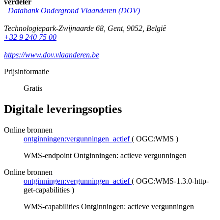
verdeler
Databank Ondergrond Vlaanderen (DOV)
Technologiepark-Zwijnaarde 68
,
Gent
,
9052
,
België
+32 9 240 75 00
https://www.dov.vlaanderen.be
Prijsinformatie
Gratis
Digitale leveringsopties
Online bronnen
ontginningen:vergunningen_actief
(
OGC:WMS
)
WMS-endpoint Ontginningen: actieve vergunningen
Online bronnen
ontginningen:vergunningen_actief
(
OGC:WMS-1.3.0-http-
get-capabilities
)
WMS-capabilities Ontginningen: actieve vergunningen