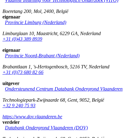
Vlaamse Instelling voor Technologisch Onderzoek (VITO)
Boeretang 200
,
Mol
,
2400
,
België
eigenaar
Provincie Limburg (Nederland)
Limburglaan 10
,
Maastricht
,
6229 GA
,
Nederland
+31 (0)43 389 8939
eigenaar
Provincie Noord-Brabant (Nederland)
Brabantlaan 1
,
's-Hertogenbosch
,
5216 TV
,
Nederland
+31 (0)73 680 82 66
uitgever
Ondersteunend Centrum Databank Ondergrond Vlaanderen
Technologiepark-Zwijnaarde 68
,
Gent
,
9052
,
België
+32 9 240 75 93
https://www.dov.vlaanderen.be
verdeler
Databank Ondergrond Vlaanderen (DOV)