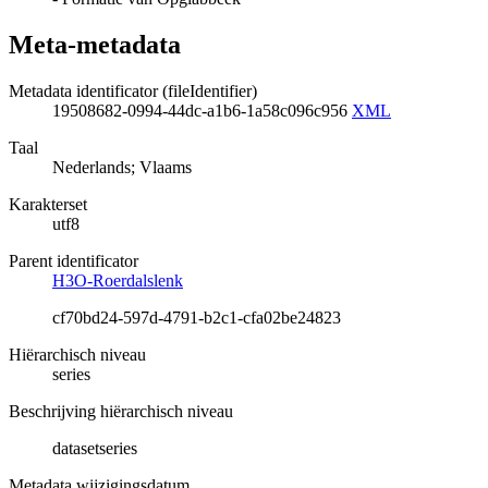
Meta-metadata
Metadata identificator (fileIdentifier)
19508682-0994-44dc-a1b6-1a58c096c956
XML
Taal
Nederlands; Vlaams
Karakterset
utf8
Parent identificator
H3O-Roerdalslenk
cf70bd24-597d-4791-b2c1-cfa02be24823
Hiërarchisch niveau
series
Beschrijving hiërarchisch niveau
datasetseries
Metadata wijzigingsdatum