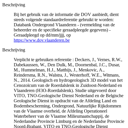
Beschrijving
Bij het gebruik van de informatie die DOV aanbiedt, dient
steeds volgende standaardreferentie gebruikt te worden:
Databank Ondergrond Vlaanderen - (vermelding van de
beheerder en de specifieke geraadpleegde gegevens) -
Geraadpleegd op dd/mm/jjjj, op
https://www.dov.vlaanderen.be
Beschrijving
Verplicht te gebruiken referentie : Deckers, J., Vernes, R.W.,
Dabekaussen, W., Den Dulk, M., Doornenbal, J.C., Dusar,
M., Hummelman, H.J., Matthijs, J., Menkovic, A.,
Reindersma, R.N., Walstra, J., Westerhoff, W.E., Witmans,
N., 2014. Geologisch en hydrogeologisch 3D model van het
Cenozoïcum van de Roerdalslenk in Zuidoost-Nederland en
Vlaanderen (H3O-Roerdalslenk). Studie uitgevoerd door
VITO, TNO-Geologische Dienst Nederland en de Belgische
Geologische Dienst in opdracht van de Afdeling Land en
Bodembescherming, Ondergrond, Natuurlijke Rijkdommen
van de Vlaamse overheid, de Afdeling Operationeel
Waterbeheer van de Vlaamse Milieumaatschappij, de
Nederlandse Provincie Limburg en de Nederlandse Provincie
Noord-Brabant, VITO en TNO-Geologische Dienst