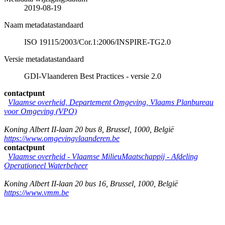
2019-08-19
Naam metadatastandaard
ISO 19115/2003/Cor.1:2006/INSPIRE-TG2.0
Versie metadatastandaard
GDI-Vlaanderen Best Practices - versie 2.0
contactpunt
Vlaamse overheid, Departement Omgeving, Vlaams Planbureau
voor Omgeving (VPO)
Koning Albert II-laan 20 bus 8
,
Brussel
,
1000
,
België
https://www.omgevingvlaanderen.be
contactpunt
Vlaamse overheid - Vlaamse MilieuMaatschappij - Afdeling
Operationeel Waterbeheer
Koning Albert II-laan 20 bus 16
,
Brussel
,
1000
,
België
https://www.vmm.be