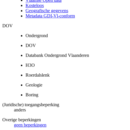
Vlaamse Open data
Kosteloos
Geografische gegevens
Metadata GDI-Vl-conform
DOV
Ondergrond
DOV
Databank Ondergrond Vlaanderen
H3O
Roerdalslenk
Geologie
Boring
(Juridische) toegangsbeperking
anders
Overige beperkingen
geen beperkingen