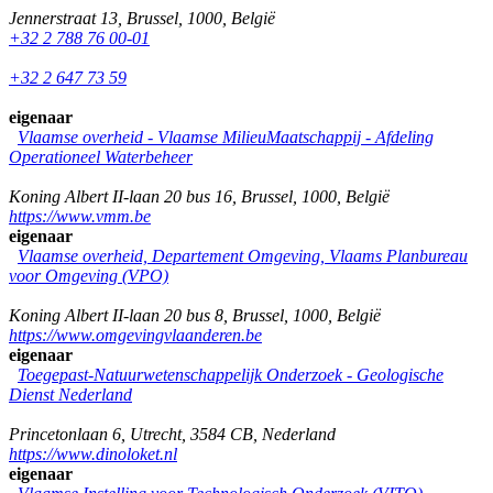
Jennerstraat 13
,
Brussel
,
1000
,
België
+32 2 788 76 00-01
+32 2 647 73 59
eigenaar
Vlaamse overheid - Vlaamse MilieuMaatschappij - Afdeling
Operationeel Waterbeheer
Koning Albert II-laan 20 bus 16
,
Brussel
,
1000
,
België
https://www.vmm.be
eigenaar
Vlaamse overheid, Departement Omgeving, Vlaams Planbureau
voor Omgeving (VPO)
Koning Albert II-laan 20 bus 8
,
Brussel
,
1000
,
België
https://www.omgevingvlaanderen.be
eigenaar
Toegepast-Natuurwetenschappelijk Onderzoek - Geologische
Dienst Nederland
Princetonlaan 6
,
Utrecht
,
3584 CB
,
Nederland
https://www.dinoloket.nl
eigenaar