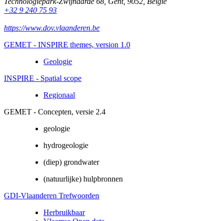
Technologiepark-Zwijnaarde 68
,
Gent
,
9052
,
België
+32 9 240 75 93
https://www.dov.vlaanderen.be
GEMET - INSPIRE themes, version 1.0
Geologie
INSPIRE - Spatial scope
Regionaal
GEMET - Concepten, versie 2.4
geologie
hydrogeologie
(diep) grondwater
(natuurlijke) hulpbronnen
GDI-Vlaanderen Trefwoorden
Herbruikbaar