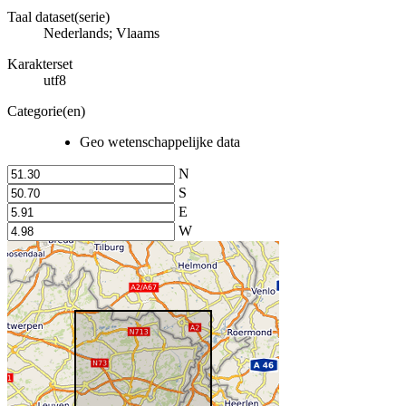
Taal dataset(serie)
Nederlands; Vlaams
Karakterset
utf8
Categorie(en)
Geo wetenschappelijke data
N
S
E
W