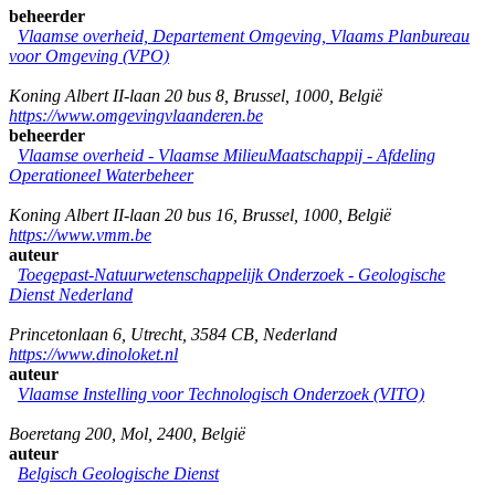
beheerder
Vlaamse overheid, Departement Omgeving, Vlaams Planbureau
voor Omgeving (VPO)
Koning Albert II-laan 20 bus 8
,
Brussel
,
1000
,
België
https://www.omgevingvlaanderen.be
beheerder
Vlaamse overheid - Vlaamse MilieuMaatschappij - Afdeling
Operationeel Waterbeheer
Koning Albert II-laan 20 bus 16
,
Brussel
,
1000
,
België
https://www.vmm.be
auteur
Toegepast-Natuurwetenschappelijk Onderzoek - Geologische
Dienst Nederland
Princetonlaan 6
,
Utrecht
,
3584 CB
,
Nederland
https://www.dinoloket.nl
auteur
Vlaamse Instelling voor Technologisch Onderzoek (VITO)
Boeretang 200
,
Mol
,
2400
,
België
auteur
Belgisch Geologische Dienst