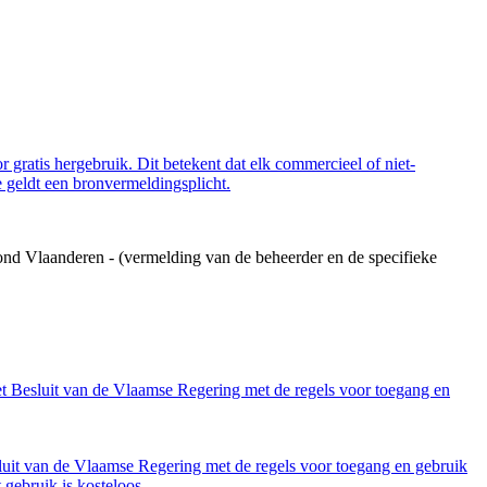
 gratis hergebruik. Dit betekent dat elk commercieel of niet-
 geldt een bronvermeldingsplicht.
ond Vlaanderen - (vermelding van de beheerder en de specifieke
et Besluit van de Vlaamse Regering met de regels voor toegang en
luit van de Vlaamse Regering met de regels voor toegang en gebruik
gebruik is kosteloos.