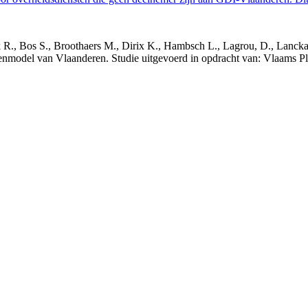
nck R., Bos S., Broothaers M., Dirix K., Hambsch L., Lagrou, D., Lanck
nmodel van Vlaanderen. Studie uitgevoerd in opdracht van: Vlaams