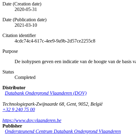
Date (Creation date)
2020-05-31
Date (Publication date)
2021-03-10
Citation identifier
4cdc74c4-617c-4ee9-9a9b-2d57ce2255c8
Purpose
De isohypsen geven een indicatie van de hoogte van de basis 
Status
Completed
Distributor
Databank Ondergrond Vlaanderen (DOV)
Technologiepark-Zwijnaarde 68
,
Gent
,
9052
,
België
+32 9 240 75 00
https://www.dov.vlaanderen.be
Publisher
Ondersteunend Centrum Databank Ondergrond Vlaanderen