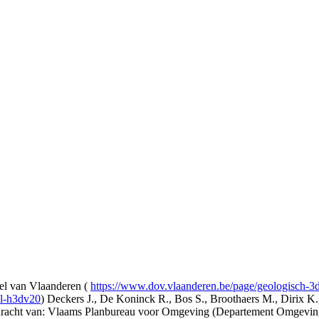
l van Vlaanderen (
https://www.dov.vlaanderen.be/page/geologisch-
el-h3dv20
) Deckers J., De Koninck R., Bos S., Broothaers M., Dirix K.
opdracht van: Vlaams Planbureau voor Omgeving (Departement Omgev