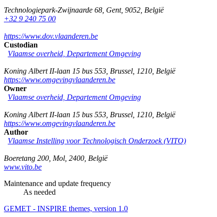
Technologiepark-Zwijnaarde 68
,
Gent
,
9052
,
België
+32 9 240 75 00
https://www.dov.vlaanderen.be
Custodian
Vlaamse overheid, Departement Omgeving
Koning Albert II-laan 15 bus 553
,
Brussel
,
1210
,
België
https://www.omgevingvlaanderen.be
Owner
Vlaamse overheid, Departement Omgeving
Koning Albert II-laan 15 bus 553
,
Brussel
,
1210
,
België
https://www.omgevingvlaanderen.be
Author
Vlaamse Instelling voor Technologisch Onderzoek (VITO)
Boeretang 200
,
Mol
,
2400
,
België
www.vito.be
Maintenance and update frequency
As needed
GEMET - INSPIRE themes, version 1.0