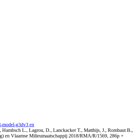
3d-model-g3dv3 en
, Hambsch L., Lagrou, D., Lanckacker T., Matthijs, J., Rombaut B.,
ing) en Vlaamse Milieumaatschappij 2018/RMA/R/1569, 286p +