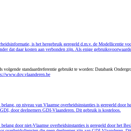
eidsinformatie, is het hergebruik geregeld d.m.v. de Modellicentie voor
nder dat daar kosten aan verbonden zijn. Als enige gebruiksvoorwaarde
eds volgende standaardreferentie gebruikt te worden: Databank Ondergr
ps://www.dov.vlaanderen.be
belang, op niveau van Vlaamse overheidsinstanties is geregeld door h
GDI, door deelnemers GDI-Vlaanderen. Dit gebruik is kosteloos.
belang door niet-Vlaamse overheidsinstanties is geregeld door het Bes
 overheidsdiensten die geen deelnemer zijn aan GDI-Vlaanderen. Dit 