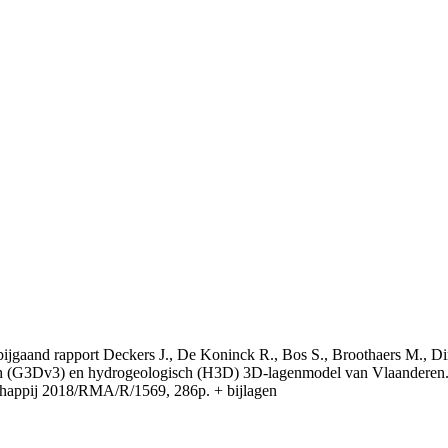
t bijgaand rapport Deckers J., De Koninck R., Bos S., Broothaers M., Di
 (G3Dv3) en hydrogeologisch (H3D) 3D-lagenmodel van Vlaanderen. S
appij 2018/RMA/R/1569, 286p. + bijlagen