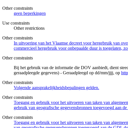
Other constraints
geen beperkingen
Use constraints
Other restrictions
Other constraints
In uitvoering van het Vlaamse decreet voor hergebruik van overh
commercieel hergebruik voor onbepaalde duur is toegelaten, zo
Other constraints
Bij het gebruik van de informatie die DOV aanbiedt, dient ste
geraadpleegde gegevens) - Geraadpleegd op dd/mm/jjjj, op
htt
Other constraints
Volgende aansprakelijkheidsbepalingen gelden.
Other constraints
Toegang en gebruik voor het uitvoeren van taken van algemeen 
gebruik van geografische gegevensbronnen toegevoegd aan de 
Other constraints
Toegang en gebruik voor het uitvoeren van taken van algemeen 
van geografische gegevensbronnen toegevoegd aan de GDI, door