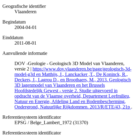
Geografische identifier
Vlaanderen
Begindatum
2004-04-01
Einddatum
2011-08-01
Aanvullende informatie
DOV -Geologie - Geologisch 3D Model van Vlaanderen,
versie 2 |
https://www.dov.vlaanderen.be/page/geologisch-3d-
model-g3d en Matthijs, J., Lanckacker ,T., De Koninck, R.,
Deckers, J., Lagrou D., en Broothaers, M., 2013. Geologisch
3D lagenmodel van Vlaanderen en het Brussels
Hoofdstedelijk Gewest - versie 2. Studie uitgevoerd in
opdracht van de Vlaamse overheid, Departement Leefmilieu,
Natuur en Energie, Afdeling Land en Bodembescherming,
Ondergrond, Natuurlijke Rijkdommen. 2013/R/ETE/43, 21p
.
Referentiesysteem identificator
EPSG
/
Belge_Lambert_1972 (31370)
Referentiesysteem identificator