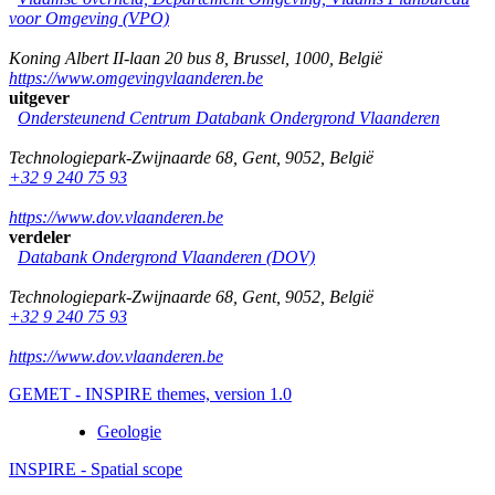
voor Omgeving (VPO)
Koning Albert II-laan 20 bus 8
,
Brussel
,
1000
,
België
https://www.omgevingvlaanderen.be
uitgever
Ondersteunend Centrum Databank Ondergrond Vlaanderen
Technologiepark-Zwijnaarde 68
,
Gent
,
9052
,
België
+32 9 240 75 93
https://www.dov.vlaanderen.be
verdeler
Databank Ondergrond Vlaanderen (DOV)
Technologiepark-Zwijnaarde 68
,
Gent
,
9052
,
België
+32 9 240 75 93
https://www.dov.vlaanderen.be
GEMET - INSPIRE themes, version 1.0
Geologie
INSPIRE - Spatial scope