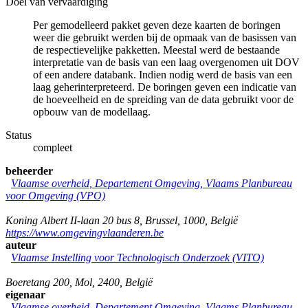
Doel van vervaardiging
Per gemodelleerd pakket geven deze kaarten de boringen
weer die gebruikt werden bij de opmaak van de basissen van
de respectievelijke pakketten. Meestal werd de bestaande
interpretatie van de basis van een laag overgenomen uit DOV
of een andere databank. Indien nodig werd de basis van een
laag geherinterpreteerd. De boringen geven een indicatie van
de hoeveelheid en de spreiding van de data gebruikt voor de
opbouw van de modellaag.
Status
compleet
beheerder
Vlaamse overheid, Departement Omgeving, Vlaams Planbureau
voor Omgeving (VPO)
Koning Albert II-laan 20 bus 8
,
Brussel
,
1000
,
België
https://www.omgevingvlaanderen.be
auteur
Vlaamse Instelling voor Technologisch Onderzoek (VITO)
Boeretang 200
,
Mol
,
2400
,
België
eigenaar
Vlaamse overheid, Departement Omgeving, Vlaams Planbureau