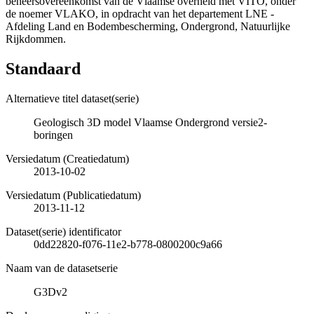
beheersovereenkomst van de Vlaamse overheid met VITO, onder
de noemer VLAKO, in opdracht van het departement LNE -
Afdeling Land en Bodembescherming, Ondergrond, Natuurlijke
Rijkdommen.
Standaard
Alternatieve titel dataset(serie)
Geologisch 3D model Vlaamse Ondergrond versie2-
boringen
Versiedatum (Creatiedatum)
2013-10-02
Versiedatum (Publicatiedatum)
2013-11-12
Dataset(serie) identificator
0dd22820-f076-11e2-b778-0800200c9a66
Naam van de datasetserie
G3Dv2