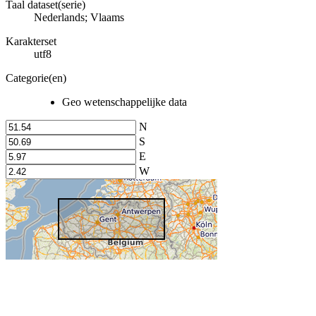
Taal dataset(serie)
Nederlands; Vlaams
Karakterset
utf8
Categorie(en)
Geo wetenschappelijke data
N
S
E
W