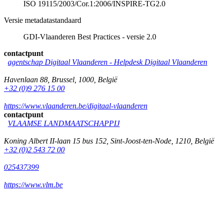
ISO 19115/2003/Cor.1:2006/INSPIRE-TG2.0
Versie metadatastandaard
GDI-Vlaanderen Best Practices - versie 2.0
contactpunt
agentschap Digitaal Vlaanderen -
Helpdesk Digitaal Vlaanderen
Havenlaan 88
,
Brussel
,
1000
,
België
+32 (0)9 276 15 00
https://www.vlaanderen.be/digitaal-vlaanderen
contactpunt
VLAAMSE LANDMAATSCHAPPIJ
Koning Albert II-laan 15 bus 152
,
Sint-Joost-ten-Node
,
1210
,
België
+32 (0)2 543 72 00
025437399
https://www.vlm.be