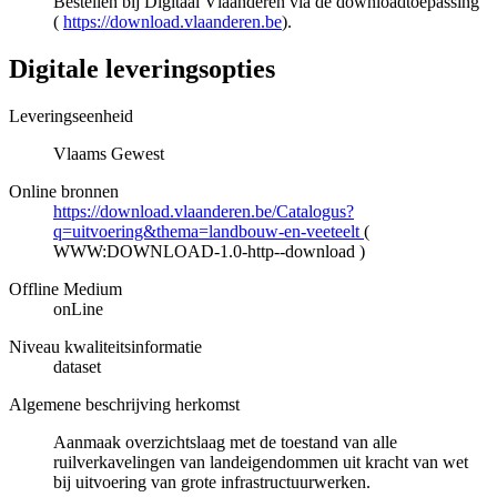
Bestellen bij Digitaal Vlaanderen via de downloadtoepassing
(
https://download.vlaanderen.be
).
Digitale leveringsopties
Leveringseenheid
Vlaams Gewest
Online bronnen
https://download.vlaanderen.be/Catalogus?
q=uitvoering&thema=landbouw-en-veeteelt
(
WWW:DOWNLOAD-1.0-http--download
)
Offline Medium
onLine
Niveau kwaliteitsinformatie
dataset
Algemene beschrijving herkomst
Aanmaak overzichtslaag met de toestand van alle
ruilverkavelingen van landeigendommen uit kracht van wet
bij uitvoering van grote infrastructuurwerken.