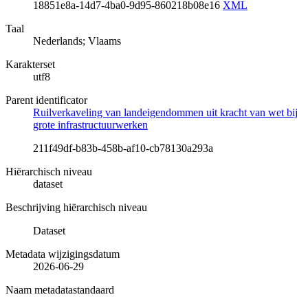
18851e8a-14d7-4ba0-9d95-860218b08e16
XML
Taal
Nederlands; Vlaams
Karakterset
utf8
Parent identificator
Ruilverkaveling van landeigendommen uit kracht van wet bij
grote infrastructuurwerken
211f49df-b83b-458b-af10-cb78130a293a
Hiërarchisch niveau
dataset
Beschrijving hiërarchisch niveau
Dataset
Metadata wijzigingsdatum
2026-06-29
Naam metadatastandaard