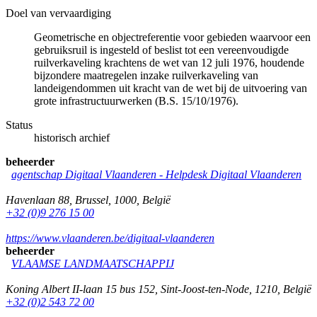
Doel van vervaardiging
Geometrische en objectreferentie voor gebieden waarvoor een
gebruiksruil is ingesteld of beslist tot een vereenvoudigde
ruilverkaveling krachtens de wet van 12 juli 1976, houdende
bijzondere maatregelen inzake ruilverkaveling van
landeigendommen uit kracht van de wet bij de uitvoering van
grote infrastructuurwerken (B.S. 15/10/1976).
Status
historisch archief
beheerder
agentschap Digitaal Vlaanderen -
Helpdesk Digitaal Vlaanderen
Havenlaan 88
,
Brussel
,
1000
,
België
+32 (0)9 276 15 00
https://www.vlaanderen.be/digitaal-vlaanderen
beheerder
VLAAMSE LANDMAATSCHAPPIJ
Koning Albert II-laan 15 bus 152
,
Sint-Joost-ten-Node
,
1210
,
België
+32 (0)2 543 72 00