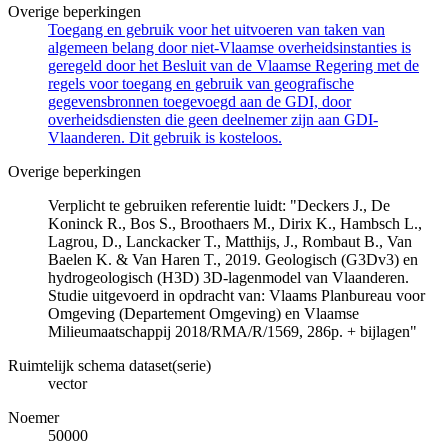
Overige beperkingen
Toegang en gebruik voor het uitvoeren van taken van
algemeen belang door niet-Vlaamse overheidsinstanties is
geregeld door het Besluit van de Vlaamse Regering met de
regels voor toegang en gebruik van geografische
gegevensbronnen toegevoegd aan de GDI, door
overheidsdiensten die geen deelnemer zijn aan GDI-
Vlaanderen. Dit gebruik is kosteloos.
Overige beperkingen
Verplicht te gebruiken referentie luidt: "Deckers J., De
Koninck R., Bos S., Broothaers M., Dirix K., Hambsch L.,
Lagrou, D., Lanckacker T., Matthijs, J., Rombaut B., Van
Baelen K. & Van Haren T., 2019. Geologisch (G3Dv3) en
hydrogeologisch (H3D) 3D-lagenmodel van Vlaanderen.
Studie uitgevoerd in opdracht van: Vlaams Planbureau voor
Omgeving (Departement Omgeving) en Vlaamse
Milieumaatschappij 2018/RMA/R/1569, 286p. + bijlagen"
Ruimtelijk schema dataset(serie)
vector
Noemer
50000