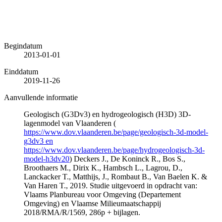
Begindatum
2013-01-01
Einddatum
2019-11-26
Aanvullende informatie
Geologisch (G3Dv3) en hydrogeologisch (H3D) 3D-
lagenmodel van Vlaanderen (
https://www.dov.vlaanderen.be/page/geologisch-3d-model-
g3dv3 en
https://www.dov.vlaanderen.be/page/hydrogeologisch-3d-
model-h3dv20
) Deckers J., De Koninck R., Bos S.,
Broothaers M., Dirix K., Hambsch L., Lagrou, D.,
Lanckacker T., Matthijs, J., Rombaut B., Van Baelen K. &
Van Haren T., 2019. Studie uitgevoerd in opdracht van:
Vlaams Planbureau voor Omgeving (Departement
Omgeving) en Vlaamse Milieumaatschappij
2018/RMA/R/1569, 286p + bijlagen.