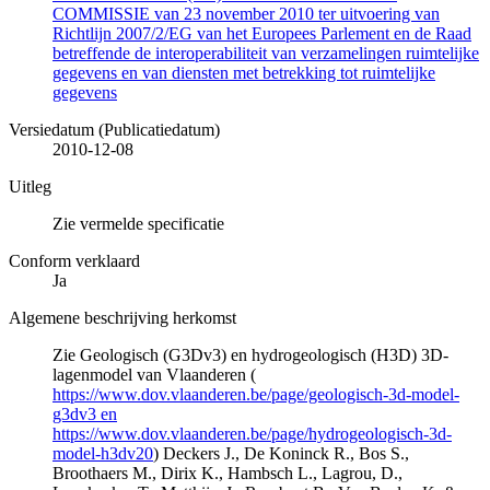
COMMISSIE van 23 november 2010 ter uitvoering van
Richtlijn 2007/2/EG van het Europees Parlement en de Raad
betreffende de interoperabiliteit van verzamelingen ruimtelijke
gegevens en van diensten met betrekking tot ruimtelijke
gegevens
Versiedatum (Publicatiedatum)
2010-12-08
Uitleg
Zie vermelde specificatie
Conform verklaard
Ja
Algemene beschrijving herkomst
Zie Geologisch (G3Dv3) en hydrogeologisch (H3D) 3D-
lagenmodel van Vlaanderen (
https://www.dov.vlaanderen.be/page/geologisch-3d-model-
g3dv3 en
https://www.dov.vlaanderen.be/page/hydrogeologisch-3d-
model-h3dv20
) Deckers J., De Koninck R., Bos S.,
Broothaers M., Dirix K., Hambsch L., Lagrou, D.,