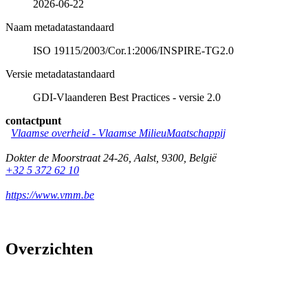
2026-06-22
Naam metadatastandaard
ISO 19115/2003/Cor.1:2006/INSPIRE-TG2.0
Versie metadatastandaard
GDI-Vlaanderen Best Practices - versie 2.0
contactpunt
Vlaamse overheid - Vlaamse MilieuMaatschappij
Dokter de Moorstraat 24-26
,
Aalst
,
9300
,
België
+32 5 372 62 10
https://www.vmm.be
Overzichten