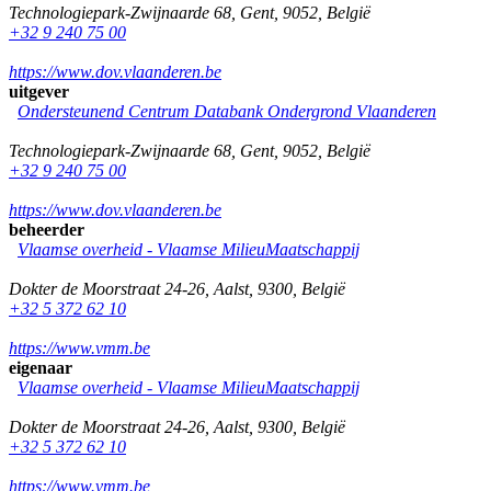
Technologiepark-Zwijnaarde 68
,
Gent
,
9052
,
België
+32 9 240 75 00
https://www.dov.vlaanderen.be
uitgever
Ondersteunend Centrum Databank Ondergrond Vlaanderen
Technologiepark-Zwijnaarde 68
,
Gent
,
9052
,
België
+32 9 240 75 00
https://www.dov.vlaanderen.be
beheerder
Vlaamse overheid - Vlaamse MilieuMaatschappij
Dokter de Moorstraat 24-26
,
Aalst
,
9300
,
België
+32 5 372 62 10
https://www.vmm.be
eigenaar
Vlaamse overheid - Vlaamse MilieuMaatschappij
Dokter de Moorstraat 24-26
,
Aalst
,
9300
,
België
+32 5 372 62 10
https://www.vmm.be