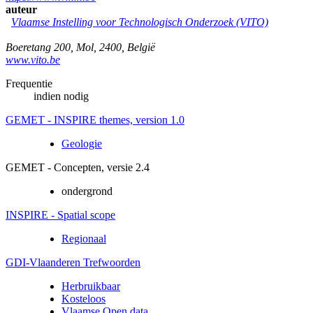
auteur
Vlaamse Instelling voor Technologisch Onderzoek (VITO)
Boeretang 200
,
Mol
,
2400
,
België
www.vito.be
Frequentie
indien nodig
GEMET - INSPIRE themes, version 1.0
Geologie
GEMET - Concepten, versie 2.4
ondergrond
INSPIRE - Spatial scope
Regionaal
GDI-Vlaanderen Trefwoorden
Herbruikbaar
Kosteloos
Vlaamse Open data