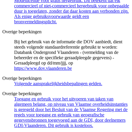
Modellicentie voor gratis hergebruik. Dit betekent dat elk
commercieel of niet-commercieel hergebruik voor onbepaalde
duur is toegelaten, zonder dat daar kosten aan verbonden zijn.
Als enige gebruiksvoorwaarde geldt een
bronvermeldingsplicht.
Overige beperkingen
Bij het gebruik van de informatie die DOV aanbiedt, dient
steeds volgende standaardreferentie gebruikt te worden:
Databank Ondergrond Vlaanderen - (vermelding van de
beheerder en de specifieke geraadpleegde gegevens) -
Geraadpleegd op dd/mm/jjjj, op
https://www.dov.vlaanderen.be
Overige beperkingen
Volgende aansprakelijkheidsbepalingen gelden.
Overige beperkingen
Toegang en gebruik voor het uitvoeren van taken van
algemeen belang, op niveau van Vlaamse overheidsinstanties
is geregeld door het Besluit van de Vlaamse Regering met de
regels voor toegang en gebruik van geografische
gegevensbronnen toegevoegd aan de GDI, door deelnemers
GDI-Vlaanderen. Dit gebruik is kosteloos.