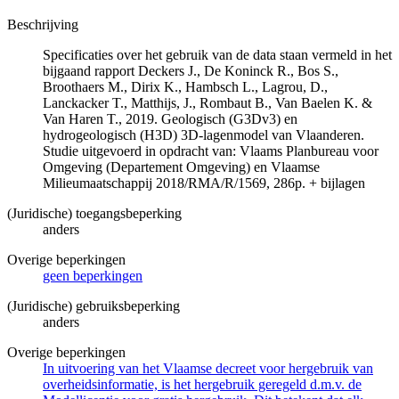
Beschrijving
Specificaties over het gebruik van de data staan vermeld in het
bijgaand rapport Deckers J., De Koninck R., Bos S.,
Broothaers M., Dirix K., Hambsch L., Lagrou, D.,
Lanckacker T., Matthijs, J., Rombaut B., Van Baelen K. &
Van Haren T., 2019. Geologisch (G3Dv3) en
hydrogeologisch (H3D) 3D-lagenmodel van Vlaanderen.
Studie uitgevoerd in opdracht van: Vlaams Planbureau voor
Omgeving (Departement Omgeving) en Vlaamse
Milieumaatschappij 2018/RMA/R/1569, 286p. + bijlagen
(Juridische) toegangsbeperking
anders
Overige beperkingen
geen beperkingen
(Juridische) gebruiksbeperking
anders
Overige beperkingen
In uitvoering van het Vlaamse decreet voor hergebruik van
overheidsinformatie, is het hergebruik geregeld d.m.v. de