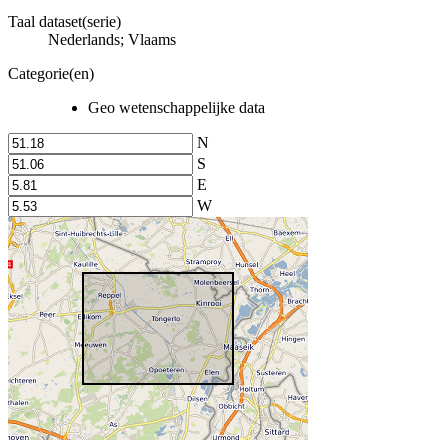
Taal dataset(serie)
Nederlands; Vlaams
Categorie(en)
Geo wetenschappelijke data
N
S
E
W