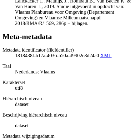
Lanckacker T., Matthijs, J., Rombaut B., Van Baelen K. &
Van Haren T., 2019. Studie uitgevoerd in opdracht van:
Vlaams Planbureau voor Omgeving (Departement
Omgeving) en Vlaamse Milieumaatschappij
2018/RMA/R/1569, 286p + bijlagen.
Meta-metadata
Metadata identificator (fileIdentifier)
1818438f-b17a-4036-b50a-d9902e8d24a0
XML
Taal
Nederlands; Vlaams
Karakterset
utf8
Hiërarchisch niveau
dataset
Beschrijving hiërarchisch niveau
dataset
Metadata wijzigingsdatum