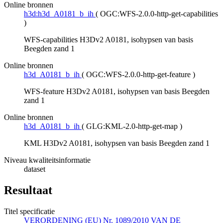
Online bronnen
h3d:h3d_A0181_b_ih
(
OGC:WFS-2.0.0-http-get-capabilities
)
WFS-capabilities H3Dv2 A0181, isohypsen van basis
Beegden zand 1
Online bronnen
h3d_A0181_b_ih
(
OGC:WFS-2.0.0-http-get-feature
)
WFS-feature H3Dv2 A0181, isohypsen van basis Beegden
zand 1
Online bronnen
h3d_A0181_b_ih
(
GLG:KML-2.0-http-get-map
)
KML H3Dv2 A0181, isohypsen van basis Beegden zand 1
Niveau kwaliteitsinformatie
dataset
Resultaat
Titel specificatie
VERORDENING (EU) Nr. 1089/2010 VAN DE