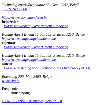
Technologiepark-Zwijnaarde 68
,
Gent
,
9052
,
België
+32 9 240 75 00
https://www.dov.vlaanderen.be
beheerder
Vlaamse overheid, Departement Omgeving
Koning Albert II-laan 15 bus 553
,
Brussel
,
1210
,
België
https://www.omgevingvlaanderen.be
eigenaar
Vlaamse overheid, Departement Omgeving
Koning Albert II-laan 15 bus 553
,
Brussel
,
1210
,
België
https://www.omgevingvlaanderen.be
auteur
Vlaamse Instelling voor Technologisch Onderzoek (VITO)
Boeretang 200
,
Mol
,
2400
,
België
www.vito.be
Frequentie
indien nodig
GEMET - INSPIRE themes, version 1.0