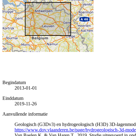
Begindatum
2013-01-01
Einddatum
2019-11-26
Aanvullende informatie
Geologisch (G3Dv3) en hydrogeologisch (H3D) 3D-lagenmode
https://www.dov.vlaanderen.be/page/hydrogeologisch-3d-mod
Van Baelen K. & Van Haren T., 2019. Studie uitgevoerd in 