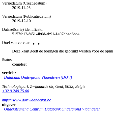
Versiedatum (Creatiedatum)
2019-11-26
Versiedatum (Publicatiedatum)
2019-12-10
Dataset(serie) identificator
5157fe13-f451-4b0d-ab91-1407db4d6ba4
Doel van vervaardiging
Deze kaart geeft de boringen die gebruikt werden voor de opm
Status
compleet
verdeler
Databank Ondergrond Vlaanderen (DOV)
Technologiepark-Zwijnaarde 68
,
Gent
,
9052
,
België
+32 9 240 75 00
https://www.dov.vlaanderen.be
uitgever
Ondersteunend Centrum Databank Ondergrond Vlaanderen