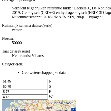
Verplicht te gebruiken referentie luidt: "Deckers J., De Koni
2019. Geologisch (G3Dv3) en hydrogeologisch (H3D) 3D-lage
Milieumaatschappij 2018/RMA/R/1569, 286p. + bijlagen"
Ruimtelijk schema dataset(serie)
vector
Noemer
50000
Taal dataset(serie)
Nederlands; Vlaams
Categorie(en)
Geo wetenschappelijke data
N
S
E
W