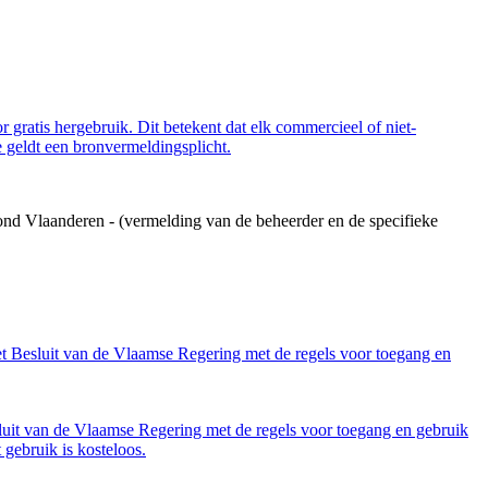
 gratis hergebruik. Dit betekent dat elk commercieel of niet-
 geldt een bronvermeldingsplicht.
ond Vlaanderen - (vermelding van de beheerder en de specifieke
et Besluit van de Vlaamse Regering met de regels voor toegang en
luit van de Vlaamse Regering met de regels voor toegang en gebruik
gebruik is kosteloos.