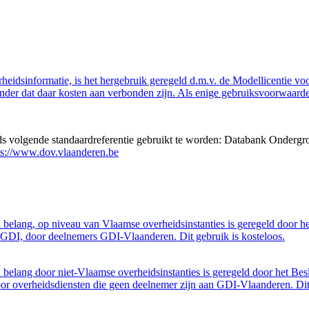
eidsinformatie, is het hergebruik geregeld d.m.v. de Modellicentie voor
nder dat daar kosten aan verbonden zijn. Als enige gebruiksvoorwaarde
eds volgende standaardreferentie gebruikt te worden: Databank Ondergr
ps://www.dov.vlaanderen.be
belang, op niveau van Vlaamse overheidsinstanties is geregeld door h
GDI, door deelnemers GDI-Vlaanderen. Dit gebruik is kosteloos.
belang door niet-Vlaamse overheidsinstanties is geregeld door het Bes
 overheidsdiensten die geen deelnemer zijn aan GDI-Vlaanderen. Dit 