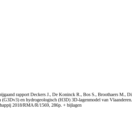
t bijgaand rapport Deckers J., De Koninck R., Bos S., Broothaers M., Di
 (G3Dv3) en hydrogeologisch (H3D) 3D-lagenmodel van Vlaanderen. S
appij 2018/RMA/R/1569, 286p. + bijlagen