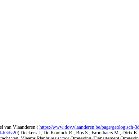
l van Vlaanderen (
https://www.dov.vlaanderen.be/page/geologisch-
el-h3dv20
) Deckers J., De Koninck R., Bos S., Broothaers M., Dirix K.
opdracht van: Vlaams Planbureau voor Omgeving (Departement Omgev