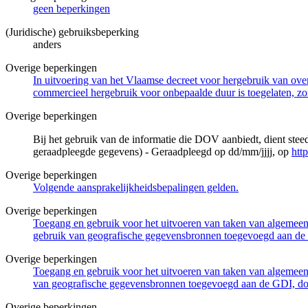
geen beperkingen
(Juridische) gebruiksbeperking
anders
Overige beperkingen
In uitvoering van het Vlaamse decreet voor hergebruik van overh
commercieel hergebruik voor onbepaalde duur is toegelaten, zo
Overige beperkingen
Bij het gebruik van de informatie die DOV aanbiedt, dient ste
geraadpleegde gegevens) - Geraadpleegd op dd/mm/jjjj, op
htt
Overige beperkingen
Volgende aansprakelijkheidsbepalingen gelden.
Overige beperkingen
Toegang en gebruik voor het uitvoeren van taken van algemeen 
gebruik van geografische gegevensbronnen toegevoegd aan de 
Overige beperkingen
Toegang en gebruik voor het uitvoeren van taken van algemeen 
van geografische gegevensbronnen toegevoegd aan de GDI, door
Overige beperkingen