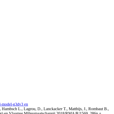
3d-model-g3dv3 en
, Hambsch L., Lagrou, D., Lanckacker T., Matthijs, J., Rombaut B.,
ing) en Vlaamse Milieumaatschappij 2018/RMA/R/1569, 286p +