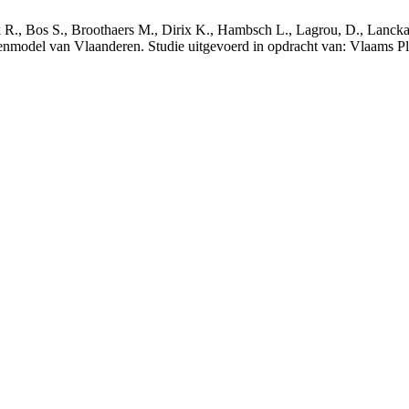
nck R., Bos S., Broothaers M., Dirix K., Hambsch L., Lagrou, D., Lanck
nmodel van Vlaanderen. Studie uitgevoerd in opdracht van: Vlaams