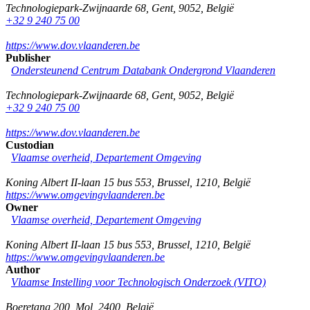
Technologiepark-Zwijnaarde 68
,
Gent
,
9052
,
België
+32 9 240 75 00
https://www.dov.vlaanderen.be
Publisher
Ondersteunend Centrum Databank Ondergrond Vlaanderen
Technologiepark-Zwijnaarde 68
,
Gent
,
9052
,
België
+32 9 240 75 00
https://www.dov.vlaanderen.be
Custodian
Vlaamse overheid, Departement Omgeving
Koning Albert II-laan 15 bus 553
,
Brussel
,
1210
,
België
https://www.omgevingvlaanderen.be
Owner
Vlaamse overheid, Departement Omgeving
Koning Albert II-laan 15 bus 553
,
Brussel
,
1210
,
België
https://www.omgevingvlaanderen.be
Author
Vlaamse Instelling voor Technologisch Onderzoek (VITO)
Boeretang 200
,
Mol
,
2400
,
België