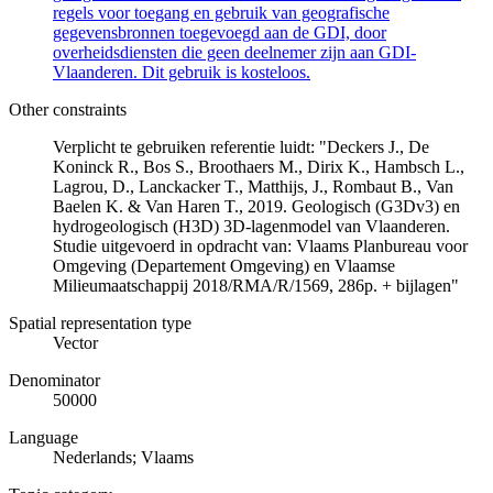
regels voor toegang en gebruik van geografische
gegevensbronnen toegevoegd aan de GDI, door
overheidsdiensten die geen deelnemer zijn aan GDI-
Vlaanderen. Dit gebruik is kosteloos.
Other constraints
Verplicht te gebruiken referentie luidt: "Deckers J., De
Koninck R., Bos S., Broothaers M., Dirix K., Hambsch L.,
Lagrou, D., Lanckacker T., Matthijs, J., Rombaut B., Van
Baelen K. & Van Haren T., 2019. Geologisch (G3Dv3) en
hydrogeologisch (H3D) 3D-lagenmodel van Vlaanderen.
Studie uitgevoerd in opdracht van: Vlaams Planbureau voor
Omgeving (Departement Omgeving) en Vlaamse
Milieumaatschappij 2018/RMA/R/1569, 286p. + bijlagen"
Spatial representation type
Vector
Denominator
50000
Language
Nederlands; Vlaams