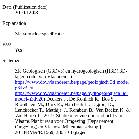
Date (Publication date)
2010-12-08
Explanation
Zie vermelde specificatie
Pass
Yes
Statement
Zie Geologisch (G3Dv3) en hydrogeologisch (H3D) 3D-
lagenmodel van Vlaanderen (
https://www.dov.vlaanderen.be/page/geologisch-3d-model-
g3dv3 en
https://www.dov.vlaanderen.be/page/hydrogeologisch-3d-
model-h3dv20
) Deckers J., De Koninck R., Bos S.,
Broothaers M., Dirix K., Hambsch L., Lagrou, D.,
Lanckacker T., Matthijs, J., Rombaut B., Van Baelen K. &
Van Haren T., 2019. Studie uitgevoerd in opdracht van:
Vlaams Planbureau voor Omgeving (Departement
Omgeving) en Vlaamse Milieumaatschappij
2018/RMA/R/1569, 286p + bijlagen.