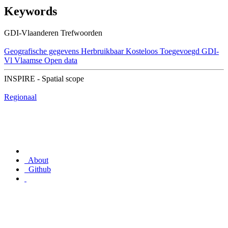
Keywords
GDI-Vlaanderen Trefwoorden
Geografische gegevens
Herbruikbaar
Kosteloos
Toegevoegd GDI-
Vl
Vlaamse Open data
INSPIRE - Spatial scope
Regionaal
About
Github