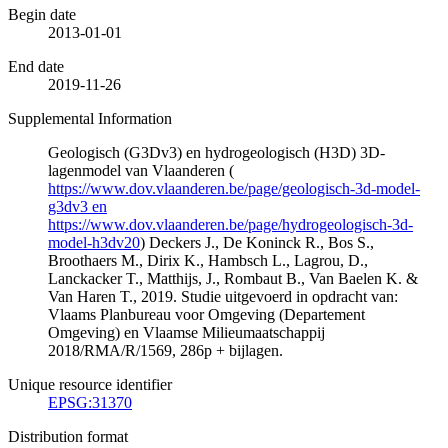
Begin date
2013-01-01
End date
2019-11-26
Supplemental Information
Geologisch (G3Dv3) en hydrogeologisch (H3D) 3D-
lagenmodel van Vlaanderen (
https://www.dov.vlaanderen.be/page/geologisch-3d-model-
g3dv3 en
https://www.dov.vlaanderen.be/page/hydrogeologisch-3d-
model-h3dv20
) Deckers J., De Koninck R., Bos S.,
Broothaers M., Dirix K., Hambsch L., Lagrou, D.,
Lanckacker T., Matthijs, J., Rombaut B., Van Baelen K. &
Van Haren T., 2019. Studie uitgevoerd in opdracht van:
Vlaams Planbureau voor Omgeving (Departement
Omgeving) en Vlaamse Milieumaatschappij
2018/RMA/R/1569, 286p + bijlagen.
Unique resource identifier
EPSG:31370
Distribution format