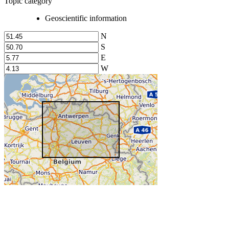
Topic category
Geoscientific information
N
S
E
W