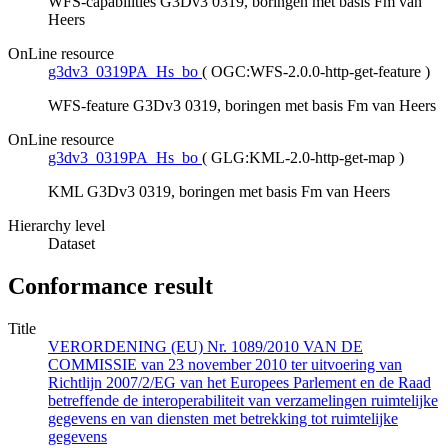
WFS-capabilities G3Dv3 0319, boringen met basis Fm van
Heers
OnLine resource
g3dv3_0319PA_Hs_bo
(
OGC:WFS-2.0.0-http-get-feature
)
WFS-feature G3Dv3 0319, boringen met basis Fm van Heers
OnLine resource
g3dv3_0319PA_Hs_bo
(
GLG:KML-2.0-http-get-map
)
KML G3Dv3 0319, boringen met basis Fm van Heers
Hierarchy level
Dataset
Conformance result
Title
VERORDENING (EU) Nr. 1089/2010 VAN DE
COMMISSIE van 23 november 2010 ter uitvoering van
Richtlijn 2007/2/EG van het Europees Parlement en de Raad
betreffende de interoperabiliteit van verzamelingen ruimtelijke
gegevens en van diensten met betrekking tot ruimtelijke
gegevens