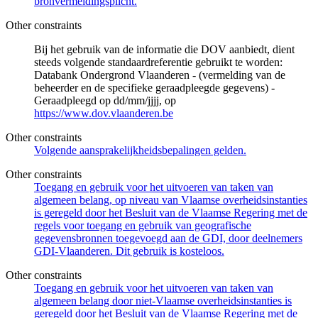
bronvermeldingsplicht.
Other constraints
Bij het gebruik van de informatie die DOV aanbiedt, dient
steeds volgende standaardreferentie gebruikt te worden:
Databank Ondergrond Vlaanderen - (vermelding van de
beheerder en de specifieke geraadpleegde gegevens) -
Geraadpleegd op dd/mm/jjjj, op
https://www.dov.vlaanderen.be
Other constraints
Volgende aansprakelijkheidsbepalingen gelden.
Other constraints
Toegang en gebruik voor het uitvoeren van taken van
algemeen belang, op niveau van Vlaamse overheidsinstanties
is geregeld door het Besluit van de Vlaamse Regering met de
regels voor toegang en gebruik van geografische
gegevensbronnen toegevoegd aan de GDI, door deelnemers
GDI-Vlaanderen. Dit gebruik is kosteloos.
Other constraints
Toegang en gebruik voor het uitvoeren van taken van
algemeen belang door niet-Vlaamse overheidsinstanties is
geregeld door het Besluit van de Vlaamse Regering met de