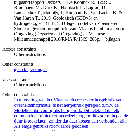
bijgaand rapport Deckers J., De Koninck R., Bos S.,
Broothaers M., Dirix K., Hambsch L., Lagrou, D.,
Lanckacker T., Matthijs, J., Rombaut B., Van Baelen K. &
Van Haren T., 2019. Geologisch (G3Dv3) en
hydrogeologisch (H3D) 3D-lagenmodel van Vlaanderen.
Studie uitgevoerd in opdracht van: Vlaams Planbureau voor
Omgeving (Departement Omgeving) en Vlaamse
Milieumaatschappij 2018/RMA/R/1569, 286p. + bijlagen
Access constraints
Other restrictions
Other constraints
geen beperkingen
Use constraints
Other restrictions
Other constraints
In uitvoering van het Vlaamse decreet voor hergebruik van
overheidsinformatie, is het hergebruik geregeld d.m.v. de
Modellicentie voor gratis hergebruik. Dit betekent dat elk
commercieel of niet-commercieel hergebruik voor onbepaalde
duur is toegelaten, zonder dat daar kosten aan verbonden zijn.
Als enige gebruiksvoorwaarde geldt een