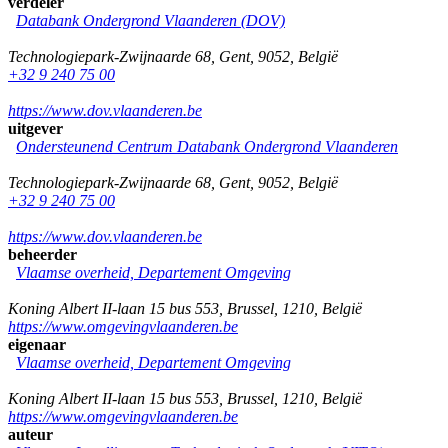
verdeler
Databank Ondergrond Vlaanderen (DOV)
Technologiepark-Zwijnaarde 68
,
Gent
,
9052
,
België
+32 9 240 75 00
https://www.dov.vlaanderen.be
uitgever
Ondersteunend Centrum Databank Ondergrond Vlaanderen
Technologiepark-Zwijnaarde 68
,
Gent
,
9052
,
België
+32 9 240 75 00
https://www.dov.vlaanderen.be
beheerder
Vlaamse overheid, Departement Omgeving
Koning Albert II-laan 15 bus 553
,
Brussel
,
1210
,
België
https://www.omgevingvlaanderen.be
eigenaar
Vlaamse overheid, Departement Omgeving
Koning Albert II-laan 15 bus 553
,
Brussel
,
1210
,
België
https://www.omgevingvlaanderen.be
auteur