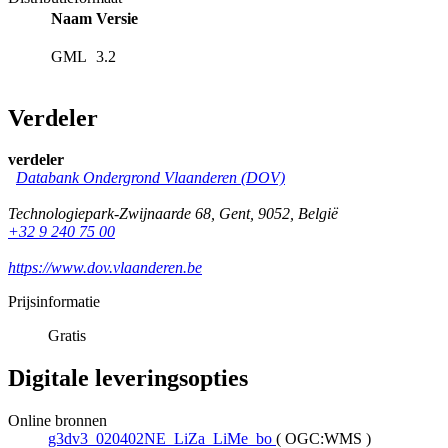
Naam
Versie
GML
3.2
Verdeler
verdeler
Databank Ondergrond Vlaanderen (DOV)
Technologiepark-Zwijnaarde 68
,
Gent
,
9052
,
België
+32 9 240 75 00
https://www.dov.vlaanderen.be
Prijsinformatie
Gratis
Digitale leveringsopties
Online bronnen
g3dv3_020402NE_LiZa_LiMe_bo
(
OGC:WMS
)