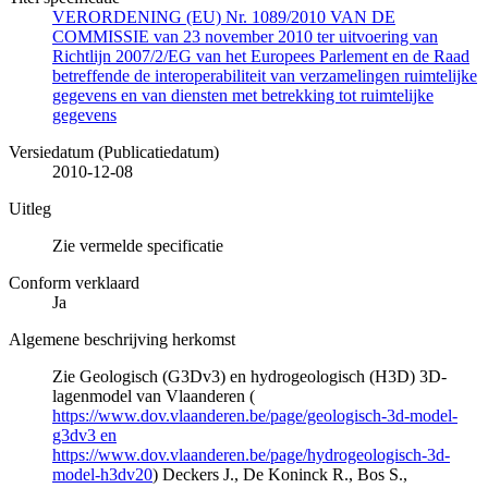
VERORDENING (EU) Nr. 1089/2010 VAN DE
COMMISSIE van 23 november 2010 ter uitvoering van
Richtlijn 2007/2/EG van het Europees Parlement en de Raad
betreffende de interoperabiliteit van verzamelingen ruimtelijke
gegevens en van diensten met betrekking tot ruimtelijke
gegevens
Versiedatum (Publicatiedatum)
2010-12-08
Uitleg
Zie vermelde specificatie
Conform verklaard
Ja
Algemene beschrijving herkomst
Zie Geologisch (G3Dv3) en hydrogeologisch (H3D) 3D-
lagenmodel van Vlaanderen (
https://www.dov.vlaanderen.be/page/geologisch-3d-model-
g3dv3 en
https://www.dov.vlaanderen.be/page/hydrogeologisch-3d-
model-h3dv20
) Deckers J., De Koninck R., Bos S.,