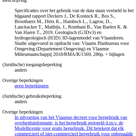
Beschrijving
Specificaties over het gebruik van de data staan vermeld in het
bijgaand rapport Deckers J., De Koninck R., Bos S.,
Broothaers M., Dirix K., Hambsch L., Lagrou, D.,
Lanckacker T., Matthijs, J., Rombaut B., Van Baelen K. &
Van Haren T., 2019. Geologisch (G3Dv3) en
hydrogeologisch (H3D) 3D-lagenmodel van Vlaanderen.
Studie uitgevoerd in opdracht van: Vlaams Planbureau voor
Omgeving (Departement Omgeving) en Vlaamse
Milieumaatschappij 2018/RMA/R/1569, 286p. + bijlagen
(Juridische) toegangsbeperking
anders
Overige beperkingen
geen beperkingen
(Juridische) gebruiksbeperking
anders
Overige beperkingen
In uitvoering van het Vlaamse decreet voor hergebruik van
overheidsinformatie, is het hergebruik geregeld d.m.v. de
Modellicentie voor gratis hergebruik. Dit betekent dat elk
commercieel of niet-commercieel hergebruik voor onbepaalde