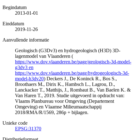
Begindatum
2013-01-01
Einddatum
2019-11-26
Aanvullende informatie
Geologisch (G3Dv3) en hydrogeologisch (H3D) 3D-
lagenmodel van Vlaanderen (
https://www.dov.vlaanderen.be/page/geologisch-3d-model-
g3dv3 en
https://www.dov.vlaanderen.be/page/hydrogeologisch-3d-
model-h3dv20
) Deckers J., De Koninck R., Bos S.,
Broothaers M., Dirix K., Hambsch L., Lagrou, D.,
Lanckacker T., Matthijs, J., Rombaut B., Van Baelen K. &
Van Haren T., 2019. Studie uitgevoerd in opdracht van:
Vlaams Planbureau voor Omgeving (Departement
Omgeving) en Vlaamse Milieumaatschappij
2018/RMA/R/1569, 286p + bijlagen.
Unieke code
EPSG:31370
Distributieformaat