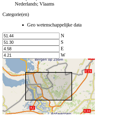
Nederlands; Vlaams
Categorie(en)
Geo wetenschappelijke data
N
S
E
W