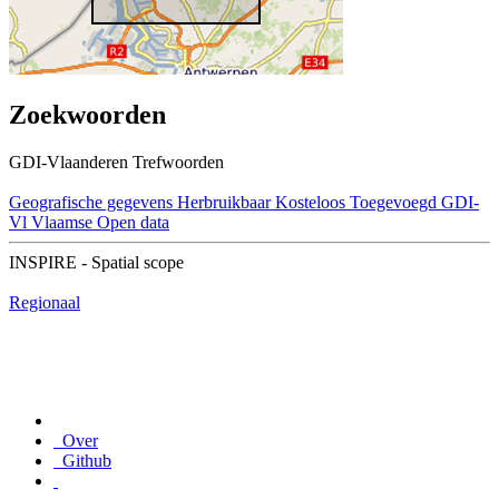
Zoekwoorden
GDI-Vlaanderen Trefwoorden
Geografische gegevens
Herbruikbaar
Kosteloos
Toegevoegd GDI-
Vl
Vlaamse Open data
INSPIRE - Spatial scope
Regionaal
Over
Github