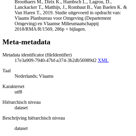
Broothaers M., Dirix K., Hambsch L., Lagrou, D.,
Lanckacker T., Matthijs, J., Rombaut B., Van Baelen K. &
Van Haren T., 2019. Studie uitgevoerd in opdracht van:
Vlaams Planbureau voor Omgeving (Departement
Omgeving) en Vlaamse Milieumaatschappij
2018/RMA/R/1569, 286p + bijlagen.
Meta-metadata
Metadata identificator (fileIdentifier)
17e3a909-7940-47bf-a374-3b2db56989d2
XML
Taal
Nederlands; Vlaams
Karakterset
utf8
Hiërarchisch niveau
dataset
Beschrijving hiërarchisch niveau
dataset