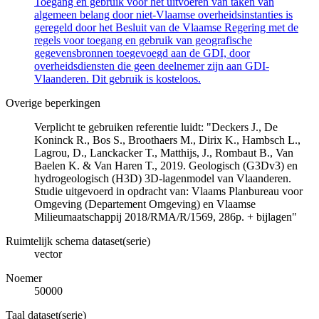
Toegang en gebruik voor het uitvoeren van taken van
algemeen belang door niet-Vlaamse overheidsinstanties is
geregeld door het Besluit van de Vlaamse Regering met de
regels voor toegang en gebruik van geografische
gegevensbronnen toegevoegd aan de GDI, door
overheidsdiensten die geen deelnemer zijn aan GDI-
Vlaanderen. Dit gebruik is kosteloos.
Overige beperkingen
Verplicht te gebruiken referentie luidt: "Deckers J., De
Koninck R., Bos S., Broothaers M., Dirix K., Hambsch L.,
Lagrou, D., Lanckacker T., Matthijs, J., Rombaut B., Van
Baelen K. & Van Haren T., 2019. Geologisch (G3Dv3) en
hydrogeologisch (H3D) 3D-lagenmodel van Vlaanderen.
Studie uitgevoerd in opdracht van: Vlaams Planbureau voor
Omgeving (Departement Omgeving) en Vlaamse
Milieumaatschappij 2018/RMA/R/1569, 286p. + bijlagen"
Ruimtelijk schema dataset(serie)
vector
Noemer
50000
Taal dataset(serie)