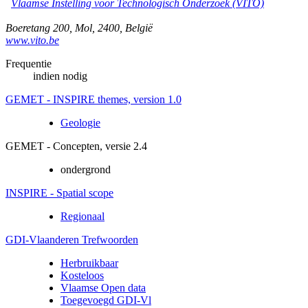
Vlaamse Instelling voor Technologisch Onderzoek (VITO)
Boeretang 200
,
Mol
,
2400
,
België
www.vito.be
Frequentie
indien nodig
GEMET - INSPIRE themes, version 1.0
Geologie
GEMET - Concepten, versie 2.4
ondergrond
INSPIRE - Spatial scope
Regionaal
GDI-Vlaanderen Trefwoorden
Herbruikbaar
Kosteloos
Vlaamse Open data
Toegevoegd GDI-Vl