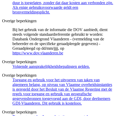
duur is toegelaten, zonder dat daar kosten aan verbonden zijn.
Als enige gebruiksvoorwaarde geldt een
bronvermeldingsplicht.
Overige beperkingen
Bij het gebruik van de informatie die DOV aanbiedt, dient
steeds volgende standaardreferentie gebruikt te worden:
Databank Ondergrond Vlaanderen - (vermelding van de
beheerder en de specifieke geraadpleegde gegevens) -
Geraadpleegd op dd/mm/jjjj, op
https://www.dov.vlaanderen.be
Overige beperkingen
Volgende aansprakelijkheidsbepalingen gelden.
Overige beperkingen
Toegang en gebruik voor het uitvoeren van taken van
algemeen belang, op niveau van Vlaamse overheidsinstanties
is geregeld door het Besluit van de Vlaamse Regering met de
regels voor toegang en gebruik van geografische
gegevensbronnen toegevoegd aan de GDI, door deelnemers
GDI-Vlaanderen. Dit gebruik is kosteloos.
Overige beperkingen