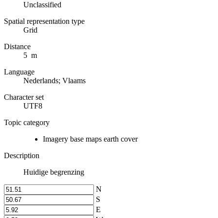
Unclassified
Spatial representation type
Grid
Distance
5 m
Language
Nederlands; Vlaams
Character set
UTF8
Topic category
Imagery base maps earth cover
Description
Huidige begrenzing
N
S
E