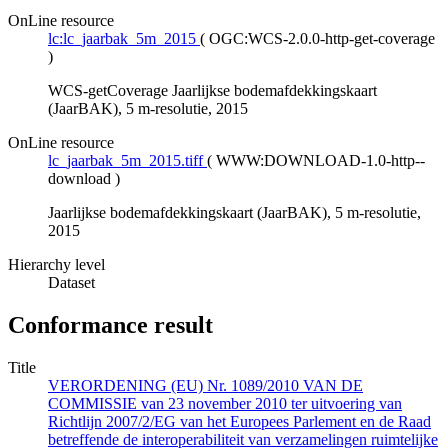
OnLine resource
lc:lc_jaarbak_5m_2015
(
OGC:WCS-2.0.0-http-get-coverage
)
WCS-getCoverage Jaarlijkse bodemafdekkingskaart
(JaarBAK), 5 m-resolutie, 2015
OnLine resource
lc_jaarbak_5m_2015.tiff
(
WWW:DOWNLOAD-1.0-http--
download
)
Jaarlijkse bodemafdekkingskaart (JaarBAK), 5 m-resolutie,
2015
Hierarchy level
Dataset
Conformance result
Title
VERORDENING (EU) Nr. 1089/2010 VAN DE
COMMISSIE van 23 november 2010 ter uitvoering van
Richtlijn 2007/2/EG van het Europees Parlement en de Raad
betreffende de interoperabiliteit van verzamelingen ruimtelijke