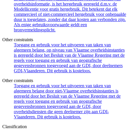
overheidsinformatie, is het hergebruik geregeld d.m.v. de
Modellicentie voor gratis hergebruik. Dit betekent dat elk
commercieel of niet-commercieel hergebruik voor onbepaalde
duur is toegelaten, zonder dat daar kosten aan verbonden zijn.
Als enige gebruiksvoorwaarde geldt een
bronvermeldingsplicht.
Other constraints
Toegang en gebruik voor het uitvoeren van taken van
algemeen belang, op niveau van Vlaamse overheidsinstanties
is geregeld door het Besluit van de Vlaamse Regering met de
regels voor toegang en gebruik van geografische
gegevensbronnen toegevoegd aan de GDI, door deelnemers
GDI-Vlaanderen. Dit gebruik is kosteloos.
Other constraints
Toegang en gebruik voor het uitvoeren van taken van
algemeen belang door niet-Vlaamse overheidsinstanties is
geregeld door het Besluit van de Vlaamse Regering met de
regels voor toegang en gebruik van geografische
gegevensbronnen toegevoegd aan de GDI, door
overheidsdiensten die geen deelnemer zijn aan GDI-
Vlaanderen. Dit gebruik is kosteloos.
Classification