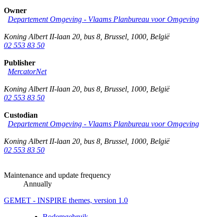
Owner
Departement Omgeving - Vlaams Planbureau voor Omgeving
Koning Albert II-laan 20, bus 8
,
Brussel
,
1000
,
België
02 553 83 50
Publisher
MercatorNet
Koning Albert II-laan 20, bus 8
,
Brussel
,
1000
,
België
02 553 83 50
Custodian
Departement Omgeving - Vlaams Planbureau voor Omgeving
Koning Albert II-laan 20, bus 8
,
Brussel
,
1000
,
België
02 553 83 50
Maintenance and update frequency
Annually
GEMET - INSPIRE themes, version 1.0
Bodemgebruik