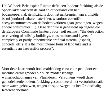
Het Witboek Beleidsplan Ruimte definieert 'bodemafdekking' als de
oppervlakte waarvan de aard en/of toestand van het
bodemoppervlak gewijzigd is door het aanbrengen van artificiële,
(semi-)ondoorlaatbare materialen, waardoor essentiële
ecosysteemfuncties van de bodem verloren gaan (woningen, wegen,
andere constructies …). Deze definitie is gebaseerd op degene die
de Europese Commissie hanteert voor ‘soil sealing’: "the destruction
or covering of soils by buildings, constructions and layers of
completely or partly impermeable artificial material (asphalt,
concrete, etc.). It is the most intense form of land take and is
essentially an irreversible process".
Voor deze kaart wordt bodemafdekking eerst voorspeld door een
machinelearningmodel o.b.v. de middenschalige
winterluchtopnames van Vlaanderen. Vervolgens wordt deze
gemodelleerde bodemafdekking gecombineerd met vectorinformatie
over water, gebouwen, wegen en spoorwegen uit het Grootschalig
Referentiebestand.