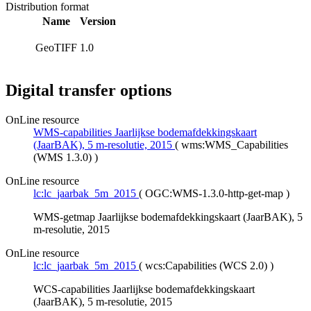
Distribution format
Name
Version
GeoTIFF
1.0
Digital transfer options
OnLine resource
WMS-capabilities Jaarlijkse bodemafdekkingskaart
(JaarBAK), 5 m-resolutie, 2015
(
wms:WMS_Capabilities
(WMS 1.3.0)
)
OnLine resource
lc:lc_jaarbak_5m_2015
(
OGC:WMS-1.3.0-http-get-map
)
WMS-getmap Jaarlijkse bodemafdekkingskaart (JaarBAK), 5
m-resolutie, 2015
OnLine resource
lc:lc_jaarbak_5m_2015
(
wcs:Capabilities (WCS 2.0)
)
WCS-capabilities Jaarlijkse bodemafdekkingskaart
(JaarBAK), 5 m-resolutie, 2015