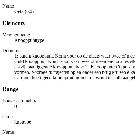
Name
Getal(6,0)
Elements
Member name
Knooppunttype
Definition
1: parent knooppunt. Komt voor op de plaats waar twee of meer
child knooppunt. Komt voor waar twee of meerdere locaties elk
als zijn aanliggende knooppunt 'type 1'. Knooppunten 'type 2' 
vormen. Voorbeeld: trajecten op en onder een brug kruisen el
startpunt heeft geen knooppuntnummer en wordt ter info aange
Range
Lower cardinality
0
Code
knpttype
Name