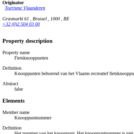
Originator
Toerisme Vlaanderen
Grasmarkt 61 , Brussel , 1000 , BE
+32 (0)2 504 03 00
Property description
Property name
Fietsknooppunten
Definition
Knooppunten behorend van het Vlaams recreatief fietsknoopp
Abstract
false
Elements
Member name
Knooppuntnummer
Definition
Het nummer van het knooppunt. Het knooppuntnummer is niet 