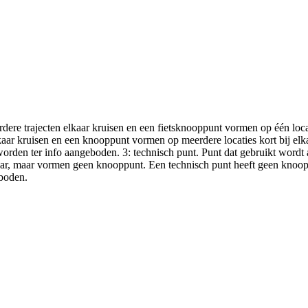
dere trajecten elkaar kruisen en een fietsknooppunt vormen op één loc
aar kruisen en een knooppunt vormen op meerdere locaties kort bij el
worden ter info aangeboden. 3: technisch punt. Punt dat gebruikt wordt
kaar, maar vormen geen knooppunt. Een technisch punt heeft geen knoo
boden.