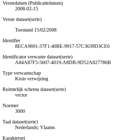
Versiedatum (Publicatiedatum)
2008-02-15
Versie dataset(serie)
Toestand 15/02/2008
Identifier
8ECA9691-37F1-40BE-9917-57C3639D3CE6
Identificator verwante dataset(serie)
A84A87F5-5607-4019-A8DB-9D52A827786B
Type verwantschap
Kruis verwijzing
Ruimtelijk schema dataset(serie)
vector
Noemer
3000
Taal dataset(serie)
Nederlands; Vlaams
Karakterset