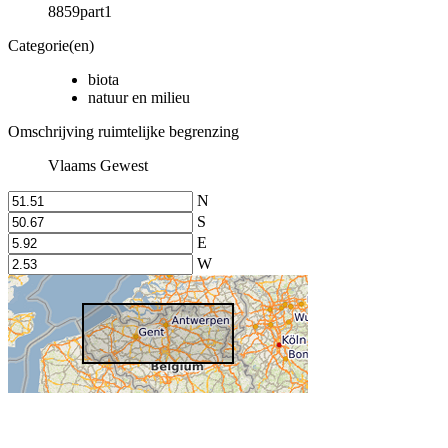
8859part1
Categorie(en)
biota
natuur en milieu
Omschrijving ruimtelijke begrenzing
Vlaams Gewest
N
S
E
W