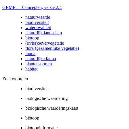
GEMET - Concepten, versie 2.4
natuurwaarde
biodiversiteit
waterkwaliteit
natuurlijk landschap
biotoop
(rivier)oevervegetatie
flora (gezamenlijke vegetatie)
fauna
natuurlijke fauna
plantensoorten
habitat
Zoekwoorden
biodiversiteit
biologische waardering
biologische waarderingskaart
biotoop
biotoopinformatie