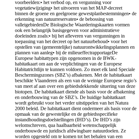
voorbeelden:• het verbod op, en vergunning voor
vegetatiewijziging• het uitvoeren van het MAP-decreet
binnen de groene en geelgroene gewestplanbestemmingen• de
erkenning van natuurreservaten• de bebossing van
valleigebiedenDe Biologische Waarderingskaarten vormen
ook een belangrijk basisgegeven voor administratieve
doeleinden zoals:• bij het afleveren van vergunningen in
toepassing van het decreet op het natuurbehoud• voor het
opstellen van (gemeentelijke) natuurontwikkelingsplannen en
plannen van aanleg• bij de milieueffectrapportageDe
Europese habitattypen zijn opgenomen in de BWK-
habitatkaart om aan de verplichtingen van de Europese
Habitatrichtlijn te kunnen voldoen. Zo moet elk land Speciale
Beschermingszones (SBZ’s) afbakenen. Met de habitatkaart
beschikte Vlaanderen als een van de weinige Europese regio’s
van meet af aan over een gebiedsdekkende situering van deze
biotopen. De habitatkaart diende als basis voor de afbakening
en onderbouwing van de SBZ’s. De huidige habitatkaart
wordt gebruikt voor het verder uitstippelen van het Natura
2000 beleid. De habitatkaart dient ondermeer als basis voor de
opmaak van de gewestelijke en de gebiedsspecifieke
instandhoudingsdoelstellingen (IHD’s). De IHD’s zijn
welomschreven, qua haalbaarheid wetenschappelijk
onderbouwde en juridisch afdwingbare natuurdoelen. Ze
worden opgesteld om te komen tot het behalen van een