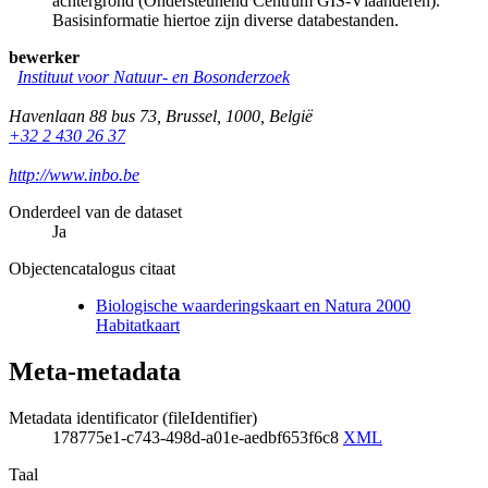
achtergrond (Ondersteunend Centrum GIS-Vlaanderen).
Basisinformatie hiertoe zijn diverse databestanden.
bewerker
Instituut voor Natuur- en Bosonderzoek
Havenlaan 88 bus 73
,
Brussel
,
1000
,
België
+32 2 430 26 37
http://www.inbo.be
Onderdeel van de dataset
Ja
Objectencatalogus citaat
Biologische waarderingskaart en Natura 2000
Habitatkaart
Meta-metadata
Metadata identificator (fileIdentifier)
178775e1-c743-498d-a01e-aedbf653f6c8
XML
Taal