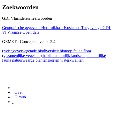
Zoekwoorden
GDI-Vlaanderen Trefwoorden
Geografische gegevens
Herbruikbaar
Kosteloos
Toegevoegd GDI-
Vl
Vlaamse Open data
GEMET - Concepten, versie 2.4
(rivier)oevervegetatie
biodiversiteit
biotoop
fauna
flora
(gezamenlijke vegetatie)
habitat
natuurlijk landschap
natuurlijke
fauna
natuurwaarde
plantensoorten
waterkwaliteit
Over
Github