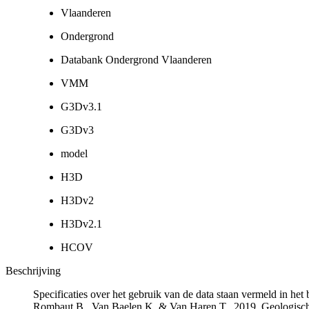
Vlaanderen
Ondergrond
Databank Ondergrond Vlaanderen
VMM
G3Dv3.1
G3Dv3
model
H3D
H3Dv2
H3Dv2.1
HCOV
Beschrijving
Specificaties over het gebruik van de data staan vermeld in he
Rombaut B., Van Baelen K. & Van Haren T., 2019. Geologisch