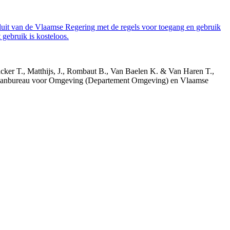
luit van de Vlaamse Regering met de regels voor toegang en gebruik
gebruik is kosteloos.
acker T., Matthijs, J., Rombaut B., Van Baelen K. & Van Haren T.,
 Planbureau voor Omgeving (Departement Omgeving) en Vlaamse