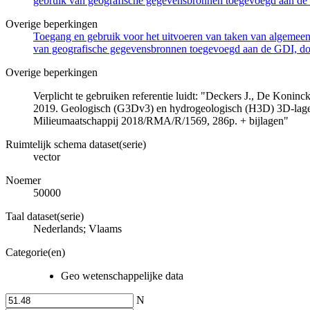
gebruik van geografische gegevensbronnen toegevoegd aan de 
Overige beperkingen
Toegang en gebruik voor het uitvoeren van taken van algemeen 
van geografische gegevensbronnen toegevoegd aan de GDI, door
Overige beperkingen
Verplicht te gebruiken referentie luidt: "Deckers J., De Koni
2019. Geologisch (G3Dv3) en hydrogeologisch (H3D) 3D-lage
Milieumaatschappij 2018/RMA/R/1569, 286p. + bijlagen"
Ruimtelijk schema dataset(serie)
vector
Noemer
50000
Taal dataset(serie)
Nederlands; Vlaams
Categorie(en)
Geo wetenschappelijke data
N