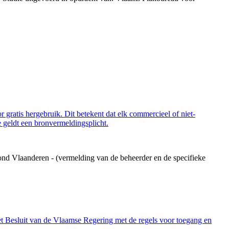
 gratis hergebruik. Dit betekent dat elk commercieel of niet-
 geldt een bronvermeldingsplicht.
ond Vlaanderen - (vermelding van de beheerder en de specifieke
et Besluit van de Vlaamse Regering met de regels voor toegang en