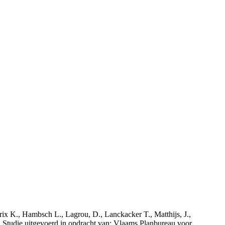
rix K., Hambsch L., Lagrou, D., Lanckacker T., Matthijs, J.,
tudie uitgevoerd in opdracht van: Vlaams Planbureau voor