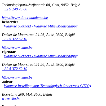
Technologiepark-Zwijnaarde 68
,
Gent
,
9052
,
België
+32 9 240 75 00
https://www.dov.vlaanderen.be
beheerder
Vlaamse overheid - Vlaamse MilieuMaatschappij
Dokter de Moorstraat 24-26
,
Aalst
,
9300
,
België
+32 5 372 62 10
https://www.vmm.be
eigenaar
Vlaamse overheid - Vlaamse MilieuMaatschappij
Dokter de Moorstraat 24-26
,
Aalst
,
9300
,
België
+32 5 372 62 10
https://www.vmm.be
auteur
Vlaamse Instelling voor Technologisch Onderzoek (VITO)
Boeretang 200
,
Mol
,
2400
,
België
www.vito.be