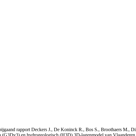
t bijgaand rapport Deckers J., De Koninck R., Bos S., Broothaers M., Di
 (G3Dv3) en hydrogeologisch (H3D) 3D-lagenmodel van Vlaanderen. S