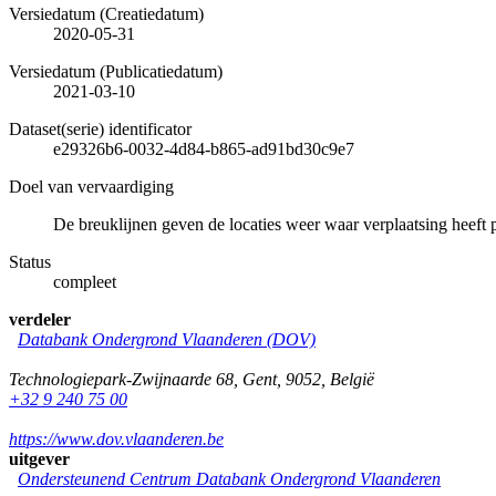
Versiedatum (Creatiedatum)
2020-05-31
Versiedatum (Publicatiedatum)
2021-03-10
Dataset(serie) identificator
e29326b6-0032-4d84-b865-ad91bd30c9e7
Doel van vervaardiging
De breuklijnen geven de locaties weer waar verplaatsing heeft 
Status
compleet
verdeler
Databank Ondergrond Vlaanderen (DOV)
Technologiepark-Zwijnaarde 68
,
Gent
,
9052
,
België
+32 9 240 75 00
https://www.dov.vlaanderen.be
uitgever
Ondersteunend Centrum Databank Ondergrond Vlaanderen