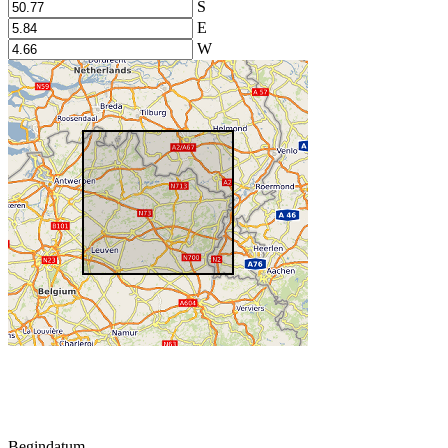
S
E
W
Begindatum