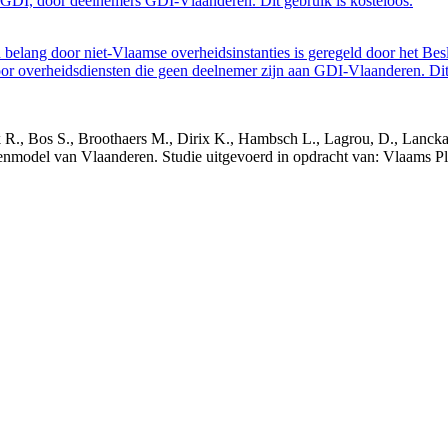
GDI, door deelnemers GDI-Vlaanderen. Dit gebruik is kosteloos.
belang door niet-Vlaamse overheidsinstanties is geregeld door het Bes
 overheidsdiensten die geen deelnemer zijn aan GDI-Vlaanderen. Dit 
nck R., Bos S., Broothaers M., Dirix K., Hambsch L., Lagrou, D., Lanck
nmodel van Vlaanderen. Studie uitgevoerd in opdracht van: Vlaams