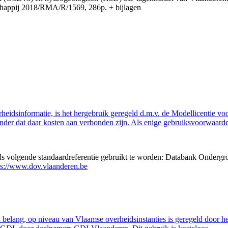
appij 2018/RMA/R/1569, 286p. + bijlagen
eidsinformatie, is het hergebruik geregeld d.m.v. de Modellicentie voor
nder dat daar kosten aan verbonden zijn. Als enige gebruiksvoorwaarde
eds volgende standaardreferentie gebruikt te worden: Databank Ondergr
ps://www.dov.vlaanderen.be
belang, op niveau van Vlaamse overheidsinstanties is geregeld door h