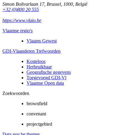
Simon Bolivarlaan 17
,
Brussel
,
1000
,
België
+32 (0)800 20 555
https://www.vlaio.be
Vlaamse regio's
Vlaams Gewest
GDI-Vlaanderen Trefwoorden
Kosteloos
Herbruikbaar
Geografische gegevens
Toegevoegd GDI-Vl
Vlaamse Open data
Zoekwoorden
brownfield
convenant
projectgebied
Data.gov.be themes