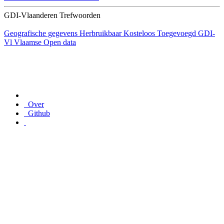
GDI-Vlaanderen Trefwoorden
Geografische gegevens
Herbruikbaar
Kosteloos
Toegevoegd GDI-
Vl
Vlaamse Open data
Over
Github