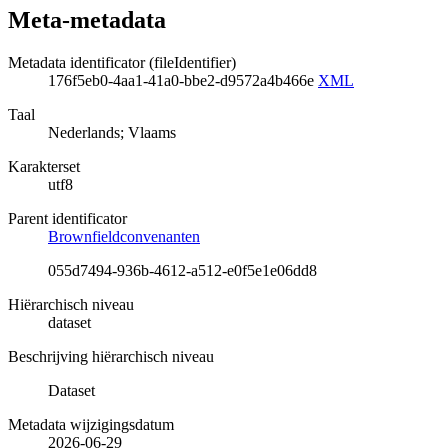
Meta-metadata
Metadata identificator (fileIdentifier)
176f5eb0-4aa1-41a0-bbe2-d9572a4b466e
XML
Taal
Nederlands; Vlaams
Karakterset
utf8
Parent identificator
Brownfieldconvenanten
055d7494-936b-4612-a512-e0f5e1e06dd8
Hiërarchisch niveau
dataset
Beschrijving hiërarchisch niveau
Dataset
Metadata wijzigingsdatum
2026-06-29