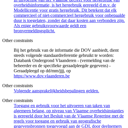
overheidsinformatie, is het hergebruik geregeld d.m.v. de
Modellicentie voor gratis hergebruik. Dit betekent dat elk
commercieel of niet-commercieel hergebruik voor onbepaalde
duur is toegelaten, zonder dat daar kosten aan verbonden zijn.
Als enige gebruiksvoorwaarde geldt een
bronvermeldingsplicht.
Other constraints
Bij het gebruik van de informatie die DOV aanbiedt, dient
steeds volgende standaardreferentie gebruikt te worden:
Databank Ondergrond Vlaanderen - (vermelding van de
beheerder en de specifieke geraadpleegde gegevens) -
Geraadpleegd op dd/mm/jjjj, op
https://www.dov.vlaanderen.be
Other constraints
Volgende aansprakelijkheidsbepalingen gelden.
Other constraints
Toegang en gebruik voor het uitvoeren van taken van
algemeen belang, op niveau van Vlaamse overheidsinstanties
is geregeld door het Besluit van de Vlaamse Regering met de
regels voor toegang en gebruik van geografische
gegevensbronnen toegevoegd aan de GDI, door deelnemers