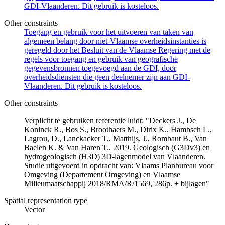
GDI-Vlaanderen. Dit gebruik is kosteloos.
Other constraints
Toegang en gebruik voor het uitvoeren van taken van
algemeen belang door niet-Vlaamse overheidsinstanties is
geregeld door het Besluit van de Vlaamse Regering met de
regels voor toegang en gebruik van geografische
gegevensbronnen toegevoegd aan de GDI, door
overheidsdiensten die geen deelnemer zijn aan GDI-
Vlaanderen. Dit gebruik is kosteloos.
Other constraints
Verplicht te gebruiken referentie luidt: "Deckers J., De
Koninck R., Bos S., Broothaers M., Dirix K., Hambsch L.,
Lagrou, D., Lanckacker T., Matthijs, J., Rombaut B., Van
Baelen K. & Van Haren T., 2019. Geologisch (G3Dv3) en
hydrogeologisch (H3D) 3D-lagenmodel van Vlaanderen.
Studie uitgevoerd in opdracht van: Vlaams Planbureau voor
Omgeving (Departement Omgeving) en Vlaamse
Milieumaatschappij 2018/RMA/R/1569, 286p. + bijlagen"
Spatial representation type
Vector