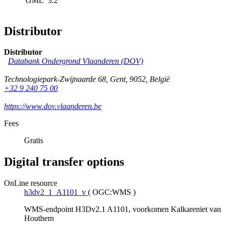
GML
3.2
Distributor
Distributor
Databank Ondergrond Vlaanderen (DOV)
Technologiepark-Zwijnaarde 68
,
Gent
,
9052
,
België
+32 9 240 75 00
https://www.dov.vlaanderen.be
Fees
Gratis
Digital transfer options
OnLine resource
h3dv2_1_A1101_v
(
OGC:WMS
)
WMS-endpoint H3Dv2.1 A1101, voorkomen Kalkareniet van
Houthem