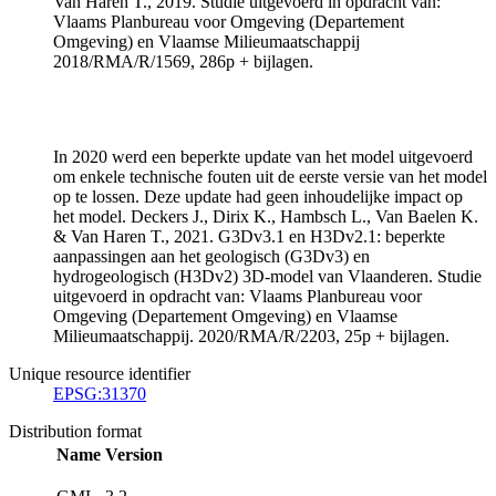
Van Haren T., 2019. Studie uitgevoerd in opdracht van:
Vlaams Planbureau voor Omgeving (Departement
Omgeving) en Vlaamse Milieumaatschappij
2018/RMA/R/1569, 286p + bijlagen.
In 2020 werd een beperkte update van het model uitgevoerd
om enkele technische fouten uit de eerste versie van het model
op te lossen. Deze update had geen inhoudelijke impact op
het model. Deckers J., Dirix K., Hambsch L., Van Baelen K.
& Van Haren T., 2021. G3Dv3.1 en H3Dv2.1: beperkte
aanpassingen aan het geologisch (G3Dv3) en
hydrogeologisch (H3Dv2) 3D-model van Vlaanderen. Studie
uitgevoerd in opdracht van: Vlaams Planbureau voor
Omgeving (Departement Omgeving) en Vlaamse
Milieumaatschappij. 2020/RMA/R/2203, 25p + bijlagen.
Unique resource identifier
EPSG:31370
Distribution format
Name
Version