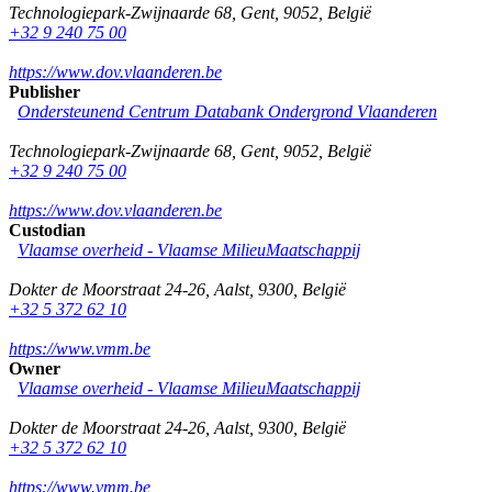
Technologiepark-Zwijnaarde 68
,
Gent
,
9052
,
België
+32 9 240 75 00
https://www.dov.vlaanderen.be
Publisher
Ondersteunend Centrum Databank Ondergrond Vlaanderen
Technologiepark-Zwijnaarde 68
,
Gent
,
9052
,
België
+32 9 240 75 00
https://www.dov.vlaanderen.be
Custodian
Vlaamse overheid - Vlaamse MilieuMaatschappij
Dokter de Moorstraat 24-26
,
Aalst
,
9300
,
België
+32 5 372 62 10
https://www.vmm.be
Owner
Vlaamse overheid - Vlaamse MilieuMaatschappij
Dokter de Moorstraat 24-26
,
Aalst
,
9300
,
België
+32 5 372 62 10
https://www.vmm.be