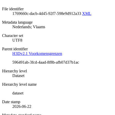
File identifier
1769660c-dacb-4d45-92f7-598e9d912a33
XML
Metadata language
Nederlands; Vlaams
Character set
UTF8
Parent identifier
H3Dv2.1 Voorkomensgrenzen
596491ab-3fcd-4aad-8f8b-afb07d37b1ac
Hierarchy level
Dataset
Hierarchy level name
dataset
Date stamp
2026-06-22