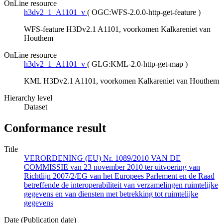
OnLine resource
h3dv2_1_A1101_v
(
OGC:WFS-2.0.0-http-get-feature
)
WFS-feature H3Dv2.1 A1101, voorkomen Kalkareniet van
Houthem
OnLine resource
h3dv2_1_A1101_v
(
GLG:KML-2.0-http-get-map
)
KML H3Dv2.1 A1101, voorkomen Kalkareniet van Houthem
Hierarchy level
Dataset
Conformance result
Title
VERORDENING (EU) Nr. 1089/2010 VAN DE
COMMISSIE van 23 november 2010 ter uitvoering van
Richtlijn 2007/2/EG van het Europees Parlement en de Raad
betreffende de interoperabiliteit van verzamelingen ruimtelijke
gegevens en van diensten met betrekking tot ruimtelijke
gegevens
Date (Publication date)