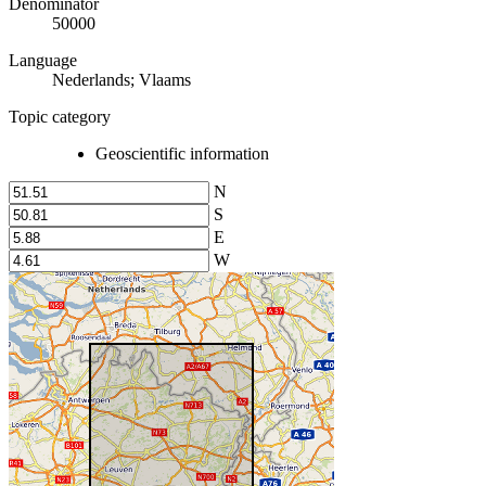
Denominator
50000
Language
Nederlands; Vlaams
Topic category
Geoscientific information
N
S
E
W