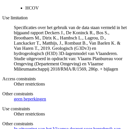
HCOV
Use limitation
Specificaties over het gebruik van de data staan vermeld in het
bijgaand rapport Deckers J., De Koninck R., Bos S.,
Broothaers M., Dirix K., Hambsch L., Lagrou, D.,
Lanckacker T., Matthijs, J., Rombaut B., Van Baelen K. &
Van Haren T., 2019. Geologisch (G3Dv3) en
hydrogeologisch (H3D) 3D-lagenmodel van Vlaanderen.
Studie uitgevoerd in opdracht van: Vlaams Planbureau voor
Omgeving (Departement Omgeving) en Vlaamse
Milieumaatschappij 2018/RMA/R/1569, 286p. + bijlagen
Access constraints
Other restrictions
Other constraints
geen beperkingen
Use constraints
Other restrictions
Other constraints
In uitvoering van het Vlaamse decreet voor hergebruik van