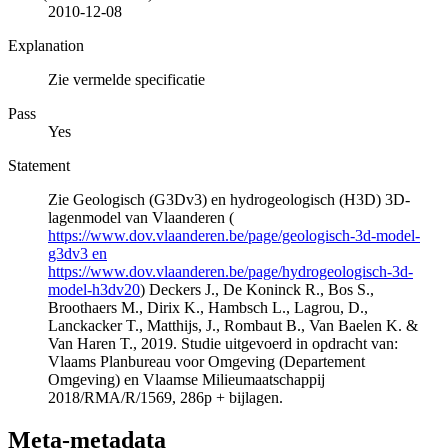
2010-12-08
Explanation
Zie vermelde specificatie
Pass
Yes
Statement
Zie Geologisch (G3Dv3) en hydrogeologisch (H3D) 3D-
lagenmodel van Vlaanderen (
https://www.dov.vlaanderen.be/page/geologisch-3d-model-
g3dv3 en
https://www.dov.vlaanderen.be/page/hydrogeologisch-3d-
model-h3dv20
) Deckers J., De Koninck R., Bos S.,
Broothaers M., Dirix K., Hambsch L., Lagrou, D.,
Lanckacker T., Matthijs, J., Rombaut B., Van Baelen K. &
Van Haren T., 2019. Studie uitgevoerd in opdracht van:
Vlaams Planbureau voor Omgeving (Departement
Omgeving) en Vlaamse Milieumaatschappij
2018/RMA/R/1569, 286p + bijlagen.
Meta-metadata