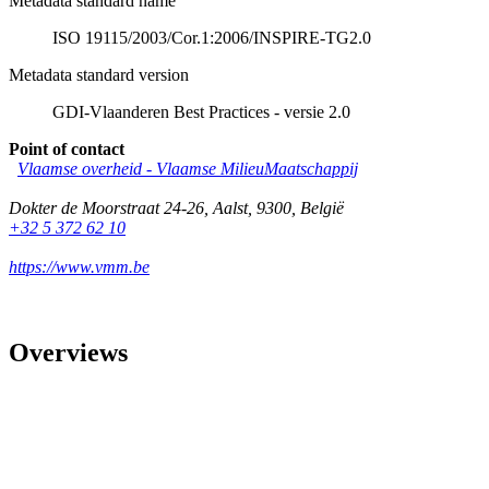
Metadata standard name
ISO 19115/2003/Cor.1:2006/INSPIRE-TG2.0
Metadata standard version
GDI-Vlaanderen Best Practices - versie 2.0
Point of contact
Vlaamse overheid - Vlaamse MilieuMaatschappij
Dokter de Moorstraat 24-26
,
Aalst
,
9300
,
België
+32 5 372 62 10
https://www.vmm.be
Overviews