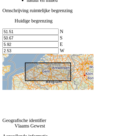
natuur en milieu
Omschrijving ruimtelijke begrenzing
Huidige begrenzing
N
S
E
W
Geografische identifier
Vlaams Gewest