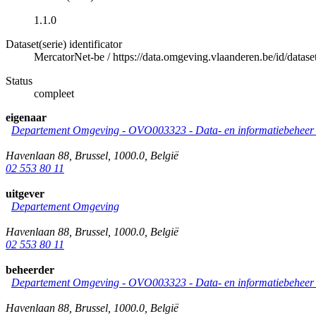
1.1.0
Dataset(serie) identificator
MercatorNet-be
/
https://data.omgeving.vlaanderen.be/id/datase
Status
compleet
eigenaar
Departement Omgeving - OVO003323 - Data- en informatiebeheer &
Havenlaan 88
,
Brussel
,
1000.0
,
België
02 553 80 11
uitgever
Departement Omgeving
Havenlaan 88
,
Brussel
,
1000.0
,
België
02 553 80 11
beheerder
Departement Omgeving - OVO003323 - Data- en informatiebeheer &
Havenlaan 88
,
Brussel
,
1000.0
,
België