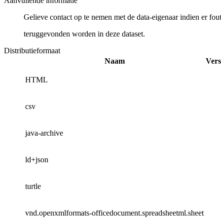
Aanvullende informatie
Gelieve contact op te nemen met de data-eigenaar indien er fou
teruggevonden worden in deze dataset.
Distributieformaat
Naam
Vers
HTML
csv
java-archive
ld+json
turtle
vnd.openxmlformats-officedocument.spreadsheetml.sheet