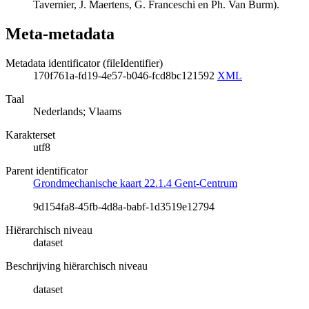
Tavernier, J. Maertens, G. Franceschi en Ph. Van Burm).
Meta-metadata
Metadata identificator (fileIdentifier)
170f761a-fd19-4e57-b046-fcd8bc121592
XML
Taal
Nederlands; Vlaams
Karakterset
utf8
Parent identificator
Grondmechanische kaart 22.1.4 Gent-Centrum
9d154fa8-45fb-4d8a-babf-1d3519e12794
Hiërarchisch niveau
dataset
Beschrijving hiërarchisch niveau
dataset