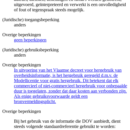
uitgevoerd, geïnterpreteerd en verwerkt is een onvolledigheid
of fout of tegenspraak steeds mogelijk.
(Juridische) toegangsbeperking
anders
Overige beperkingen
geen beperkingen
(Juridische) gebruiksbeperking
anders
Overige beperkingen
In uitvoering van het Vlaamse decreet voor hergebruik van
overheidsinformatie, is het hergebruik geregeld d.m.v. de
Modellicentie voor gratis hergebruik. Dit betekent dat elk
commercieel of niet-commercieel hergebruik voor onbepaalde
duur is toegelaten, zonder dat daar kosten aan verbonden zijn.
Als enige gebruiksvoorwaarde geldt een
bronvermeldingsplicht.
Overige beperkingen
Bij het gebruik van de informatie die DOV aanbiedt, dient
steeds volgende standaardreferentie gebruikt te worden: