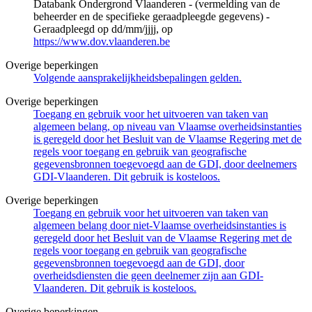
Databank Ondergrond Vlaanderen - (vermelding van de
beheerder en de specifieke geraadpleegde gegevens) -
Geraadpleegd op dd/mm/jjjj, op
https://www.dov.vlaanderen.be
Overige beperkingen
Volgende aansprakelijkheidsbepalingen gelden.
Overige beperkingen
Toegang en gebruik voor het uitvoeren van taken van
algemeen belang, op niveau van Vlaamse overheidsinstanties
is geregeld door het Besluit van de Vlaamse Regering met de
regels voor toegang en gebruik van geografische
gegevensbronnen toegevoegd aan de GDI, door deelnemers
GDI-Vlaanderen. Dit gebruik is kosteloos.
Overige beperkingen
Toegang en gebruik voor het uitvoeren van taken van
algemeen belang door niet-Vlaamse overheidsinstanties is
geregeld door het Besluit van de Vlaamse Regering met de
regels voor toegang en gebruik van geografische
gegevensbronnen toegevoegd aan de GDI, door
overheidsdiensten die geen deelnemer zijn aan GDI-
Vlaanderen. Dit gebruik is kosteloos.
Overige beperkingen