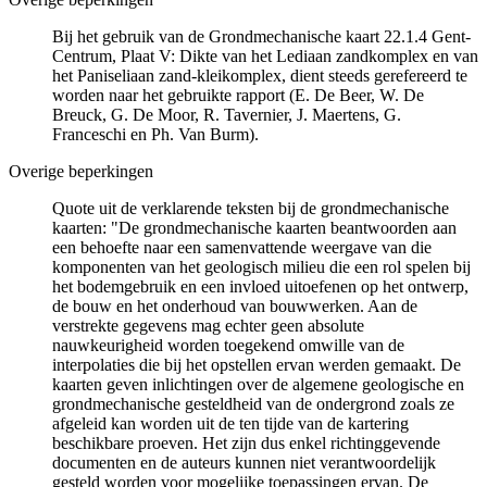
Bij het gebruik van de Grondmechanische kaart 22.1.4 Gent-
Centrum, Plaat V: Dikte van het Lediaan zandkomplex en van
het Paniseliaan zand-kleikomplex, dient steeds gerefereerd te
worden naar het gebruikte rapport (E. De Beer, W. De
Breuck, G. De Moor, R. Tavernier, J. Maertens, G.
Franceschi en Ph. Van Burm).
Overige beperkingen
Quote uit de verklarende teksten bij de grondmechanische
kaarten: "De grondmechanische kaarten beantwoorden aan
een behoefte naar een samenvattende weergave van die
komponenten van het geologisch milieu die een rol spelen bij
het bodemgebruik en een invloed uitoefenen op het ontwerp,
de bouw en het onderhoud van bouwwerken. Aan de
verstrekte gegevens mag echter geen absolute
nauwkeurigheid worden toegekend omwille van de
interpolaties die bij het opstellen ervan werden gemaakt. De
kaarten geven inlichtingen over de algemene geologische en
grondmechanische gesteldheid van de ondergrond zoals ze
afgeleid kan worden uit de ten tijde van de kartering
beschikbare proeven. Het zijn dus enkel richtinggevende
documenten en de auteurs kunnen niet verantwoordelijk
gesteld worden voor mogelijke toepassingen ervan. De