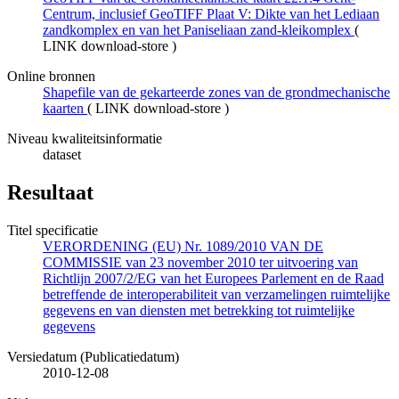
Centrum, inclusief GeoTIFF Plaat V: Dikte van het Lediaan
zandkomplex en van het Paniseliaan zand-kleikomplex
(
LINK download-store
)
Online bronnen
Shapefile van de gekarteerde zones van de grondmechanische
kaarten
(
LINK download-store
)
Niveau kwaliteitsinformatie
dataset
Resultaat
Titel specificatie
VERORDENING (EU) Nr. 1089/2010 VAN DE
COMMISSIE van 23 november 2010 ter uitvoering van
Richtlijn 2007/2/EG van het Europees Parlement en de Raad
betreffende de interoperabiliteit van verzamelingen ruimtelijke
gegevens en van diensten met betrekking tot ruimtelijke
gegevens
Versiedatum (Publicatiedatum)
2010-12-08