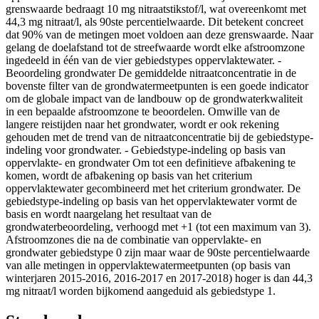
grenswaarde bedraagt 10 mg nitraatstikstof/l, wat overeenkomt met
44,3 mg nitraat/l, als 90ste percentielwaarde. Dit betekent concreet
dat 90% van de metingen moet voldoen aan deze grenswaarde. Naar
gelang de doelafstand tot de streefwaarde wordt elke afstroomzone
ingedeeld in één van de vier gebiedstypes oppervlaktewater. -
Beoordeling grondwater De gemiddelde nitraatconcentratie in de
bovenste filter van de grondwatermeetpunten is een goede indicator
om de globale impact van de landbouw op de grondwaterkwaliteit
in een bepaalde afstroomzone te beoordelen. Omwille van de
langere reistijden naar het grondwater, wordt er ook rekening
gehouden met de trend van de nitraatconcentratie bij de gebiedstype-
indeling voor grondwater. - Gebiedstype-indeling op basis van
oppervlakte- en grondwater Om tot een definitieve afbakening te
komen, wordt de afbakening op basis van het criterium
oppervlaktewater gecombineerd met het criterium grondwater. De
gebiedstype-indeling op basis van het oppervlaktewater vormt de
basis en wordt naargelang het resultaat van de
grondwaterbeoordeling, verhoogd met +1 (tot een maximum van 3).
Afstroomzones die na de combinatie van oppervlakte- en
grondwater gebiedstype 0 zijn maar waar de 90ste percentielwaarde
van alle metingen in oppervlaktewatermeetpunten (op basis van
winterjaren 2015-2016, 2016-2017 en 2017-2018) hoger is dan 44,3
mg nitraat/l worden bijkomend aangeduid als gebiedstype 1.