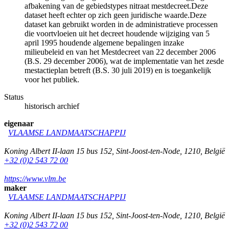
afbakening van de gebiedstypes nitraat mestdecreet.Deze
dataset heeft echter op zich geen juridische waarde.Deze
dataset kan gebruikt worden in de administratieve processen
die voortvloeien uit het decreet houdende wijziging van 5
april 1995 houdende algemene bepalingen inzake
milieubeleid en van het Mestdecreet van 22 december 2006
(B.S. 29 december 2006), wat de implementatie van het zesde
mestactieplan betreft (B.S. 30 juli 2019) en is toegankelijk
voor het publiek.
Status
historisch archief
eigenaar
VLAAMSE LANDMAATSCHAPPIJ
Koning Albert II-laan 15 bus 152
,
Sint-Joost-ten-Node
,
1210
,
België
+32 (0)2 543 72 00
https://www.vlm.be
maker
VLAAMSE LANDMAATSCHAPPIJ
Koning Albert II-laan 15 bus 152
,
Sint-Joost-ten-Node
,
1210
,
België
+32 (0)2 543 72 00