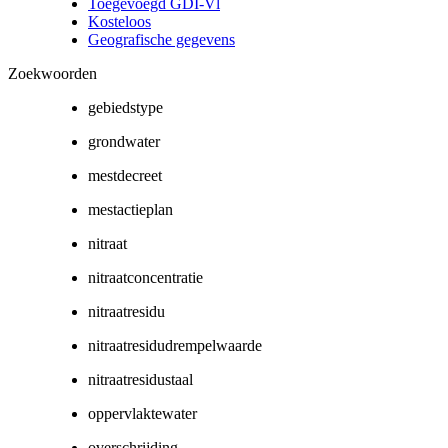
Toegevoegd GDI-Vl
Kosteloos
Geografische gegevens
Zoekwoorden
gebiedstype
grondwater
mestdecreet
mestactieplan
nitraat
nitraatconcentratie
nitraatresidu
nitraatresidudrempelwaarde
nitraatresidustaal
oppervlaktewater
overschrijding