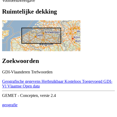
Voorbeeldweergave
Ruimtelijke dekking
Zoekwoorden
GDI-Vlaanderen Trefwoorden
Geografische gegevens
Herbruikbaar
Kosteloos
Toegevoegd GDI-
Vl
Vlaamse Open data
GEMET - Concepten, versie 2.4
geografie