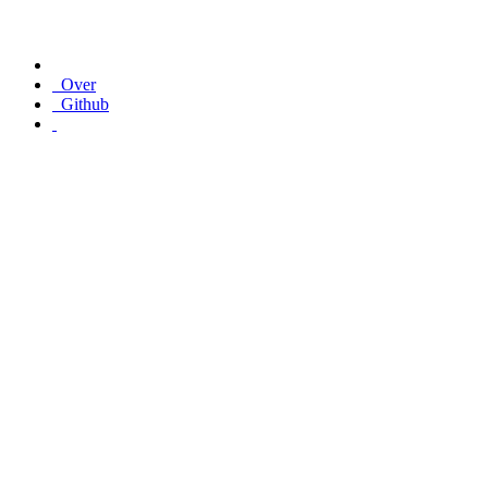
Over
Github