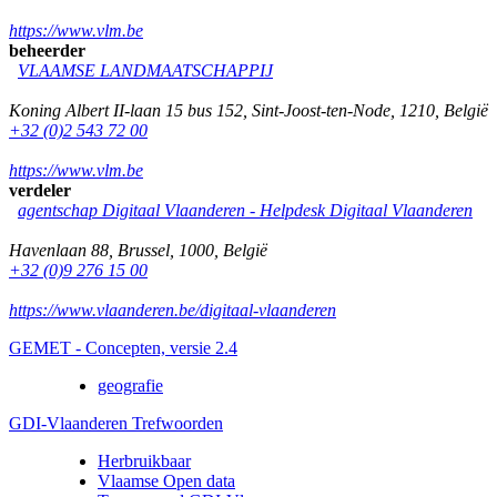
https://www.vlm.be
beheerder
VLAAMSE LANDMAATSCHAPPIJ
Koning Albert II-laan 15 bus 152
,
Sint-Joost-ten-Node
,
1210
,
België
+32 (0)2 543 72 00
https://www.vlm.be
verdeler
agentschap Digitaal Vlaanderen -
Helpdesk Digitaal Vlaanderen
Havenlaan 88
,
Brussel
,
1000
,
België
+32 (0)9 276 15 00
https://www.vlaanderen.be/digitaal-vlaanderen
GEMET - Concepten, versie 2.4
geografie
GDI-Vlaanderen Trefwoorden
Herbruikbaar
Vlaamse Open data