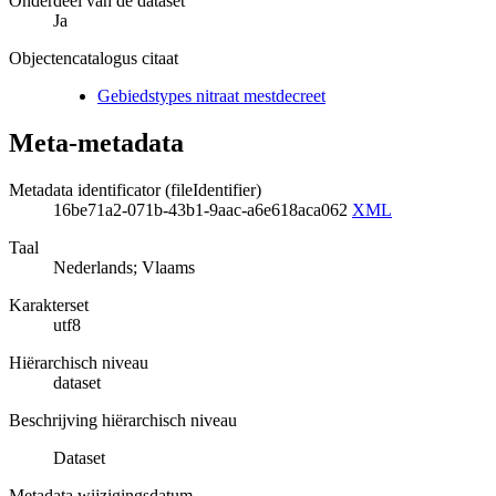
Onderdeel van de dataset
Ja
Objectencatalogus citaat
Gebiedstypes nitraat mestdecreet
Meta-metadata
Metadata identificator (fileIdentifier)
16be71a2-071b-43b1-9aac-a6e618aca062
XML
Taal
Nederlands; Vlaams
Karakterset
utf8
Hiërarchisch niveau
dataset
Beschrijving hiërarchisch niveau
Dataset
Metadata wijzigingsdatum