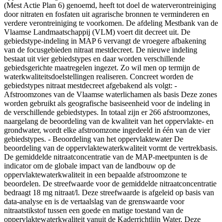
(Mest Actie Plan 6) genoemd, heeft tot doel de waterverontreiniging
door nitraten en fosfaten uit agrarische bronnen te verminderen en
verdere verontreiniging te voorkomen. De afdeling Mestbank van de
Vlaamse Landmaatschappij (VLM) voert dit decreet uit. De
gebiedstype-indeling in MAP 6 vervangt de vroegere afbakening
van de focusgebieden nitraat mestdecreet. De nieuwe indeling
bestaat uit vier gebiedstypes en daar worden verschillende
gebiedsgerichte maatregelen ingezet. Zo wil men op termijn de
waterkwaliteitsdoelstellingen realiseren. Concreet worden de
gebiedstypes nitraat mestdecreet afgebakend als volgt: -
Afstroomzones van de Vlaamse waterlichamen als basis Deze zones
worden gebruikt als geografische basiseenheid voor de indeling in
de verschillende gebiedstypes. In totaal zijn er 266 afstroomzones,
naargelang de beoordeling van de kwaliteit van het oppervlakte- en
grondwater, wordt elke afstroomzone ingedeeld in één van de vier
gebiedstypes. - Beoordeling van het oppervlaktewater De
beoordeling van de oppervlaktewaterkwaliteit vormt de vertrekbasis.
De gemiddelde nitraatconcentratie van de MAP-meetpunten is de
indicator om de globale impact van de landbouw op de
oppervlaktewaterkwaliteit in een bepaalde afstroomzone te
beoordelen. De streefwaarde voor de gemiddelde nitraatconcentratie
bedraagt 18 mg nitraat/l. Deze streefwaarde is afgeleid op basis van
data-analyse en is de vertaalslag van de grenswaarde voor
nitraatstikstof tussen een goede en matige toestand van de
oppervlaktewaterkwaliteit vanuit de Kaderrichtlijn Water. Deze