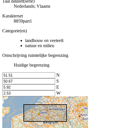
Taal dataset(serie)
Nederlands; Vlaams
Karakterset
8859part1
Categorie(en)
landbouw en veeteelt
natuur en milieu
Omschrijving ruimtelijke begrenzing
Huidige begrenzing
N
S
E
W