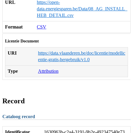
URL
https://open-
data.energiesparen.be/Data/08_AG_INSTALL_
HEB_DETAIL.csv
Formaat
CSV
Licentie Document
URI
https://data.vlaanderen.be/doc/licentie/modellic
entie-gratis-hergebruik/v1.0
Type
Attribution
Record
Cataloog record
Identificator
1630963b-c2a4-3191-9b2e-492347540e73