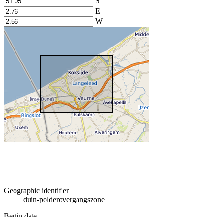
S
E
W
Geographic identifier
duin-polderovergangszone
Begin date