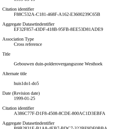
Citation identifier
F88C532A-C181-468F-A162-E3600239C65B
Aggregate Datasetindentifier
EF32F857-43DF-418B-95FB-8EE53D81ADE9
Association Type
Cross reference
Title
Gebouwen duin-polderovergangszone Westhoek
Alternate title
huis1do1-do5
Date (Revision date)
1999-01-25
Citation identifier
A386C77F-D1F8-4508-8CDE-800AC1D3EBFA
Aggregate Datasetindentifier
B9B2831E-B1A8-4EB7-BDC7-322BF9DF0BBA