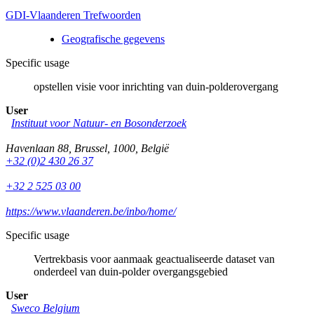
GDI-Vlaanderen Trefwoorden
Geografische gegevens
Specific usage
opstellen visie voor inrichting van duin-polderovergang
User
Instituut voor Natuur- en Bosonderzoek
Havenlaan 88
,
Brussel
,
1000
,
België
+32 (0)2 430 26 37
+32 2 525 03 00
https://www.vlaanderen.be/inbo/home/
Specific usage
Vertrekbasis voor aanmaak geactualiseerde dataset van
onderdeel van duin-polder overgangsgebied
User
Sweco Belgium