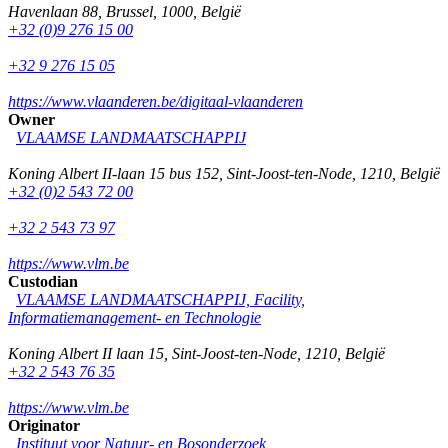
Havenlaan 88
,
Brussel
,
1000
,
België
+32 (0)9 276 15 00
+32 9 276 15 05
https://www.vlaanderen.be/digitaal-vlaanderen
Owner
VLAAMSE LANDMAATSCHAPPIJ
Koning Albert II-laan 15 bus 152
,
Sint-Joost-ten-Node
,
1210
,
België
+32 (0)2 543 72 00
+32 2 543 73 97
https://www.vlm.be
Custodian
VLAAMSE LANDMAATSCHAPPIJ, Facility,
Informatiemanagement- en Technologie
Koning Albert II laan 15
,
Sint-Joost-ten-Node
,
1210
,
België
+32 2 543 76 35
https://www.vlm.be
Originator
Instituut voor Natuur- en Bosonderzoek