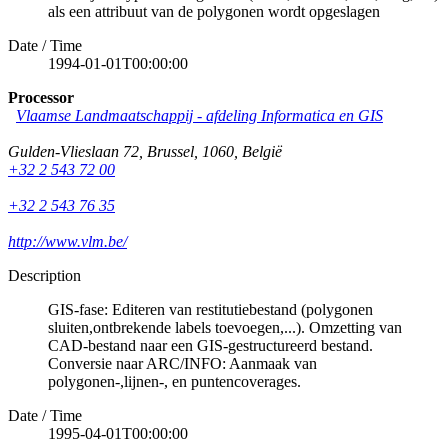
als een attribuut van de polygonen wordt opgeslagen
Date / Time
1994-01-01T00:00:00
Processor
Vlaamse Landmaatschappij - afdeling Informatica en GIS
Gulden-Vlieslaan 72
,
Brussel
,
1060
,
België
+32 2 543 72 00
+32 2 543 76 35
http://www.vlm.be/
Description
GIS-fase: Editeren van restitutiebestand (polygonen
sluiten,ontbrekende labels toevoegen,...). Omzetting van
CAD-bestand naar een GIS-gestructureerd bestand.
Conversie naar ARC/INFO: Aanmaak van
polygonen-,lijnen-, en puntencoverages.
Date / Time
1995-04-01T00:00:00