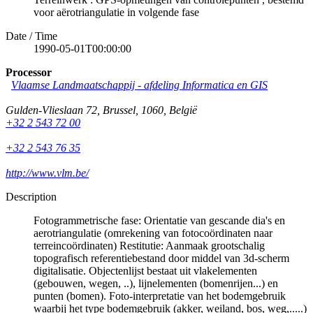
voor aërotriangulatie in volgende fase
Date / Time
1990-05-01T00:00:00
Processor
Vlaamse Landmaatschappij - afdeling Informatica en GIS
Gulden-Vlieslaan 72
,
Brussel
,
1060
,
België
+32 2 543 72 00
+32 2 543 76 35
http://www.vlm.be/
Description
Fotogrammetrische fase: Orientatie van gescande dia's en
aerotriangulatie (omrekening van fotocoördinaten naar
terreincoördinaten) Restitutie: Aanmaak grootschalig
topografisch referentiebestand door middel van 3d-scherm
digitalisatie. Objectenlijst bestaat uit vlakelementen
(gebouwen, wegen, ..), lijnelementen (bomenrijen...) en
punten (bomen). Foto-interpretatie van het bodemgebruik
waarbij het type bodemgebruik (akker, weiland, bos, weg,.....)