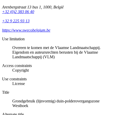
Arenbergstraat 13 bus 1
,
1000
,
België
+32 (0)2 383 06 40
+32 9 225 93 13
https://www.swecobelgium.be
Use limitation
Overeen te komen met de Vlaamse Landmaatschappij.
Eigendom en auteursrechten berusten bij de Vlaamse
Landmaatschappij (VLM)
Access constraints
Copyright
Use constraints
License
Title
Grondgebruik (lijnvormig) duin-polderovergangszone
Westhoek
Alternate title