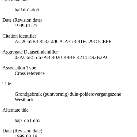
bal1do1-do5
Date (Revision date)
1999-01-25
Citation identifier
AC2C65B3-9532-40CA-AE73-91FC29C1CEFF
Aggregate Datasetindentifier
03AC6E55-67AB-4020-B9BE-42141492B2AC
Association Type
Cross reference
Title
Grondgebruik (puntvormig) duin-polderovergangszone
Westhoek
Alternate title
bap1do1-do5
Date (Revision date)
1999-03-19