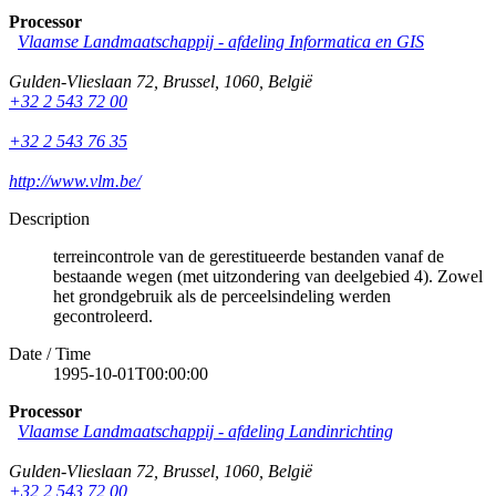
Processor
Vlaamse Landmaatschappij - afdeling Informatica en GIS
Gulden-Vlieslaan 72
,
Brussel
,
1060
,
België
+32 2 543 72 00
+32 2 543 76 35
http://www.vlm.be/
Description
terreincontrole van de gerestitueerde bestanden vanaf de
bestaande wegen (met uitzondering van deelgebied 4). Zowel
het grondgebruik als de perceelsindeling werden
gecontroleerd.
Date / Time
1995-10-01T00:00:00
Processor
Vlaamse Landmaatschappij - afdeling Landinrichting
Gulden-Vlieslaan 72
,
Brussel
,
1060
,
België
+32 2 543 72 00