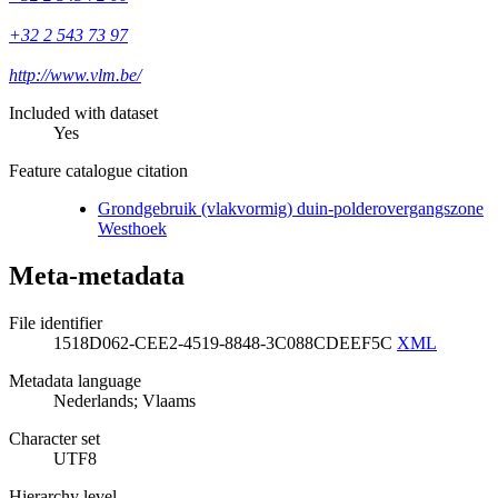
+32 2 543 73 97
http://www.vlm.be/
Included with dataset
Yes
Feature catalogue citation
Grondgebruik (vlakvormig) duin-polderovergangszone
Westhoek
Meta-metadata
File identifier
1518D062-CEE2-4519-8848-3C088CDEEF5C
XML
Metadata language
Nederlands; Vlaams
Character set
UTF8
Hierarchy level