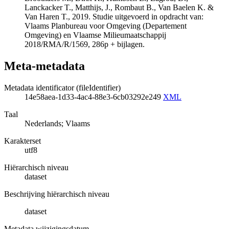
Lanckacker T., Matthijs, J., Rombaut B., Van Baelen K. &
Van Haren T., 2019. Studie uitgevoerd in opdracht van:
Vlaams Planbureau voor Omgeving (Departement
Omgeving) en Vlaamse Milieumaatschappij
2018/RMA/R/1569, 286p + bijlagen.
Meta-metadata
Metadata identificator (fileIdentifier)
14e58aea-1d33-4ac4-88e3-6cb03292e249
XML
Taal
Nederlands; Vlaams
Karakterset
utf8
Hiërarchisch niveau
dataset
Beschrijving hiërarchisch niveau
dataset
Metadata wijzigingsdatum