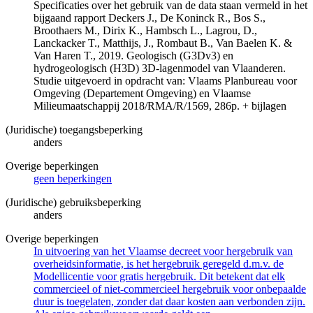
Specificaties over het gebruik van de data staan vermeld in het
bijgaand rapport Deckers J., De Koninck R., Bos S.,
Broothaers M., Dirix K., Hambsch L., Lagrou, D.,
Lanckacker T., Matthijs, J., Rombaut B., Van Baelen K. &
Van Haren T., 2019. Geologisch (G3Dv3) en
hydrogeologisch (H3D) 3D-lagenmodel van Vlaanderen.
Studie uitgevoerd in opdracht van: Vlaams Planbureau voor
Omgeving (Departement Omgeving) en Vlaamse
Milieumaatschappij 2018/RMA/R/1569, 286p. + bijlagen
(Juridische) toegangsbeperking
anders
Overige beperkingen
geen beperkingen
(Juridische) gebruiksbeperking
anders
Overige beperkingen
In uitvoering van het Vlaamse decreet voor hergebruik van
overheidsinformatie, is het hergebruik geregeld d.m.v. de
Modellicentie voor gratis hergebruik. Dit betekent dat elk
commercieel of niet-commercieel hergebruik voor onbepaalde
duur is toegelaten, zonder dat daar kosten aan verbonden zijn.