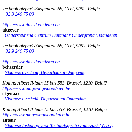
Technologiepark-Zwijnaarde 68
,
Gent
,
9052
,
België
+32 9 240 75 00
https://www.dov.vlaanderen.be
uitgever
Ondersteunend Centrum Databank Ondergrond Vlaanderen
Technologiepark-Zwijnaarde 68
,
Gent
,
9052
,
België
+32 9 240 75 00
https://www.dov.vlaanderen.be
beheerder
Vlaamse overheid, Departement Omgeving
Koning Albert II-laan 15 bus 553
,
Brussel
,
1210
,
België
https://www.omgevingvlaanderen.be
eigenaar
Vlaamse overheid, Departement Omgeving
Koning Albert II-laan 15 bus 553
,
Brussel
,
1210
,
België
https://www.omgevingvlaanderen.be
auteur
Vlaamse Instelling voor Technologisch Onderzoek (VITO)