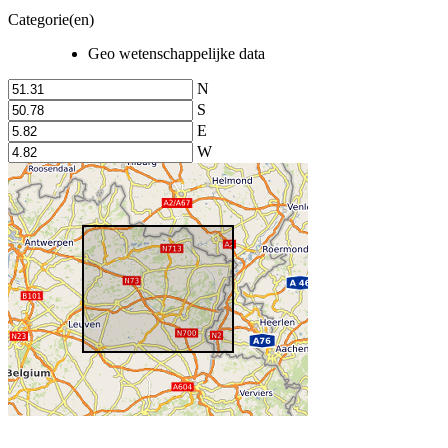
Categorie(en)
Geo wetenschappelijke data
N
S
E
W