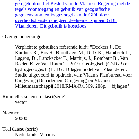
geregeld door het Besluit van de Vlaamse Regering met de
regels voor toegang en gebruik van geografische
gegevensbronnen toegevoegd aan de GDI, door
overheidsdiensten die geen deelnemer zijn aan GDI-
Vlaanderen. Dit gebruik is kosteloos.
Overige beperkingen
Verplicht te gebruiken referentie luidt: "Deckers J., De
Koninck R., Bos S., Broothaers M., Dirix K., Hambsch L.,
Lagrou, D., Lanckacker T., Matthijs, J., Rombaut B., Van
Baelen K. & Van Haren T., 2019. Geologisch (G3Dv3) en
hydrogeologisch (H3D) 3D-lagenmodel van Vlaanderen.
Studie uitgevoerd in opdracht van: Vlaams Planbureau voor
Omgeving (Departement Omgeving) en Vlaamse
Milieumaatschappij 2018/RMA/R/1569, 286p. + bijlagen"
Ruimtelijk schema dataset(serie)
vector
Noemer
50000
Taal dataset(serie)
Nederlands; Vlaams