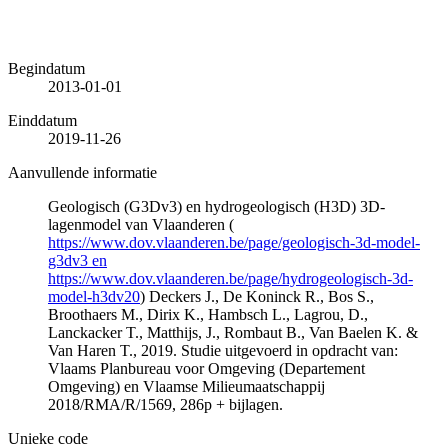
Begindatum
2013-01-01
Einddatum
2019-11-26
Aanvullende informatie
Geologisch (G3Dv3) en hydrogeologisch (H3D) 3D-
lagenmodel van Vlaanderen (
https://www.dov.vlaanderen.be/page/geologisch-3d-model-
g3dv3 en
https://www.dov.vlaanderen.be/page/hydrogeologisch-3d-
model-h3dv20
) Deckers J., De Koninck R., Bos S.,
Broothaers M., Dirix K., Hambsch L., Lagrou, D.,
Lanckacker T., Matthijs, J., Rombaut B., Van Baelen K. &
Van Haren T., 2019. Studie uitgevoerd in opdracht van:
Vlaams Planbureau voor Omgeving (Departement
Omgeving) en Vlaamse Milieumaatschappij
2018/RMA/R/1569, 286p + bijlagen.
Unieke code