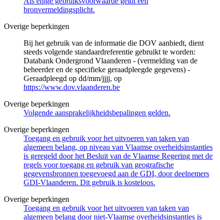
Als enige gebruiksvoorwaarde geldt een
bronvermeldingsplicht.
Overige beperkingen
Bij het gebruik van de informatie die DOV aanbiedt, dient
steeds volgende standaardreferentie gebruikt te worden:
Databank Ondergrond Vlaanderen - (vermelding van de
beheerder en de specifieke geraadpleegde gegevens) -
Geraadpleegd op dd/mm/jjjj, op
https://www.dov.vlaanderen.be
Overige beperkingen
Volgende aansprakelijkheidsbepalingen gelden.
Overige beperkingen
Toegang en gebruik voor het uitvoeren van taken van
algemeen belang, op niveau van Vlaamse overheidsinstanties
is geregeld door het Besluit van de Vlaamse Regering met de
regels voor toegang en gebruik van geografische
gegevensbronnen toegevoegd aan de GDI, door deelnemers
GDI-Vlaanderen. Dit gebruik is kosteloos.
Overige beperkingen
Toegang en gebruik voor het uitvoeren van taken van
algemeen belang door niet-Vlaamse overheidsinstanties is