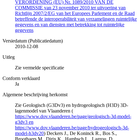
VERORDENING (EU) Nr. 1089/2010 VAN DE
COMMISSIE van 23 november 2010 ter uitvoering van
Richtlijn 2007/2/EG van het Europees Parlement en de Raad
betreffende de interoperabiliteit van verzamelingen ruimtelijke
gegevens en van diensten met betrekking tot ruimtelijke
gegevens
Versiedatum (Publicatiedatum)
2010-12-08
Uitleg
Zie vermelde specificatie
Conform verklaard
Ja
Algemene beschrijving herkomst
Zie Geologisch (G3Dv3) en hydrogeologisch (H3D) 3D-
lagenmodel van Vlaanderen (
https://www.dov.vlaanderen.be/page/geologisch-3d-model-
g3dv3 en
https://www.dov.vlaanderen.be/page/hydrogeologisch-3d-
model-h3dv20
) Deckers J., De Koninck R., Bos S.,
Broothaers M., Dirix K., Hambsch L., Lagrou, D.,