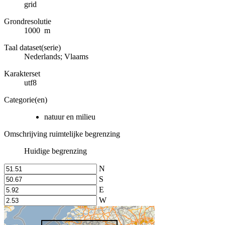
grid
Grondresolutie
1000 m
Taal dataset(serie)
Nederlands; Vlaams
Karakterset
utf8
Categorie(en)
natuur en milieu
Omschrijving ruimtelijke begrenzing
Huidige begrenzing
N
S
E
W