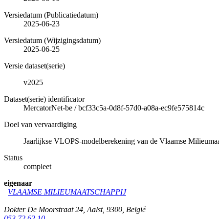
Versiedatum (Publicatiedatum)
2025-06-23
Versiedatum (Wijzigingsdatum)
2025-06-25
Versie dataset(serie)
v2025
Dataset(serie) identificator
MercatorNet-be
/
bcf33c5a-0d8f-57d0-a08a-ec9fe575814c
Doel van vervaardiging
Jaarlijkse VLOPS-modelberekening van de Vlaamse Milieumaa
Status
compleet
eigenaar
VLAAMSE MILIEUMAATSCHAPPIJ
Dokter De Moorstraat 24
,
Aalst
,
9300
,
België
053 72 62 10