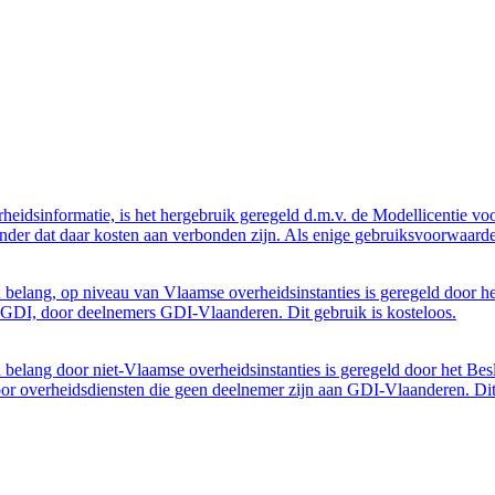
eidsinformatie, is het hergebruik geregeld d.m.v. de Modellicentie voor
nder dat daar kosten aan verbonden zijn. Als enige gebruiksvoorwaarde
belang, op niveau van Vlaamse overheidsinstanties is geregeld door h
GDI, door deelnemers GDI-Vlaanderen. Dit gebruik is kosteloos.
belang door niet-Vlaamse overheidsinstanties is geregeld door het Bes
 overheidsdiensten die geen deelnemer zijn aan GDI-Vlaanderen. Dit 