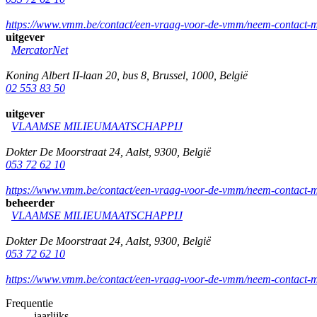
https://www.vmm.be/contact/een-vraag-voor-de-vmm/neem-contact-m
uitgever
MercatorNet
Koning Albert II-laan 20, bus 8
,
Brussel
,
1000
,
België
02 553 83 50
uitgever
VLAAMSE MILIEUMAATSCHAPPIJ
Dokter De Moorstraat 24
,
Aalst
,
9300
,
België
053 72 62 10
https://www.vmm.be/contact/een-vraag-voor-de-vmm/neem-contact-m
beheerder
VLAAMSE MILIEUMAATSCHAPPIJ
Dokter De Moorstraat 24
,
Aalst
,
9300
,
België
053 72 62 10
https://www.vmm.be/contact/een-vraag-voor-de-vmm/neem-contact-m
Frequentie
jaarlijks