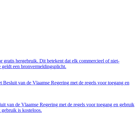
 gratis hergebruik. Dit betekent dat elk commercieel of niet-
 geldt een bronvermeldingsplicht.
et Besluit van de Vlaamse Regering met de regels voor toegang en
luit van de Vlaamse Regering met de regels voor toegang en gebruik
gebruik is kosteloos.