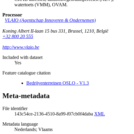
watertoets (VMM), OVAM.
Processor
VLAIO (Agentschap Innoveren & Ondernemen)
Koning Albert II-laan 15 bus 331
,
Brussel
,
1210
,
België
+32 800 20 555
http://www.vlaio.be
Included with dataset
Yes
Feature catalogue citation
Bedrijventerreinen OSLO - V1.3
Meta-metadata
File identifier
143c54ce-2136-4510-8a99-f07cb0f4daba
XML
Metadata language
Nederlands; Vlaams