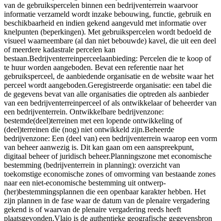
van de gebruikspercelen binnen een bedrijventerrein waarvoor
informatie verzameld wordt inzake bebouwing, functie, gebruik en
beschikbaarheid en indien gekend aangevuld met informatie over
knelpunten (beperkingen). Met gebruikspercelen wordt bedoeld de
visueel waarneembare (al dan niet bebouwde) kavel, die uit een deel
of meerdere kadastrale percelen kan
bestaan.Bedrijventerreinperceelaanbieding: Percelen die te koop of
te huur worden aangeboden. Bevat een referentie naar het
gebruiksperceel, de aanbiedende organisatie en de website waar het
perceel wordt aangeboden.Geregistreerde organisatie: een tabel die
de gegevens bevat van alle organisaties die optreden als aanbieder
van een bedrijventerreinperceel of als ontwikkelaar of beheerder van
een bedrijventerrein. Ontwikkelbare bedrijvenzone:
bestemde(deel)terreinen met een lopende ontwikkeling of
(deel)terreinen die (nog) niet ontwikkeld zijn.Beheerde
bedrijvenzone: Een (deel van) een bedrijventerrein waarop een vorm
van beheer aanwezig is. Dit kan gaan om een aanspreekpunt,
digitaal beheer of juridisch beheer.Planningszone met economische
bestemming (bedrijventerrein in planning): overzicht van
toekomstige economische zones of omvorming van bestaande zones
naar een niet-economische bestemming uit ontwerp-
(her)bestemmingsplannen die een openbaar karakter hebben. Het
zijn plannen in de fase waar de datum van de plenaire vergadering
gekend is of waarvan de plenaire vergadering reeds heeft
plaatsgevonden.Vlaio is de authentieke geografische gegevensbron