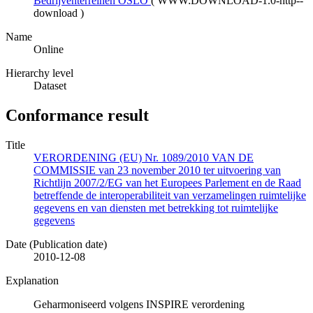
Bedrijventerreinen OSLO
(
WWW:DOWNLOAD-1.0-http--
download
)
Name
Online
Hierarchy level
Dataset
Conformance result
Title
VERORDENING (EU) Nr. 1089/2010 VAN DE
COMMISSIE van 23 november 2010 ter uitvoering van
Richtlijn 2007/2/EG van het Europees Parlement en de Raad
betreffende de interoperabiliteit van verzamelingen ruimtelijke
gegevens en van diensten met betrekking tot ruimtelijke
gegevens
Date (Publication date)
2010-12-08
Explanation
Geharmoniseerd volgens INSPIRE verordening