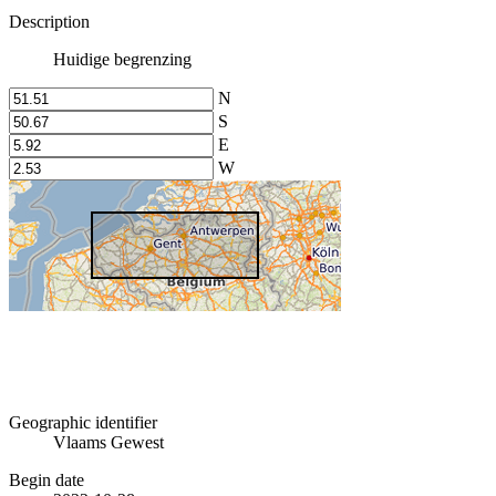
Description
Huidige begrenzing
N
S
E
W
Geographic identifier
Vlaams Gewest
Begin date