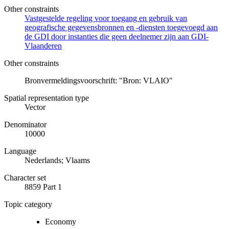
Other constraints
Vastgestelde regeling voor toegang en gebruik van
geografische gegevensbronnen en -diensten toegevoegd aan
de GDI door instanties die geen deelnemer zijn aan GDI-
Vlaanderen
Other constraints
Bronvermeldingsvoorschrift: "Bron: VLAIO"
Spatial representation type
Vector
Denominator
10000
Language
Nederlands; Vlaams
Character set
8859 Part 1
Topic category
Economy