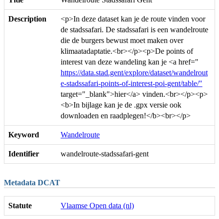
Description
<p>In deze dataset kan je de route vinden voor
de stadssafari. De stadssafari is een wandelroute
die de burgers bewust moet maken over
klimaatadaptatie.<br></p><p>De points of
interest van deze wandeling kan je <a href="
https://data.stad.gent/explore/dataset/wandelrout
e-stadssafari-points-of-interest-poi-gent/table/"
target="_blank">hier</a> vinden.<br></p><p>
<b>In bijlage kan je de .gpx versie ook
downloaden en raadplegen!</b><br></p>
Keyword
Wandelroute
Identifier
wandelroute-stadssafari-gent
Metadata DCAT
Statute
Vlaamse Open data (nl)