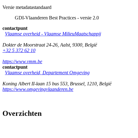
Versie metadatastandaard
GDI-Vlaanderen Best Practices - versie 2.0
contactpunt
Vlaamse overheid - Vlaamse MilieuMaatschappij
Dokter de Moorstraat 24-26
,
Aalst
,
9300
,
België
+32 5 372 62 10
https://www.vmm.be
contactpunt
Vlaamse overheid, Departement Omgeving
Koning Albert II-laan 15 bus 553
,
Brussel
,
1210
,
België
https://www.omgevingvlaanderen.be
Overzichten