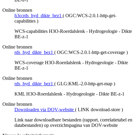
Online bronnen
h3o:rds_hyd_dikte_bez1
(
OGC:WCS-2.0.1-http-get-
capabilities
)
WCS-capabilities H3O-Roerdalslenk - Hydrogeologie - Dikte
BE-z-1
Online bronnen
rds_hyd_dikte_bez1
(
OGC:WCS-2.0.1-http-get-coverage
)
WCS-coverage H3O-Roerdalslenk - Hydrogeologie - Dikte
BE-z-1
Online bronnen
rds_hyd_dikte_bez1
(
GLG:KML-2.0-http-get-map
)
KML H3O-Roerdalslenk - Hydrogeologie - Dikte BE-z-1
Online bronnen
Downloaden via DOV-website
(
LINK download-store
)
Link naar downloadbare bestanden (rapport, correlatietabel en
databestanden) op overzichtspagina van DOV-website