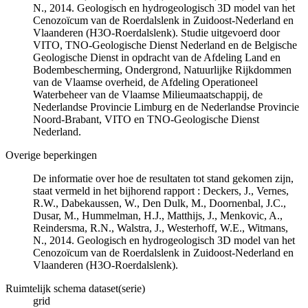
N., 2014. Geologisch en hydrogeologisch 3D model van het
Cenozoïcum van de Roerdalslenk in Zuidoost-Nederland en
Vlaanderen (H3O-Roerdalslenk). Studie uitgevoerd door
VITO, TNO-Geologische Dienst Nederland en de Belgische
Geologische Dienst in opdracht van de Afdeling Land en
Bodembescherming, Ondergrond, Natuurlijke Rijkdommen
van de Vlaamse overheid, de Afdeling Operationeel
Waterbeheer van de Vlaamse Milieumaatschappij, de
Nederlandse Provincie Limburg en de Nederlandse Provincie
Noord-Brabant, VITO en TNO-Geologische Dienst
Nederland.
Overige beperkingen
De informatie over hoe de resultaten tot stand gekomen zijn,
staat vermeld in het bijhorend rapport : Deckers, J., Vernes,
R.W., Dabekaussen, W., Den Dulk, M., Doornenbal, J.C.,
Dusar, M., Hummelman, H.J., Matthijs, J., Menkovic, A.,
Reindersma, R.N., Walstra, J., Westerhoff, W.E., Witmans,
N., 2014. Geologisch en hydrogeologisch 3D model van het
Cenozoïcum van de Roerdalslenk in Zuidoost-Nederland en
Vlaanderen (H3O-Roerdalslenk).
Ruimtelijk schema dataset(serie)
grid