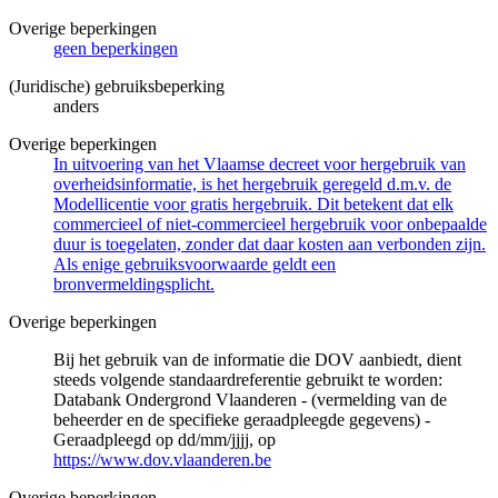
Overige beperkingen
geen beperkingen
(Juridische) gebruiksbeperking
anders
Overige beperkingen
In uitvoering van het Vlaamse decreet voor hergebruik van
overheidsinformatie, is het hergebruik geregeld d.m.v. de
Modellicentie voor gratis hergebruik. Dit betekent dat elk
commercieel of niet-commercieel hergebruik voor onbepaalde
duur is toegelaten, zonder dat daar kosten aan verbonden zijn.
Als enige gebruiksvoorwaarde geldt een
bronvermeldingsplicht.
Overige beperkingen
Bij het gebruik van de informatie die DOV aanbiedt, dient
steeds volgende standaardreferentie gebruikt te worden:
Databank Ondergrond Vlaanderen - (vermelding van de
beheerder en de specifieke geraadpleegde gegevens) -
Geraadpleegd op dd/mm/jjjj, op
https://www.dov.vlaanderen.be
Overige beperkingen