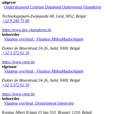
uitgever
Ondersteunend Centrum Databank Ondergrond Vlaanderen
Technologiepark-Zwijnaarde 68
,
Gent
,
9052
,
België
+32 9 240 75 00
https://www.dov.vlaanderen.be
beheerder
Vlaamse overheid - Vlaamse MilieuMaatschappij
Dokter de Moorstraat 24-26
,
Aalst
,
9300
,
België
+32 5 372 62 10
https://www.vmm.be
eigenaar
Vlaamse overheid - Vlaamse MilieuMaatschappij
Dokter de Moorstraat 24-26
,
Aalst
,
9300
,
België
+32 5 372 62 10
https://www.vmm.be
beheerder
Vlaamse overheid, Departement Omgeving
Koning Albert II-laan 15 bus 553
,
Brussel
,
1210
,
België