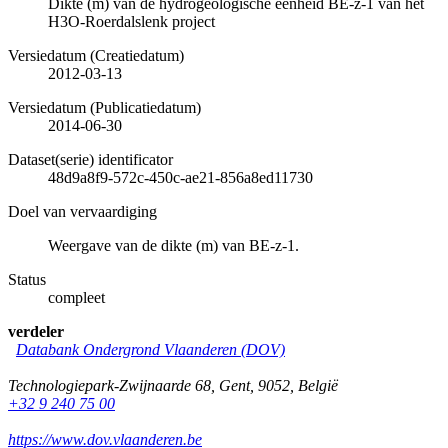
Dikte (m) van de hydrogeologische eenheid BE-z-1 van het
H3O-Roerdalslenk project
Versiedatum (Creatiedatum)
2012-03-13
Versiedatum (Publicatiedatum)
2014-06-30
Dataset(serie) identificator
48d9a8f9-572c-450c-ae21-856a8ed11730
Doel van vervaardiging
Weergave van de dikte (m) van BE-z-1.
Status
compleet
verdeler
Databank Ondergrond Vlaanderen (DOV)
Technologiepark-Zwijnaarde 68
,
Gent
,
9052
,
België
+32 9 240 75 00
https://www.dov.vlaanderen.be