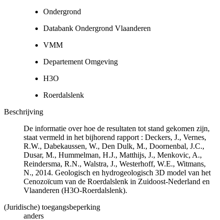
Ondergrond
Databank Ondergrond Vlaanderen
VMM
Departement Omgeving
H3O
Roerdalslenk
Beschrijving
De informatie over hoe de resultaten tot stand gekomen zijn,
staat vermeld in het bijhorend rapport : Deckers, J., Vernes,
R.W., Dabekaussen, W., Den Dulk, M., Doornenbal, J.C.,
Dusar, M., Hummelman, H.J., Matthijs, J., Menkovic, A.,
Reindersma, R.N., Walstra, J., Westerhoff, W.E., Witmans,
N., 2014. Geologisch en hydrogeologisch 3D model van het
Cenozoïcum van de Roerdalslenk in Zuidoost-Nederland en
Vlaanderen (H3O-Roerdalslenk).
(Juridische) toegangsbeperking
anders