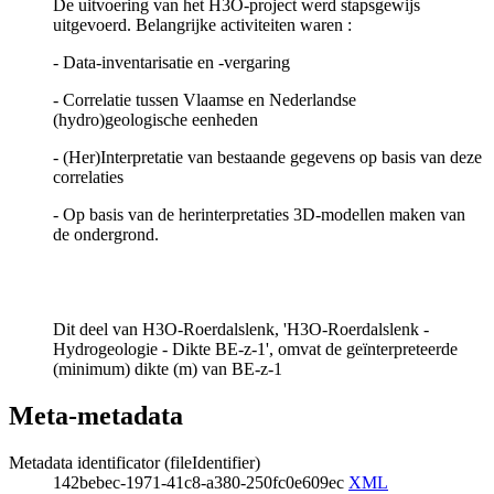
De uitvoering van het H3O-project werd stapsgewijs
uitgevoerd. Belangrijke activiteiten waren :
- Data-inventarisatie en -vergaring
- Correlatie tussen Vlaamse en Nederlandse
(hydro)geologische eenheden
- (Her)Interpretatie van bestaande gegevens op basis van deze
correlaties
- Op basis van de herinterpretaties 3D-modellen maken van
de ondergrond.
Dit deel van H3O-Roerdalslenk, 'H3O-Roerdalslenk -
Hydrogeologie - Dikte BE-z-1', omvat de geïnterpreteerde
(minimum) dikte (m) van BE-z-1
Meta-metadata
Metadata identificator (fileIdentifier)
142bebec-1971-41c8-a380-250fc0e609ec
XML