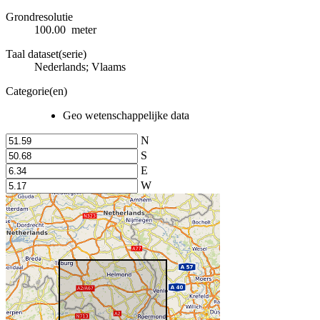
Grondresolutie
100.00 meter
Taal dataset(serie)
Nederlands; Vlaams
Categorie(en)
Geo wetenschappelijke data
N
S
E
W