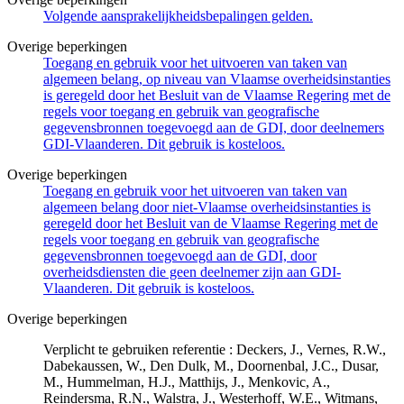
Volgende aansprakelijkheidsbepalingen gelden.
Overige beperkingen
Toegang en gebruik voor het uitvoeren van taken van
algemeen belang, op niveau van Vlaamse overheidsinstanties
is geregeld door het Besluit van de Vlaamse Regering met de
regels voor toegang en gebruik van geografische
gegevensbronnen toegevoegd aan de GDI, door deelnemers
GDI-Vlaanderen. Dit gebruik is kosteloos.
Overige beperkingen
Toegang en gebruik voor het uitvoeren van taken van
algemeen belang door niet-Vlaamse overheidsinstanties is
geregeld door het Besluit van de Vlaamse Regering met de
regels voor toegang en gebruik van geografische
gegevensbronnen toegevoegd aan de GDI, door
overheidsdiensten die geen deelnemer zijn aan GDI-
Vlaanderen. Dit gebruik is kosteloos.
Overige beperkingen
Verplicht te gebruiken referentie : Deckers, J., Vernes, R.W.,
Dabekaussen, W., Den Dulk, M., Doornenbal, J.C., Dusar,
M., Hummelman, H.J., Matthijs, J., Menkovic, A.,
Reindersma, R.N., Walstra, J., Westerhoff, W.E., Witmans,