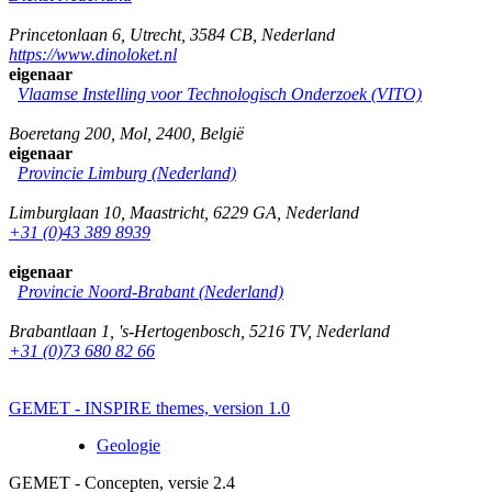
Princetonlaan 6
,
Utrecht
,
3584 CB
,
Nederland
https://www.dinoloket.nl
eigenaar
Vlaamse Instelling voor Technologisch Onderzoek (VITO)
Boeretang 200
,
Mol
,
2400
,
België
eigenaar
Provincie Limburg (Nederland)
Limburglaan 10
,
Maastricht
,
6229 GA
,
Nederland
+31 (0)43 389 8939
eigenaar
Provincie Noord-Brabant (Nederland)
Brabantlaan 1
,
's-Hertogenbosch
,
5216 TV
,
Nederland
+31 (0)73 680 82 66
GEMET - INSPIRE themes, version 1.0
Geologie
GEMET - Concepten, versie 2.4