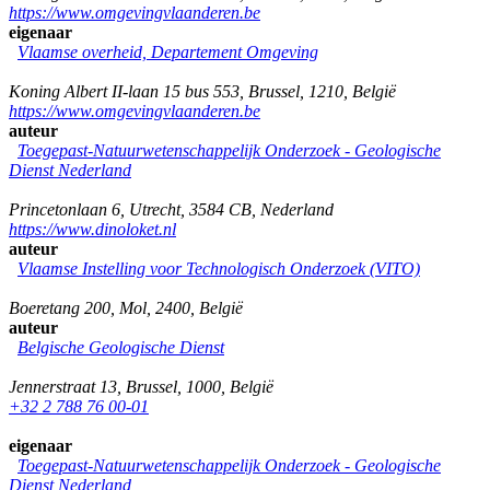
https://www.omgevingvlaanderen.be
eigenaar
Vlaamse overheid, Departement Omgeving
Koning Albert II-laan 15 bus 553
,
Brussel
,
1210
,
België
https://www.omgevingvlaanderen.be
auteur
Toegepast-Natuurwetenschappelijk Onderzoek - Geologische
Dienst Nederland
Princetonlaan 6
,
Utrecht
,
3584 CB
,
Nederland
https://www.dinoloket.nl
auteur
Vlaamse Instelling voor Technologisch Onderzoek (VITO)
Boeretang 200
,
Mol
,
2400
,
België
auteur
Belgische Geologische Dienst
Jennerstraat 13
,
Brussel
,
1000
,
België
+32 2 788 76 00-01
eigenaar
Toegepast-Natuurwetenschappelijk Onderzoek - Geologische
Dienst Nederland