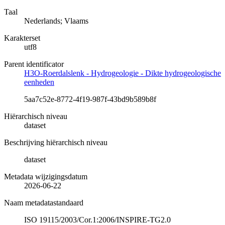
Taal
Nederlands; Vlaams
Karakterset
utf8
Parent identificator
H3O-Roerdalslenk - Hydrogeologie - Dikte hydrogeologische
eenheden
5aa7c52e-8772-4f19-987f-43bd9b589b8f
Hiërarchisch niveau
dataset
Beschrijving hiërarchisch niveau
dataset
Metadata wijzigingsdatum
2026-06-22
Naam metadatastandaard
ISO 19115/2003/Cor.1:2006/INSPIRE-TG2.0