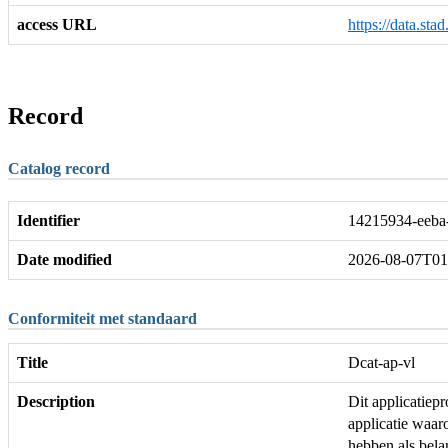
access URL
https://data.sta
Record
Catalog record
Identifier
14215934-eeba
Date modified
2026-08-07T01
Conformiteit met standaard
Title
Dcat-ap-vl
Description
Dit applicatie
applicatie waar
hebben als bela