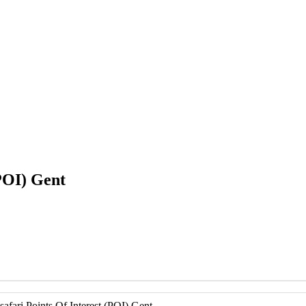
(POI) Gent
safari Points Of Interest (POI) Gent