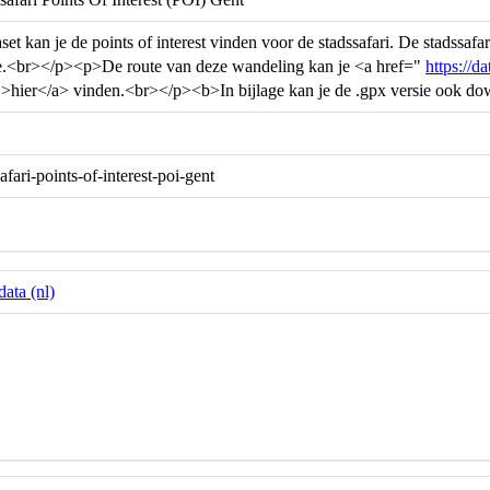
et kan je de points of interest vinden voor de stadssafari. De stadssafa
ie.<br></p><p>De route van deze wandeling kan je <a href="
https://d
">hier</a> vinden.<br></p><b>In bijlage kan je de .gpx versie ook d
safari-points-of-interest-poi-gent
ata (nl)