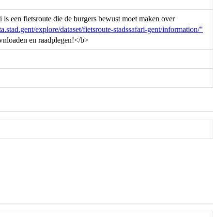
ri is een fietsroute die de burgers bewust moet maken over
ata.stad.gent/explore/dataset/fietsroute-stadssafari-gent/information/"
ownloaden en raadplegen!</b>