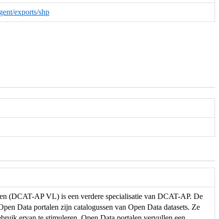
-gent/exports/shp
eren (DCAT-AP VL) is een verdere specialisatie van DCAT-AP. De
. Open Data portalen zijn catalogussen van Open Data datasets. Ze
ebruik ervan te stimuleren. Open Data portalen vervullen een