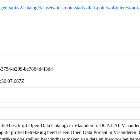
d.gent/api/v2/catalog/datasets/fietsroute-stadssafari-points-of-interest-poi
-3754-b299-bc7864d4f3d4
:30:07.667Z
profiel beschrijft Open Data Catalogi in Vlaanderen. DCAT-AP Vlaand
op dit profiel betrekking heeft is een Open Data Portaal in Vlaanderen
ngrijkste doelstelling het vindbaar maken van data en hierdoor het herg